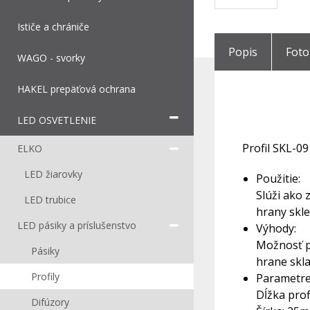
Ističe a chrániče
Popis
Foto
WAGO - svorky
HAKEL prepäťová ochrana
LED OSVETLENIE
Profil SKL-09
ELKO
LED žiarovky
Použitie:
Slúži ako 
LED trubice
hrany skle
LED pásiky a príslušenstvo
Výhody:
Možnosť p
Pásiky
hrane skla
Profily
Parametre
Dĺžka prof
Difúzory