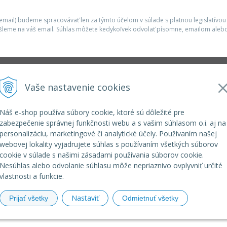
mail) budeme spracovávať len za týmto účelom v súlade s platnou legislatívou
šleme na váš email. Súhlas môžete kedykoľvek odvolať písomne, emailom alebo
Infolinka
Vaše nastavenie cookies
r.o.
elkoep@elkoep.sk
+421 37 6586 731
Náš e-shop používa súbory cookie, ktoré sú dôležité pre
+421 907 982 328
zabezpečenie správnej funkčnosti webu a s vašim súhlasom o.i. aj na
personalizáciu, marketingové či analytické účely. Používaním našej
webovej lokality vyjadrujete súhlas s používaním všetkých súborov
cookie v súlade s našimi zásadami používania súborov cookie.
Nesúhlas alebo odvolanie súhlasu môže nepriaznivo ovplyvniť určité
vlastnosti a funkcie.
Nastaviť
Prijať všetky
Odmietnuť všetky
© 2026 eshop ELKO EP SLOVAKIA •
NextShop
&
e-shop Poho