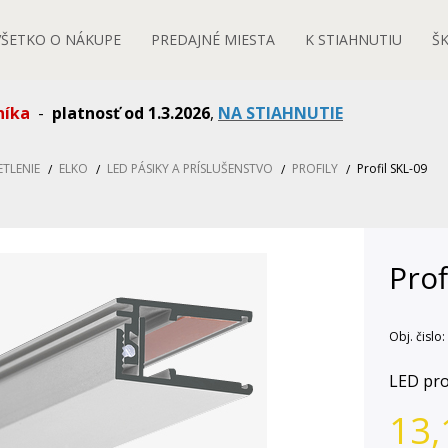
VŠETKO O NÁKUPE
PREDAJNÉ MIESTA
K STIAHNUTIU
Š
níka
-
platnosť od 1.3.2026
,
NA STIAHNUTIE
ETLENIE
ELKO
LED PÁSIKY A PRÍSLUŠENSTVO
PROFILY
Profil SKL-09
Prof
Obj. čislo:
LED pro
13,