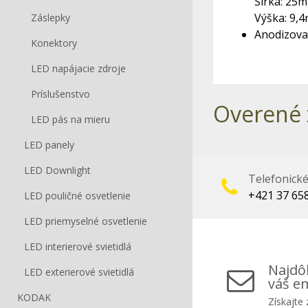
Šírka: 25
Výška: 9,
Záslepky
Anodizova
Konektory
LED napájacie zdroje
Príslušenstvo
Overené 
LED pás na mieru
LED panely
LED Downlight
Telefonick
+421 37 65
LED pouličné osvetlenie
LED priemyselné osvetlenie
LED interierové svietidlá
Najdôl
LED exterierové svietidlá
váš em
KODAK
Získajte