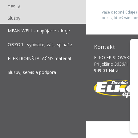
TESLA
Vaše osobné údaje (e
odkaz, ktorý vám po
Služby
MEAN WELL - napájacie zdroje
OBZOR - vypínače, zás., spínače
Kontakt
ELKO EP SLOVAKIA, s.
ELEKTROINŠTALAČNÝ materiál
Pri Jelšine 3636/1
949 01 Nitra
Služby, servis a podpora