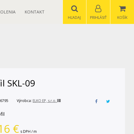
KOLENIA
KONTAKT
HĽADAJ
PRIHLÁSIŤ
KOŠÍK
il SKL-09
6795
Výrobca:
ELKO EP, s.r.o.
fil
16
€
s DPH / m