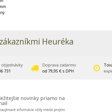
mm
4mm
ný.
zákazníkmi Heuréka
é objednávky
Doprava zadarmo
Tova
86 731
od 79,95 € s DPH
expe
ežitejšie novinky priamo na
ail
 zaujímavé informácie vždy medzi prvými