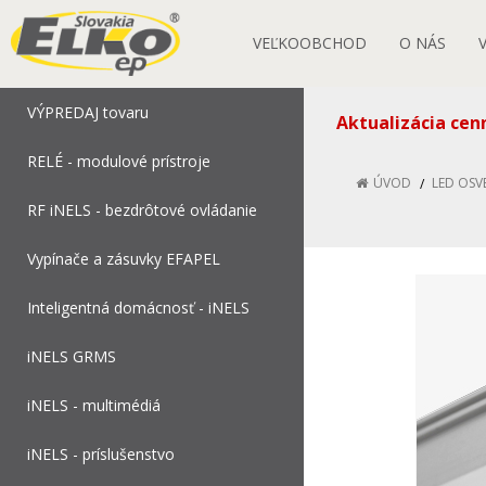
VEĽKOOBCHOD
O NÁS
VÝPREDAJ tovaru
Aktualizácia cen
RELÉ - modulové prístroje
ÚVOD
LED OSV
RF iNELS - bezdrôtové ovládanie
Vypínače a zásuvky EFAPEL
Inteligentná domácnosť - iNELS
iNELS GRMS
iNELS - multimédiá
iNELS - príslušenstvo