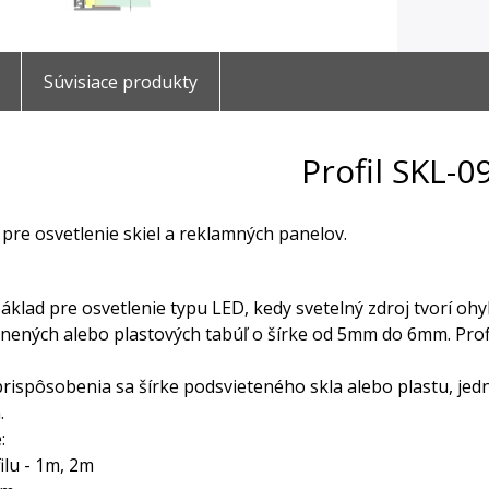
Súvisiace produkty
Profil SKL-0
 pre osvetlenie skiel a reklamných panelov.
základ pre osvetlenie typu LED, kedy svetelný zdroj tvorí oh
nených alebo plastových tabúľ o šírke od 5mm do 6mm. Profil
rispôsobenia sa šírke podsvieteného skla alebo plastu, je
.
:
ilu - 1m, 2m