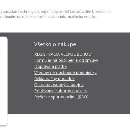
 a zásadami ochrany osobných údajov. Súhlas potvrdíte kliknutím na
 kliknutím na odkaz z ktoréhokoľvek informačného emailu.
Všetko o nákupe
REGISTRÁCIA VEĽKOOBCHOD
Formulár na odsúpenie od zmluvy
Doprava a platba
Všeobecné obchodné podmienky
Reklamačný poriadok
Ochrana osobných údajov
Používanie súborov cookies
Riešenie sporov online (RSO)
da Connector
by
NextCom s.r.o.