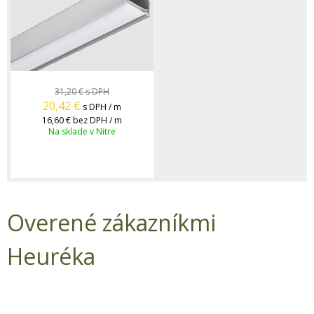
31,20 €
s DPH
20,42
€
s DPH / m
16,60 €
bez DPH / m
Na sklade v Nitre
Overené zákazníkmi
Heuréka