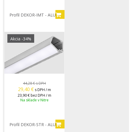
Profil DEKOR-IMT - ALU/A
Akcia
-34%
44,28 €
s DPH
29,40
€
s DPH / m
23,90 €
bez DPH / m
Na sklade v Nitre
Profil DEKOR-STR - ALU/A