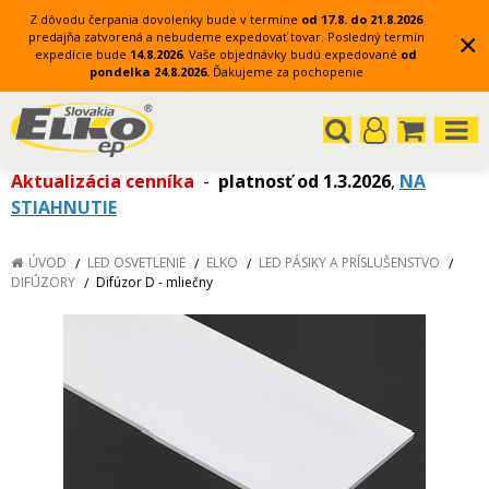
Z dôvodu čerpania dovolenky bude v termíne
od 17.8. do 21.8.2026
×
predajňa zatvorená a nebudeme expedovať tovar.
Posledný termín
expedície bude
14.8.2026
.
Vaše objednávky budú expedované
od
pondelka 24.8.2026.
Ďakujeme za pochopenie
Aktualizácia cenníka
-
platnosť od 1.3.2026
,
NA
STIAHNUTIE
ÚVOD
LED OSVETLENIE
ELKO
LED PÁSIKY A PRÍSLUŠENSTVO
DIFÚZORY
Difúzor D - mliečny