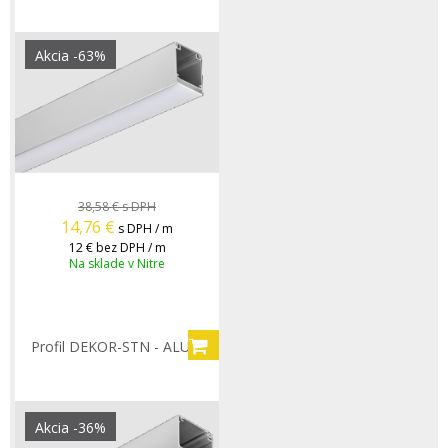
Akcia
-63%
38,58 €
s DPH
14,76
€
s DPH / m
12 €
bez DPH / m
Na sklade v Nitre
Profil DEKOR-STN - ALU/A
Akcia
-36%