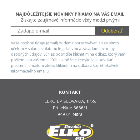
NAJDÔLEŽITEJŠIE NOVINKY PRIAMO NA VÁŠ EMAIL
Získajte zaujímavé informácie vždy medzi prvými
Odoberať
Vaše osobné údaje (email) budeme spracovávať len za týmto
účelom v súlade s platnou legislatívou a zásadami ochrany
osobných údajov. Súhlas potvrdíte kliknutím na odkaz, ktorý vám
pošleme na váš email. Súhlas môžete kedykoľvek odvolať
písomne, emailom alebo kliknutím na odkaz z ktoréhokoľvek
informačného emailu.
KONTAKT
ELKO EP SLOVAKIA, s.r.o.
Pri Jelšine 3636/1
949 01 Nitra