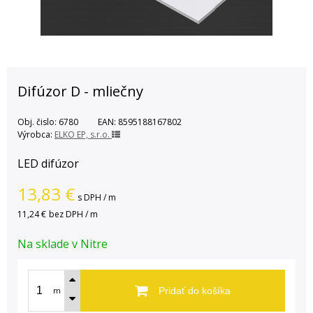
Difúzor D - mliečny
Obj. čislo:
6780
EAN:
8595188167802
Výrobca:
ELKO EP, s.r.o.
LED difúzor
13,83
€
s DPH / m
11,24 €
bez DPH / m
Na sklade v Nitre
m
Pridať do košíka