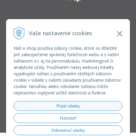
INFOLINKA
elkoep@elkoep.sk
Vaše nastavenie cookies
+421 37 6586 731
+421 907 982 328
Náš e-shop používa súbory cookie, ktoré sú dôležité
pre zabezpečenie správnej funkčnosti webu a s vašim
VŠETKO O NÁKUPE
súhlasom o.i. aj na personalizáciu, marketingové či
REGISTRÁCIA VEĽKOOBCHOD
analytické účely. Používaním našej webovej lokality
Formulár na odsúpenie od zmluvy
vyjadrujete súhlas s používaním všetkých súborov
Doprava a platba
cookie v súlade s našimi zásadami používania súborov
Všeobecné obchodné podmienky
cookie. Nesúhlas alebo odvolanie súhlasu môže
Reklamačný poriadok
nepriaznivo ovplyvniť určité vlastnosti a funkcie.
Ochrana osobných údajov
Používanie súborov cookies
Prijať všetky
Riešenie sporov online (RSO)
Nastaviť
Odmietnuť všetky