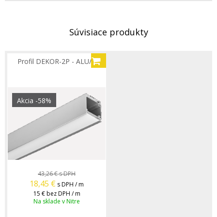
Súvisiace produkty
Profil DEKOR-2P - ALU/A
Akcia
-58%
43,26 €
s DPH
18,45
€
s DPH / m
15 €
bez DPH / m
Na sklade v Nitre