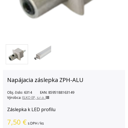
Napájacia záslepka ZPH-ALU
Obj. čislo:
6314
EAN:
8595188163149
Výrobca:
ELKO EP, s.r.o.
Záslepka k LED profilu
7,50
€
s DPH / ks