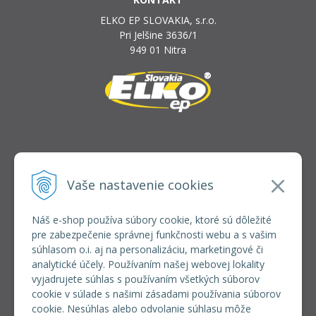
ELKO EP SLOVAKIA, s.r.o.
Pri Jelšine 3636/1
949 01 Nitra
INFOLINKA
elkoep@elkoep.sk
Vaše nastavenie cookies
+421 37 6586 731
+421 907 982 328
Náš e-shop používa súbory cookie, ktoré sú dôležité
pre zabezpečenie správnej funkčnosti webu a s vašim
VŠETKO O NÁKUPE
súhlasom o.i. aj na personalizáciu, marketingové či
REGISTRÁCIA VEĽKOOBCHOD
analytické účely. Používaním našej webovej lokality
Formulár na odsúpenie od zmluvy
vyjadrujete súhlas s používaním všetkých súborov
Doprava a platba
cookie v súlade s našimi zásadami používania súborov
Všeobecné obchodné podmienky
cookie. Nesúhlas alebo odvolanie súhlasu môže