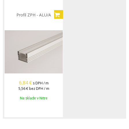
Profil ZPH - ALU/A
6,84
€
s DPH / m
5,56 €
bez DPH / m
Na sklade v Nitre