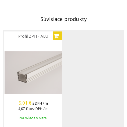
Súvisiace produkty
Profil ZPH - ALU
5,01
€
s DPH / m
4,07 €
bez DPH / m
Na sklade v Nitre