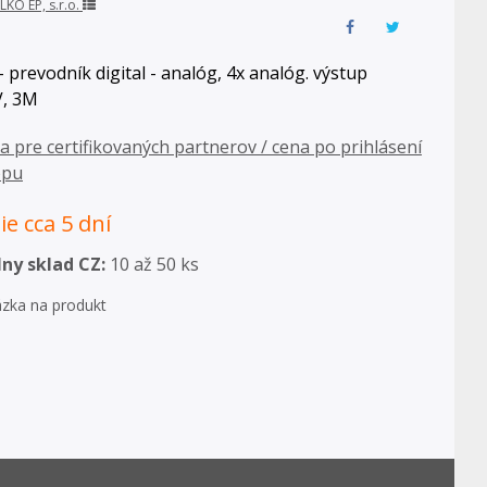
LKO EP, s.r.o.
 prevodník digital - analóg, 4x analóg. výstup
V, 3M
ba pre certifikovaných partnerov / cena po prihlásení
opu
e cca 5 dní
ny sklad CZ:
10 až 50 ks
zka na produkt