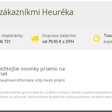
zákazníkmi Heuréka
é objednávky
Doprava zadarmo
Tova
86 731
od 79,95 € s DPH
expe
ežitejšie novinky priamo na
ail
 zaujímavé informácie vždy medzi prvými
mail) budeme spracovávať len za týmto účelom v súlade s platnou legislatívou
šleme na váš email. Súhlas môžete kedykoľvek odvolať písomne, emailom alebo