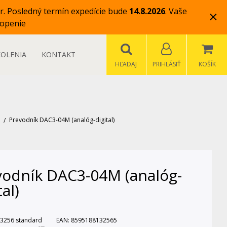
r.
Posledný termín expedície bude
14.8.2026
.
Vaše
×
openie
KOLENIA
KONTAKT
HĽADAJ
PRIHLÁSIŤ
KOŠÍK
Prevodník DAC3-04M (analóg-digital)
vodník DAC3-04M (analóg-
tal)
3256 standard
EAN:
8595188132565