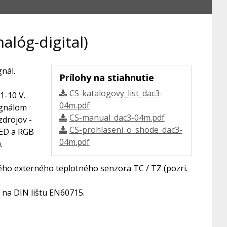
lóg-digital)
nál.
Prílohy na stiahnutie
CS-katalogovy_list_dac3-
1-10 V.
04m.pdf
ignálom
CS-manual_dac3-04m.pdf
zdrojov -
CS-prohlaseni_o_shode_dac3-
LED a RGB
04m.pdf
.
ého externého teplotného senzora TC / TZ (pozri.
na DIN lištu EN60715.