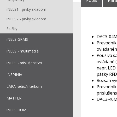
Popis
Par
iNELS1 - prvky skladom
iNELS2 - prvky skladom
Služby
DAC3-04M 
iNELS GRMS
Prevodník
ovládaného
iNELS - multimédiá
Používa sa
ovládané (
iNELS - príslušenstvo
napr. LED
pásky RFD
INSPINIA
Rozsah vý
LARA rádio/interkom
Prevodník
príslušens
MATTER
DAC3-40M 
iNELS HOME