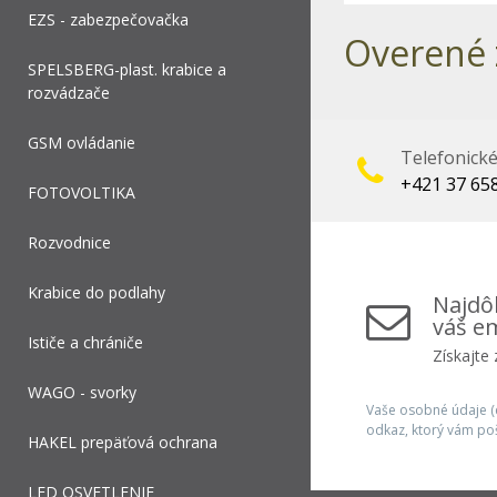
EZS - zabezpečovačka
Overené 
SPELSBERG-plast. krabice a
rozvádzače
GSM ovládanie
Telefonick
+421 37 65
FOTOVOLTIKA
Rozvodnice
Krabice do podlahy
Najdôl
váš em
Ističe a chrániče
Získajte
WAGO - svorky
Vaše osobné údaje (e
odkaz, ktorý vám po
HAKEL prepäťová ochrana
LED OSVETLENIE