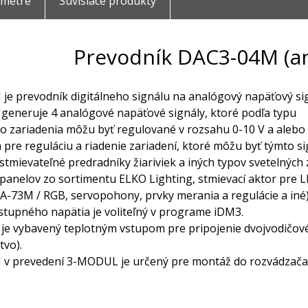
ametre
Súvisiace produkty
Prevodník DAC3-04M (ana
je prevodník digitálneho signálu na analógový napäťový sig
 generuje 4 analógové napäťové signály, ktoré podľa typu
 zariadenia môžu byť regulované v rozsahu 0-10 V a alebo 
 pre reguláciu a riadenie zariadení, ktoré môžu byť týmto s
stmievateľné predradníky žiariviek a iných typov svetelných 
 panelov zo sortimentu ELKO Lighting, stmievací aktor pre 
A-73M / RGB, servopohony, prvky merania a regulácie a iné)
stupného napätia je voliteľný v programe iDM3.
 je vybavený teplotným vstupom pre pripojenie dvojvodičov
tvo).
v prevedení 3-MODUL je určený pre montáž do rozvádzača 