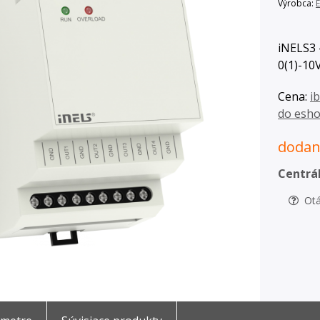
Výrobca:
E
iNELS3 -
0(1)-10
Cena:
i
do esh
dodani
Centrál
Otá