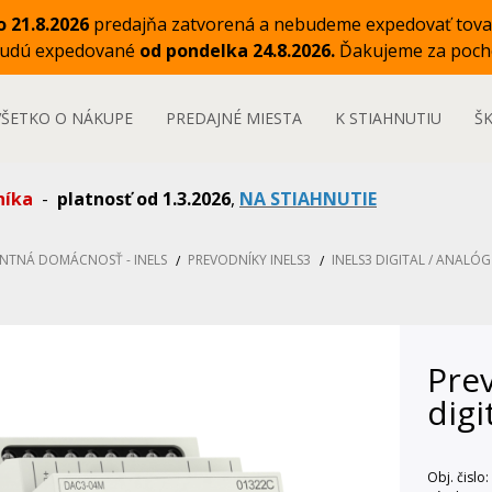
o 21.8.2026
predajňa zatvorená a nebudeme expedovať tova
budú expedované
od pondelka 24.8.2026.
Ďakujeme za poch
VŠETKO O NÁKUPE
PREDAJNÉ MIESTA
K STIAHNUTIU
Š
níka
-
platnosť od 1.3.2026
,
NA STIAHNUTIE
ENTNÁ DOMÁCNOSŤ - INELS
PREVODNÍKY INELS3
INELS3 DIGITAL / ANALÓG
Pre
digi
Obj. čislo: