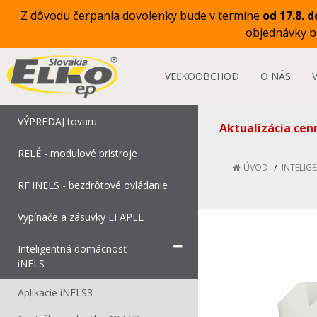
Z dôvodu čerpania dovolenky bude v termíne
od 17.8. d
objednávky 
VEĽKOOBCHOD
O NÁS
VÝPREDAJ tovaru
Aktualizácia cen
RELÉ - modulové prístroje
ÚVOD
INTELIG
RF iNELS - bezdrôtové ovládanie
Vypínače a zásuvky EFAPEL
Inteligentná domácnosť -
iNELS
Aplikácie iNELS3