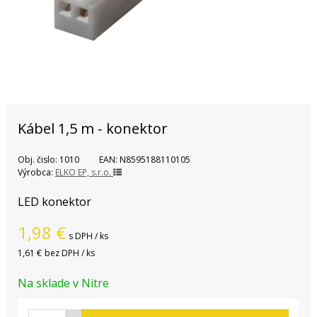
Kábel 1,5 m - konektor
Obj. čislo:
1010
EAN:
N8595188110105
Výrobca:
ELKO EP, s.r.o.
LED konektor
1,98
€
s DPH / ks
1,61 €
bez DPH / ks
Na sklade v Nitre