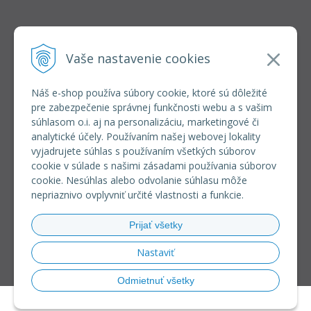
INFOLINKA
elkoep@elkoep.sk
Vaše nastavenie cookies
+421 37 6586 731
+421 907 982 328
Náš e-shop používa súbory cookie, ktoré sú dôležité
pre zabezpečenie správnej funkčnosti webu a s vašim
VŠETKO O NÁKUPE
súhlasom o.i. aj na personalizáciu, marketingové či
REGISTRÁCIA VEĽKOOBCHOD
analytické účely. Používaním našej webovej lokality
Formulár na odsúpenie od zmluvy
vyjadrujete súhlas s používaním všetkých súborov
Doprava a platba
cookie v súlade s našimi zásadami používania súborov
Všeobecné obchodné podmienky
cookie. Nesúhlas alebo odvolanie súhlasu môže
Reklamačný poriadok
nepriaznivo ovplyvniť určité vlastnosti a funkcie.
Ochrana osobných údajov
Používanie súborov cookies
Prijať všetky
Riešenie sporov online (RSO)
Nastaviť
Odmietnuť všetky
© 2026 eshop ELKO EP SLOVAKIA •
NextShop
&
e-shop Pohoda Connector
by
NextCom s.r.o.