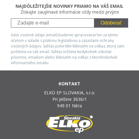
NAJDÔLEŽITEJŠIE NOVINKY PRIAMO NA VÁŠ EMAIL
Získajte zaujímavé informácie vždy medzi prvými
Odoberať
Vaše osobné údaje (email) budeme spracovávať len za týmto
účelom v súlade s platnou legislatívou a zásadami ochrany
osobných údajov. Súhlas potvrdíte kliknutím na odkaz, ktorý vám
pošleme na váš email. Súhlas môžete kedykoľvek odvolať
písomne, emailom alebo kliknutím na odkaz z ktoréhokoľvek
informačného emailu.
KONTAKT
ELKO EP SLOVAKIA, s.r.o.
Pri Jelšine 3636/1
949 01 Nitra