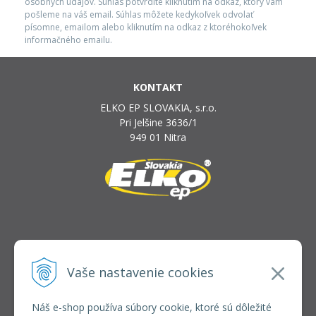
osobných údajov. Súhlas potvrdíte kliknutím na odkaz, ktorý vám
pošleme na váš email. Súhlas môžete kedykoľvek odvolať
písomne, emailom alebo kliknutím na odkaz z ktoréhokoľvek
informačného emailu.
KONTAKT
ELKO EP SLOVAKIA, s.r.o.
Pri Jelšine 3636/1
949 01 Nitra
INFOLINKA
elkoep@elkoep.sk
Vaše nastavenie cookies
+421 37 6586 731
+421 907 982 328
Náš e-shop používa súbory cookie, ktoré sú dôležité