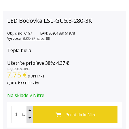
LED Bodovka LSL-GU5.3-280-3K
Obj. čislo:
6197
EAN:
8595188161978
Výrobca:
ELKO EP, s.r.o.
Teplá biela
Ušetríte pri zľave 38%: 4,37 €
12,12 €
s DPH
7,75
€
s DPH / ks
6,30 €
bez DPH / ks
Na sklade v Nitre
ks
Pridať do košíka