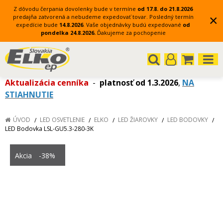
Z dôvodu čerpania dovolenky bude v termíne
od 17.8. do 21.8.2026
×
predajňa zatvorená a nebudeme expedovať tovar.
Posledný termín
expedície bude
14.8.2026
.
Vaše objednávky budú expedované
od
pondelka 24.8.2026.
Ďakujeme za pochopenie
Aktualizácia cenníka
-
platnosť od 1.3.2026
,
NA
STIAHNUTIE
ÚVOD
LED OSVETLENIE
ELKO
LED ŽIAROVKY
LED BODOVKY
LED Bodovka LSL-GU5.3-280-3K
Akcia
-38%