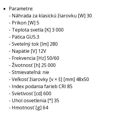
Parametre:
- Náhrada za klasickú žiarovku [W] 30
- Príkon [W] 5
- Teplota svetla [K] 3 000
- Pätica GU5.3
- Svetelný tok [lm] 280
- Napätie [V] 12V
- Frekvencia [Hz] 50/60
- Životnosť [h] 25 000
- Stmievateľná: nie
- Veľkosť žiarovky [v × š] [mm] 48x50
- Index podania farieb CRI 85
- Svietivosť [cd] 600
- Uhol osvetlenia [°] 35
- Hmotnosť [g] 64