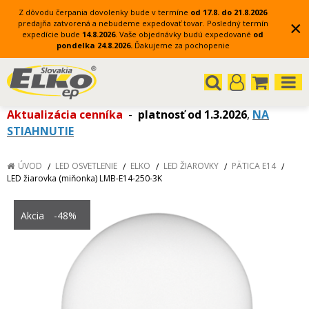
Z dôvodu čerpania dovolenky bude v termíne
od 17.8. do 21.8.2026
×
predajňa zatvorená a nebudeme expedovať tovar.
Posledný termín
expedície bude
14.8.2026
.
Vaše objednávky budú expedované
od
pondelka 24.8.2026.
Ďakujeme za pochopenie
Aktualizácia cenníka
-
platnosť od 1.3.2026
,
NA
STIAHNUTIE
ÚVOD
LED OSVETLENIE
ELKO
LED ŽIAROVKY
PÄTICA E14
LED žiarovka (miňonka) LMB-E14-250-3K
Akcia
-48%