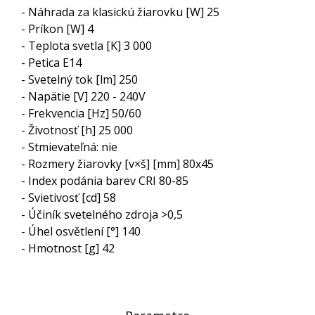
- Náhrada za klasickú žiarovku [W] 25
- Príkon [W] 4
- Teplota svetla [K] 3 000
- Petica E14
- Svetelný tok [lm] 250
- Napätie [V] 220 - 240V
- Frekvencia [Hz] 50/60
- Životnosť [h] 25 000
- Stmievateľná: nie
- Rozmery žiarovky [v×š] [mm] 80x45
- Index podánia barev CRI 80-85
- Svietivosť [cd] 58
- Účiník svetelného zdroja >0,5
- Úhel osvětlení [°] 140
- Hmotnost [g] 42