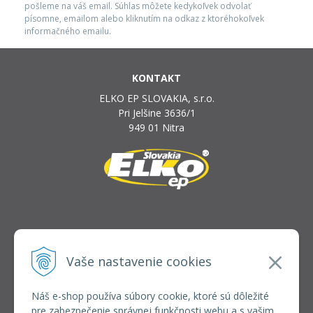
pošleme na váš email. Súhlas môžete kedykoľvek odvolať
písomne, emailom alebo kliknutím na odkaz z ktoréhokoľvek
informačného emailu.
KONTAKT
ELKO EP SLOVAKIA, s.r.o.
Pri Jelšine 3636/1
949 01 Nitra
INFOLINKA
elkoep@elkoep.sk
Vaše nastavenie cookies
+421 37 6586 731
+421 907 982 328
Náš e-shop používa súbory cookie, ktoré sú dôležité
pre zabezpečenie správnej funkčnosti webu a s vašim