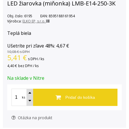
LED žiarovka (miňonka) LMB-E14-250-3K
Obj. čislo:
6195
EAN:
8595188161954
Výrobca:
ELKO EP, s.r.o.
Teplá biela
Ušetríte pri zľave 48%: 4,67 €
10,08 €
s DPH
5,41
€
s DPH / ks
4,40 €
bez DPH / ks
Na sklade v Nitre
ks
Pridať do košíka
Otázka na produkt