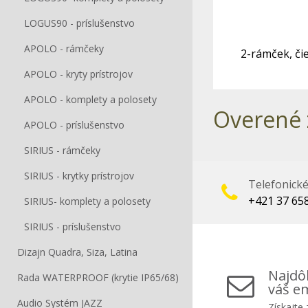
LOGUS90 - príslušenstvo
APOLO - rámčeky
2-rámček, či
APOLO - kryty prístrojov
APOLO - komplety a polosety
Overené 
APOLO - príslušenstvo
SIRIUS - rámčeky
SIRIUS - krytky prístrojov
Telefonick
+421 37 65
SIRIUS- komplety a polosety
SIRIUS - príslušenstvo
Dizajn Quadra, Siza, Latina
Najdôl
Rada WATERPROOF (krytie IP65/68)
váš em
Audio Systém JAZZ
Získajte