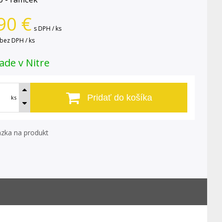
90
€
s DPH / ks
bez DPH / ks
ade v Nitre
Pridať do košíka
ks
zka na produkt