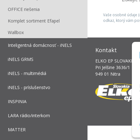
OFFICE riešenia
Vaše osobné údaje (e
Komplet sortiment Efapel
odkaz, ktorý vám po
Wallbox
Inteligentná domácnosť - iNELS
Kontakt
iNELS GRMS
ELKO EP SLOVAKIA, s.
Pri Jelšine 3636/1
iNELS - multimédiá
949 01 Nitra
iNELS - príslušenstvo
INSPINIA
LARA rádio/interkom
MATTER