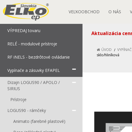
VEĽKOOBCHOD
O NÁS
VÝPREDAJ tovaru
Aktualizácia cen
RELÉ - modulové prístroje
ÚVOD
VYPÍNAČ
sklo/hliníková
RF iNELS - bezdrôtové ovládanie
Vypínače a zásuvky EFAPEL
Dizajn LOGUS90 / APOLO /
SIRIUS
Prístroje
LOGUS90 - rámčeky
Animato (farebné plastové)