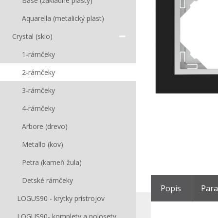
Base (základné plasty)
Aquarella (metalický plast)
Crystal (sklo)
1-rámčeky
2-rámčeky
3-rámčeky
4-rámčeky
Arbore (drevo)
Metallo (kov)
Petra (kameň žula)
Detské rámčeky
Popis
Par
LOGUS90 - krytky prístrojov
LOGUS90- komplety a polosety