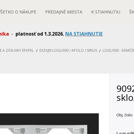
VŠETKO O NÁKUPE
PREDAJNÉ MIESTA
K STIAHNUTIU
Š
níka
-
platnosť od 1.3.2026
,
NA STIAHNUTIE
E A ZÁSUVKY EFAPEL
DIZAJN LOGUS90 / APOLO / SIRIUS
LOGUS90 - RÁMČE
9092
sklo
Obj. čislo:
Logus9