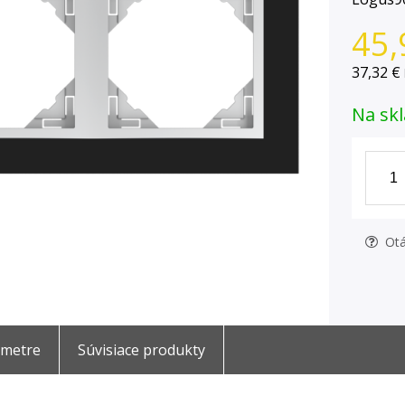
45,
37,32 €
Na skl
Otá
ametre
Súvisiace produkty