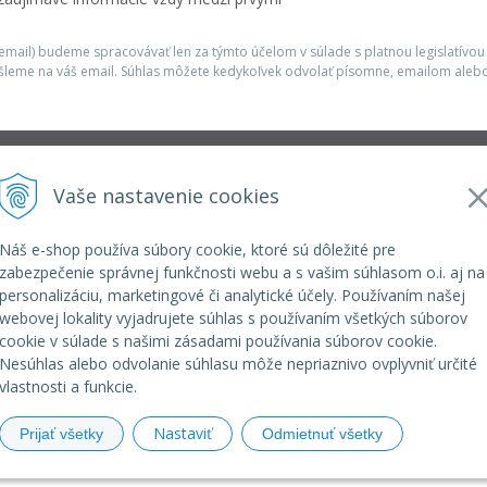
mail) budeme spracovávať len za týmto účelom v súlade s platnou legislatívou
šleme na váš email. Súhlas môžete kedykoľvek odvolať písomne, emailom alebo
Infolinka
Vaše nastavenie cookies
r.o.
elkoep@elkoep.sk
+421 37 6586 731
Náš e-shop používa súbory cookie, ktoré sú dôležité pre
+421 907 982 328
zabezpečenie správnej funkčnosti webu a s vašim súhlasom o.i. aj na
personalizáciu, marketingové či analytické účely. Používaním našej
webovej lokality vyjadrujete súhlas s používaním všetkých súborov
cookie v súlade s našimi zásadami používania súborov cookie.
Nesúhlas alebo odvolanie súhlasu môže nepriaznivo ovplyvniť určité
vlastnosti a funkcie.
Nastaviť
Prijať všetky
Odmietnuť všetky
© 2026 eshop ELKO EP SLOVAKIA •
NextShop
&
e-shop Poho