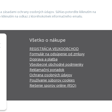
 a zásadami ochrany osobných údajov. Súhlas potvrdíte kliknutím na
 kliknutím na odkaz z ktoréhokoľvek informačného emailu.
Všetko o nákupe
REGISTRÁCIA VEĽKOOBCHOD
Formulár na odsúpenie od zmluvy
Doprava a platba
Všeobecné obchodné podmienky
Reklamačný poriadok
Ochrana osobných údajov
Používanie súborov cookies
Riešenie sporov online (RSO)
da Connector
by
NextCom s.r.o.