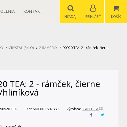
KOLENIA
KONTAKT
HĽADAJ
PRIHLÁSIŤ
KOŠÍK
KY
CRYSTAL (SKLO)
2-RÁMČEKY
90920 TEA: 2 - rámček, čierne
0 TEA: 2 - rámček, čierne
/hliníková
90920 TEA
EAN:
5603011607883
Výrobca:
EFAPEL S.A
0 - rámček