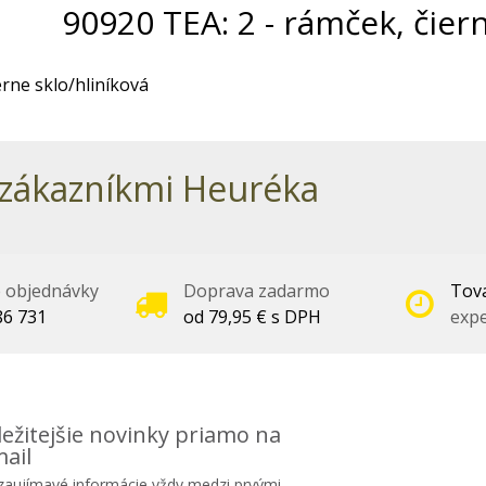
90920 TEA: 2 - rámček, čiern
erne sklo/hliníková
zákazníkmi Heuréka
é objednávky
Doprava zadarmo
Tova
86 731
od 79,95 € s DPH
expe
ežitejšie novinky priamo na
ail
 zaujímavé informácie vždy medzi prvými