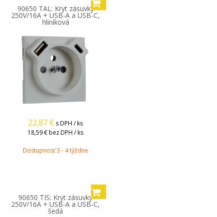
90650 TAL: Kryt zásuvky
250V/16A + USB-A a USB-C,
hliníková
22,87
€
s DPH / ks
18,59 €
bez DPH / ks
Dostupnosť 3 - 4 týždne
90650 TIS: Kryt zásuvky
250V/16A + USB-A a USB-C,
šedá