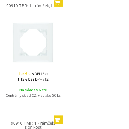
90910 TBR: 1 - rámček, biela
1,39
€
s DPH / ks
1,13 €
bez DPH / ks
Na sklade v Nitre
Centrálny sklad CZ:
viac ako 50 ks
90910 TMF: 1 - rámček,
slon.kosť