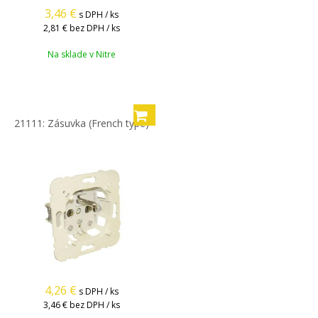
3,46
€
s DPH / ks
2,81 €
bez DPH / ks
Na sklade v Nitre
21111: Zásuvka (French type)
4,26
€
s DPH / ks
3,46 €
bez DPH / ks