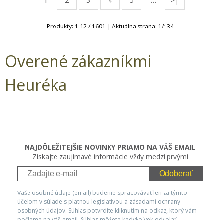
1
…
2
3
4
5
>|
Produkty:
1
-
12
/
1601
| Aktuálna strana:
1
/
134
Overené zákazníkmi
Heuréka
NAJDÔLEŽITEJŠIE NOVINKY PRIAMO NA VÁŠ EMAIL
Získajte zaujímavé informácie vždy medzi prvými
Odoberať
Vaše osobné údaje (email) budeme spracovávať len za týmto
účelom v súlade s platnou legislatívou a zásadami ochrany
osobných údajov. Súhlas potvrdíte kliknutím na odkaz, ktorý vám
pošleme na váš email. Súhlas môžete kedykoľvek odvolať