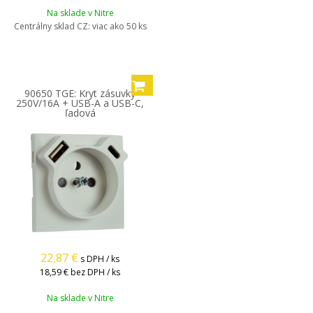
Na sklade v Nitre
Centrálny sklad CZ:
viac ako 50 ks
90650 TGE: Kryt zásuvky
250V/16A + USB-A a USB-C,
ľadová
22,87
€
s DPH / ks
18,59 €
bez DPH / ks
Na sklade v Nitre