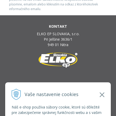
písomne, emailom alebo kliknutím na odkaz z ktoréhokoľvek
informačného emailu.
KONTAKT
ELKO EP SLOVAKIA, s.r.o.
Pri Jelšine 3636/1
949 01 Nitra
INFOLINKA
elkoep@elkoep.sk
Vaše nastavenie cookies
+421 37 6586 731
+421 907 982 328
Náš e-shop používa súbory cookie, ktoré sú dôležité
pre zabezpečenie správnej funkčnosti webu a s vašim
VŠETKO O NÁKUPE