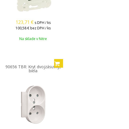
123,71
€
s DPH / ks
100,58 €
bez DPH / ks
Na sklade v Nitre
90656 TBR: Kryt dvojzásuvky,
biela