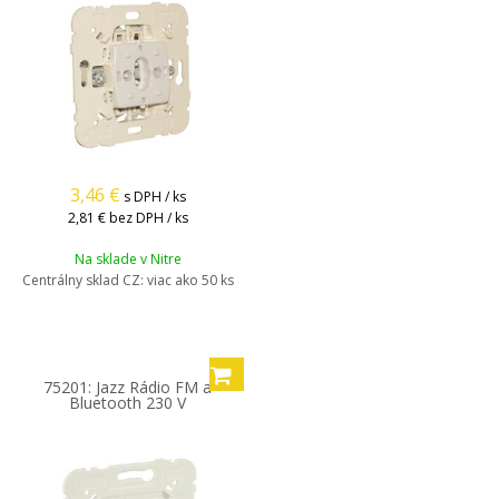
3,46
€
s DPH / ks
2,81 €
bez DPH / ks
Na sklade v Nitre
Centrálny sklad CZ:
viac ako 50 ks
75201: Jazz Rádio FM a
Bluetooth 230 V