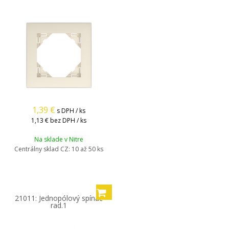
1,39
€
s DPH / ks
1,13 €
bez DPH / ks
Na sklade v Nitre
Centrálny sklad CZ:
10 až 50 ks
21011: Jednopólový spínač
rad.1