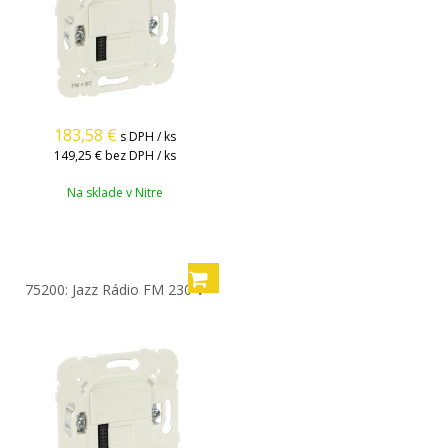
183,58
€
s DPH / ks
149,25 €
bez DPH / ks
Na sklade v Nitre
75200: Jazz Rádio FM 230 V