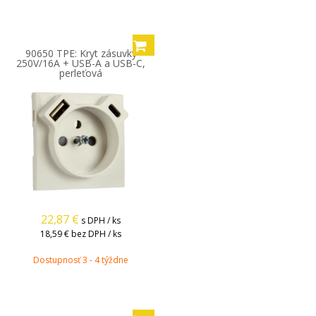
90650 TPE: Kryt zásuvky
250V/16A + USB-A a USB-C,
perleťová
22,87
€
s DPH / ks
18,59 €
bez DPH / ks
Dostupnosť 3 - 4 týždne