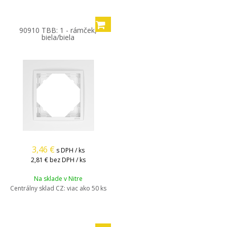
90910 TBB: 1 - rámček,
biela/biela
3,46
€
s DPH / ks
2,81 €
bez DPH / ks
Na sklade v Nitre
Centrálny sklad CZ:
viac ako 50 ks