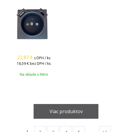
22,87
€
s DPH / ks
18,59 €
bez DPH / ks
Na sklade v Nitre
Viac produktov