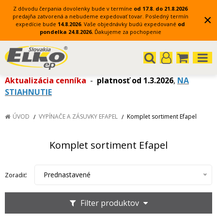
Z dôvodu čerpania dovolenky bude v termíne
od 17.8. do 21.8.2026
×
predajňa zatvorená a nebudeme expedovať tovar.
Posledný termín
expedície bude
14.8.2026
.
Vaše objednávky budú expedované
od
pondelka 24.8.2026.
Ďakujeme za pochopenie
Aktualizácia cenníka
-
platnosť od 1.3.2026
,
NA
STIAHNUTIE
ÚVOD
VYPÍNAČE A ZÁSUVKY EFAPEL
Komplet sortiment Efapel
Komplet sortiment Efapel
Prednastavené
Zoradiť:
Filter produktov