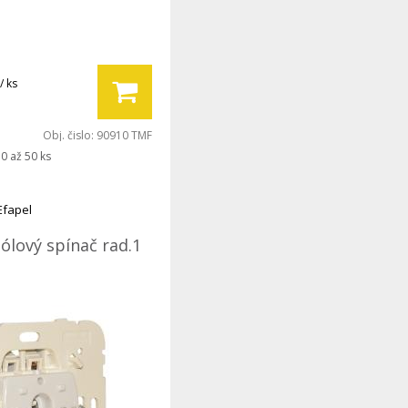
/ ks
Obj. čislo:
90910 TMF
0 až 50 ks
Efapel
ólový spínač rad.1