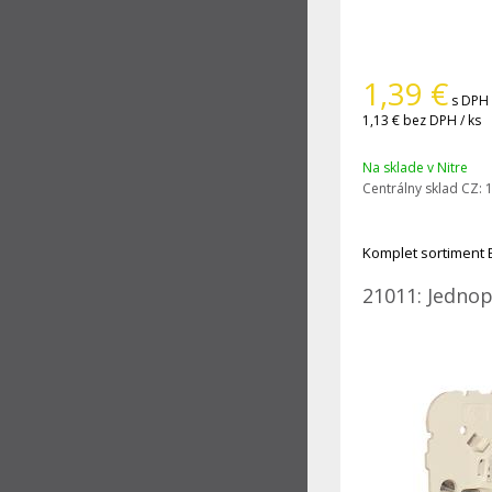
1,39
€
s DPH 
1,13 €
bez DPH / ks
Na sklade v Nitre
Centrálny sklad CZ:
1
Komplet sortiment 
21011: Jednop