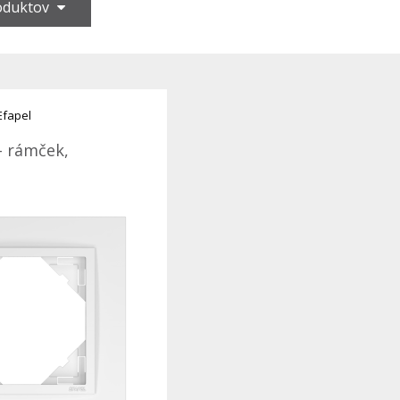
roduktov
Efapel
- rámček,