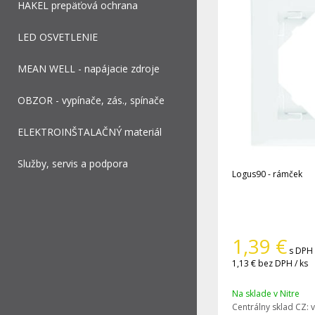
HAKEL prepäťová ochrana
LED OSVETLENIE
MEAN WELL - napájacie zdroje
OBZOR - vypínače, zás., spínače
ELEKTROINŠTALAČNÝ materiál
Služby, servis a podpora
Logus90 - rámček
1,39
€
s DPH 
1,13 €
bez DPH / ks
Na sklade v Nitre
Centrálny sklad CZ:
v