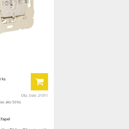
/ ks
Obj. čislo:
21011
iac ako 50 ks
Efapel