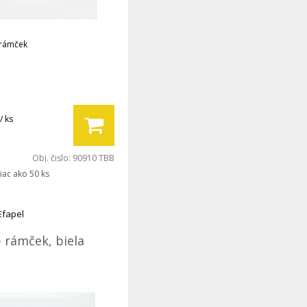
 rámček
/ ks
Obj. čislo:
90910 TBB
iac ako 50 ks
Efapel
- rámček, biela