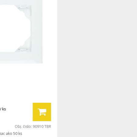
/ ks
Obj. čislo:
90910 TBR
iac ako 50 ks