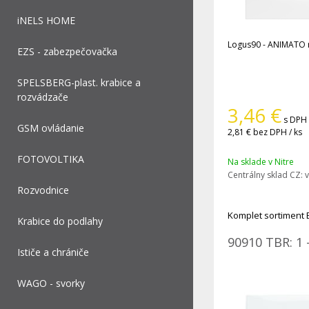
iNELS HOME
Logus90 - ANIMATO
EZS - zabezpečovačka
SPELSBERG-plast. krabice a
rozvádzače
3,46
€
s DPH 
GSM ovládanie
2,81 €
bez DPH / ks
FOTOVOLTIKA
Na sklade v Nitre
Centrálny sklad CZ:
v
Rozvodnice
Komplet sortiment 
Krabice do podlahy
90910 TBR: 1 
Ističe a chrániče
WAGO - svorky