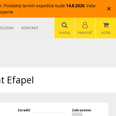
r.
Posledný termín expedície bude
14.8.2026
.
Vaše
×
openie
KOLENIA
KONTAKT
HĽADAJ
PRIHLÁSIŤ
KOŠÍK
t Efapel
Zoradiť:
Zobrazenie: