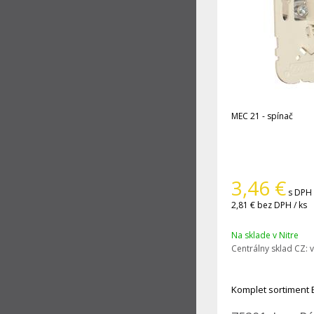
MEC 21 - spínač
3,46
€
s DPH 
2,81 €
bez DPH / ks
Na sklade v Nitre
Centrálny sklad CZ:
v
Komplet sortiment 