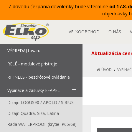
Z dôvodu čerpania dovolenky bude v termíne
od 17.8. d
objednávky 
VEĽKOOBCHOD
O NÁS
VÝPREDAJ tovaru
Aktualizácia cen
RELÉ - modulové prístroje
ÚVOD
VYPÍNAČ
RF iNELS - bezdrôtové ovládanie
Vypínače a zásuvky EFAPEL
Dizajn LOGUS90 / APOLO / SIRIUS
Dizajn Quadra, Siza, Latina
Rada WATERPROOF (krytie IP65/68)