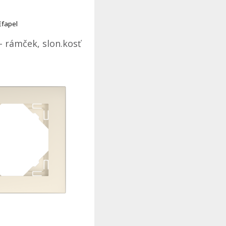
Efapel
- rámček, slon.kosť