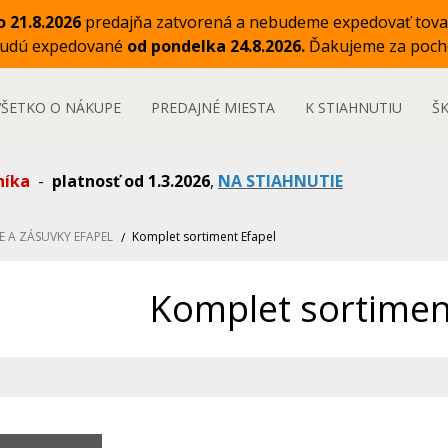
o 21.8.2026
predajňa zatvorená a nebudeme expedovať tova
budú expedované
od pondelka 24.8.2026.
Ďakujeme za poch
VŠETKO O NÁKUPE
PREDAJNÉ MIESTA
K STIAHNUTIU
Š
níka
-
platnosť od 1.3.2026
,
NA STIAHNUTIE
E A ZÁSUVKY EFAPEL
Komplet sortiment Efapel
Komplet sortimen