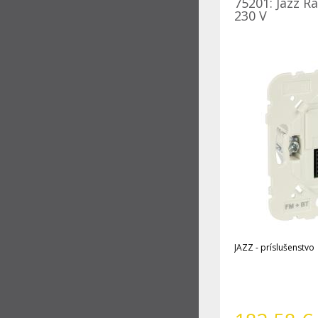
75201: Jazz R
230 V
JAZZ - príslušenstvo