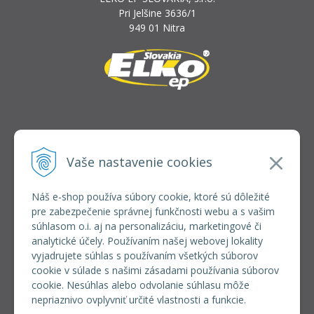
Pri Jelšine 3636/1
949 01 Nitra
INFOLINKA
elkoep@elkoep.sk
Vaše nastavenie cookies
+421 37 6586 731
+421 907 982 328
Náš e-shop používa súbory cookie, ktoré sú dôležité
pre zabezpečenie správnej funkčnosti webu a s vašim
VŠETKO O NÁKUPE
súhlasom o.i. aj na personalizáciu, marketingové či
REGISTRÁCIA VEĽKOOBCHOD
analytické účely. Používaním našej webovej lokality
Formulár na odsúpenie od zmluvy
vyjadrujete súhlas s používaním všetkých súborov
Doprava a platba
cookie v súlade s našimi zásadami používania súborov
Všeobecné obchodné podmienky
cookie. Nesúhlas alebo odvolanie súhlasu môže
Reklamačný poriadok
nepriaznivo ovplyvniť určité vlastnosti a funkcie.
Ochrana osobných údajov