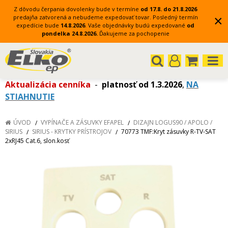
Z dôvodu čerpania dovolenky bude v termíne
od 17.8. do 21.8.2026
×
predajňa zatvorená a nebudeme expedovať tovar.
Posledný termín
expedície bude
14.8.2026
.
Vaše objednávky budú expedované
od
pondelka 24.8.2026.
Ďakujeme za pochopenie
Aktualizácia cenníka
-
platnosť od 1.3.2026
,
NA
STIAHNUTIE
ÚVOD
VYPÍNAČE A ZÁSUVKY EFAPEL
DIZAJN LOGUS90 / APOLO /
SIRIUS
SIRIUS - KRYTKY PRÍSTROJOV
70773 TMF:Kryt zásuvky R-TV-SAT
2xRJ45 Cat.6, slon.kosť