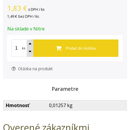
1,83
€
s DPH / ks
1,49 €
bez DPH / ks
Na sklade v Nitre
ks
Pridať do košíka
Otázka na produkt
Parametre
Hmotnosť
0,01257 kg
Overené zákazníkmi