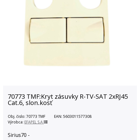
70773 TMF:Kryt zásuvky R-TV-SAT 2xRJ45
Cat.6, slon.kosť
Obj. čislo:
70773 TMF
EAN:
5603011577308
Výrobca:
EFAPEL S.A
Sirius70 -