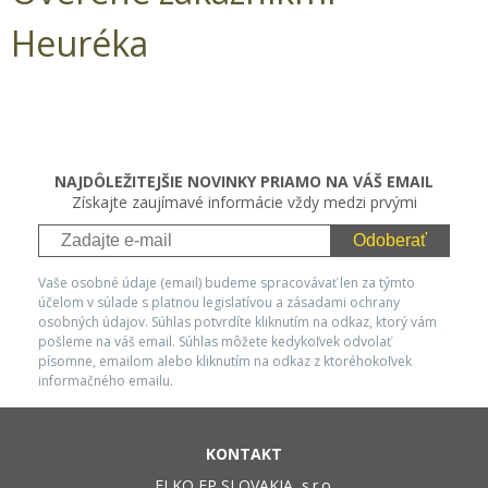
Heuréka
NAJDÔLEŽITEJŠIE NOVINKY PRIAMO NA VÁŠ EMAIL
Získajte zaujímavé informácie vždy medzi prvými
Odoberať
Vaše osobné údaje (email) budeme spracovávať len za týmto
účelom v súlade s platnou legislatívou a zásadami ochrany
osobných údajov. Súhlas potvrdíte kliknutím na odkaz, ktorý vám
pošleme na váš email. Súhlas môžete kedykoľvek odvolať
písomne, emailom alebo kliknutím na odkaz z ktoréhokoľvek
informačného emailu.
KONTAKT
ELKO EP SLOVAKIA, s.r.o.