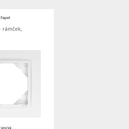
Efapel
- rámček,
 rámček