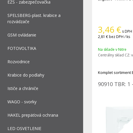
EZS - zabezpečovačka
SPELSBERG-plast. krabice a
rozvádzače
3,46
€
s DPH 
GSM ovládanie
2,81 €
bez DPH / ks
FOTOVOLTIKA
Na sklade v Nitre
Centrálny sklad CZ:
v
Rozvodnice
Komplet sortiment 
Krabice do podlahy
90910 TBR: 1 
Ističe a chrániče
WAGO - svorky
HAKEL prepäťová ochrana
LED OSVETLENIE