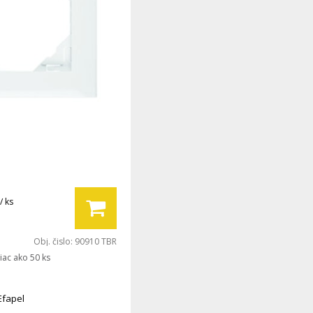
/ ks
Obj. čislo:
90910 TBR
iac ako 50 ks
Efapel