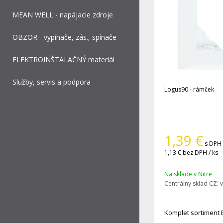
MEAN WELL - napájacie zdroje
OBZOR - vypínače, zás., spínače
ELEKTROINŠTALAČNÝ materiál
Služby, servis a podpora
Logus90 - rámček
1,39
€
s DPH 
1,13 €
bez DPH / ks
Na sklade v Nitre
Centrálny sklad CZ:
v
Komplet sortiment 