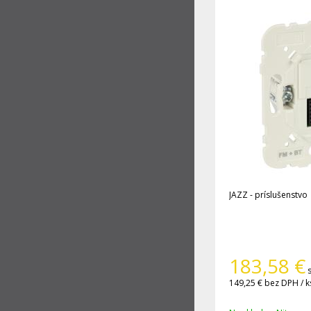
JAZZ - príslušenstvo
183,58
€
149,25 €
bez DPH / k