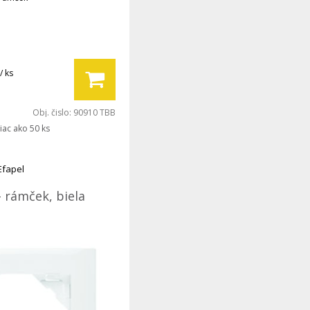
/ ks
Obj. čislo:
90910 TBB
iac ako 50 ks
Efapel
- rámček, biela