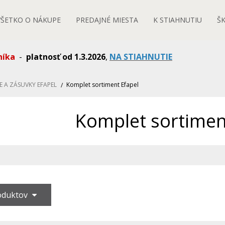
VŠETKO O NÁKUPE
PREDAJNÉ MIESTA
K STIAHNUTIU
Š
níka
-
platnosť od 1.3.2026
,
NA STIAHNUTIE
E A ZÁSUVKY EFAPEL
Komplet sortiment Efapel
Komplet sortimen
roduktov