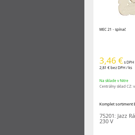
MEC 21 - spínač
3,46
€
s DPH 
2,81 €
bez DPH / ks
Na sklade v Nitre
Centrálny sklad CZ:
v
Komplet sortiment 
75201: Jazz R
230 V