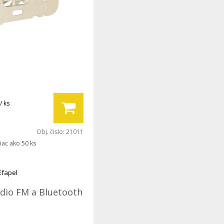
/ ks
Obj. čislo:
21011
iac ako 50 ks
Efapel
ádio FM a Bluetooth