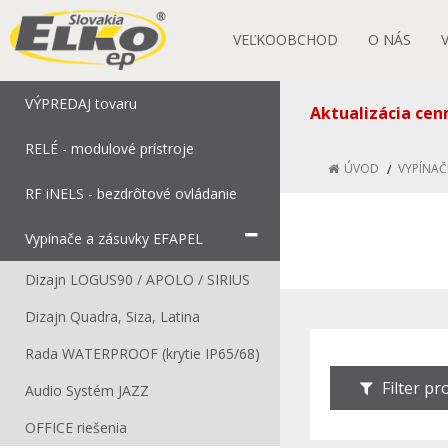
VEĽKOOBCHOD
O NÁS
VÝPREDAJ tovaru
Aktualizácia cen
RELÉ - modulové prístroje
ÚVOD
VYPÍNAČ
RF iNELS - bezdrôtové ovládanie
Vypínače a zásuvky EFAPEL
Dizajn LOGUS90 / APOLO / SIRIUS
Dizajn Quadra, Siza, Latina
Rada WATERPROOF (krytie IP65/68)
Filter p
Audio Systém JAZZ
OFFICE riešenia