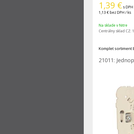
1,39
€
s DPH 
1,13 €
bez DPH / ks
Na sklade v Nitre
Centrálny sklad CZ:
1
Komplet sortiment 
21011: Jednop