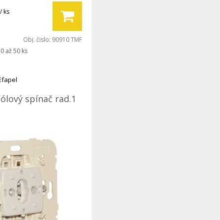
/ ks
Obj. čislo:
90910 TMF
0 až 50 ks
Efapel
ólový spínač rad.1