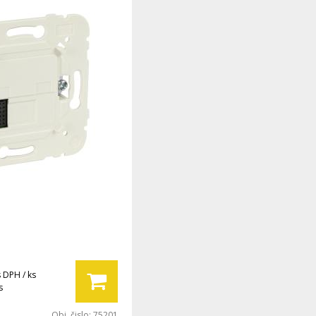
s DPH / ks
s
Obj. čislo:
75201