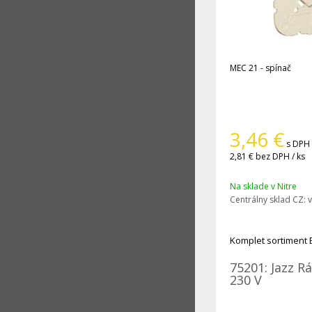
MEC 21 - spínač
3,46
€
s DPH 
2,81 €
bez DPH / ks
Na sklade v Nitre
Centrálny sklad CZ:
v
Komplet sortiment 
75201: Jazz R
230 V