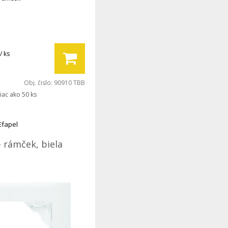
/ ks
Obj. čislo:
90910 TBB
iac ako 50 ks
Efapel
- rámček, biela