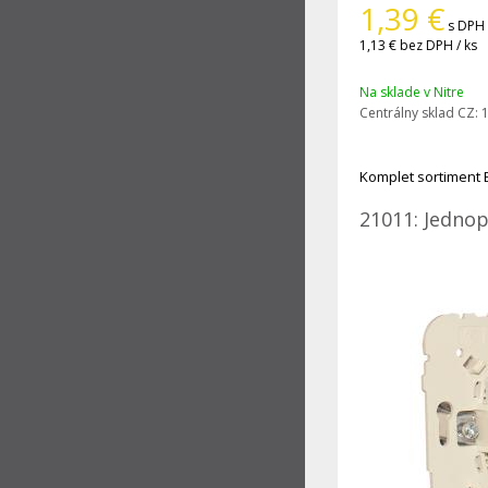
1,39
€
s DPH 
1,13 €
bez DPH / ks
Na sklade v Nitre
Centrálny sklad CZ:
1
Komplet sortiment 
21011: Jednop