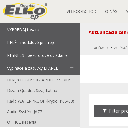
VEĽKOOBCHOD
O NÁS
VÝPREDAJ tovaru
Aktualizácia cen
RELÉ - modulové prístroje
ÚVOD
VYPÍNAČ
RF iNELS - bezdrôtové ovládanie
Vypínače a zásuvky EFAPEL
Dizajn LOGUS90 / APOLO / SIRIUS
Dizajn Quadra, Siza, Latina
Rada WATERPROOF (krytie IP65/68)
Filter p
Audio Systém JAZZ
OFFICE riešenia