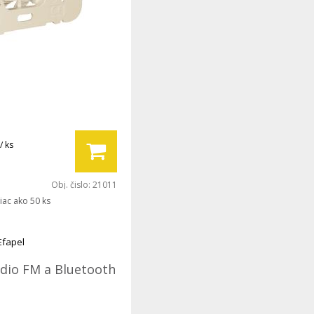
/ ks
Obj. čislo:
21011
iac ako 50 ks
Efapel
ádio FM a Bluetooth