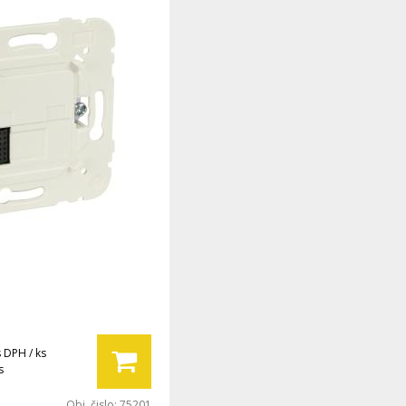
s DPH / ks
s
Obj. čislo:
75201