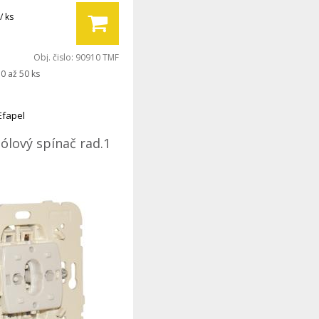
/ ks
Obj. čislo:
90910 TMF
0 až 50 ks
Efapel
ólový spínač rad.1