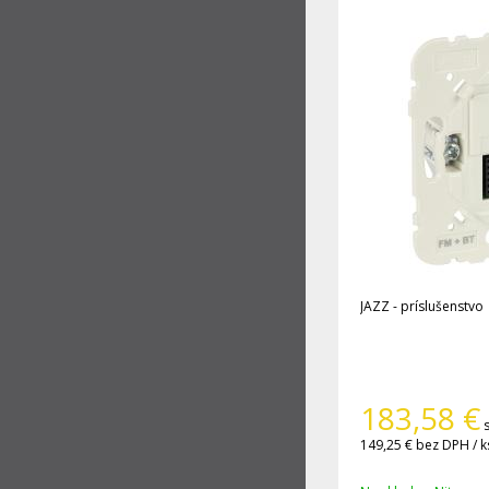
JAZZ - príslušenstvo
183,58
€
149,25 €
bez DPH / k