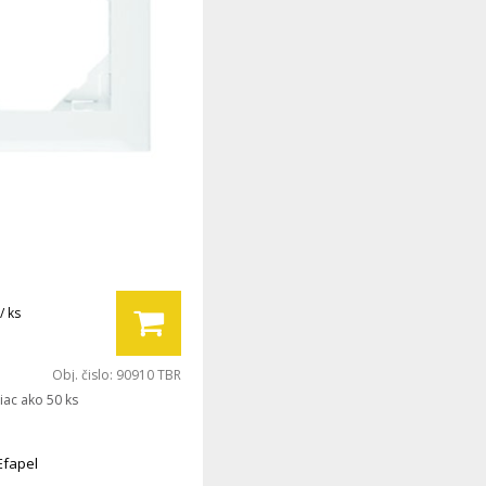
/ ks
Obj. čislo:
90910 TBR
iac ako 50 ks
Efapel