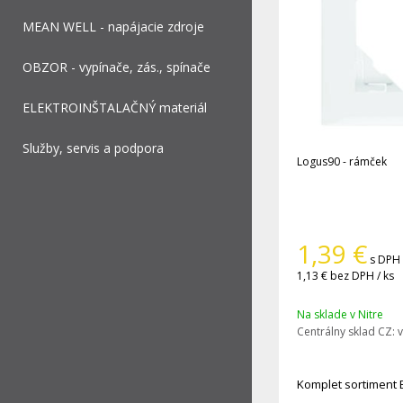
MEAN WELL - napájacie zdroje
OBZOR - vypínače, zás., spínače
ELEKTROINŠTALAČNÝ materiál
Služby, servis a podpora
Logus90 - rámček
1,39
€
s DPH 
1,13 €
bez DPH / ks
Na sklade v Nitre
Centrálny sklad CZ:
v
Komplet sortiment 