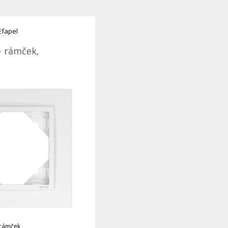
Efapel
- rámček,
 rámček