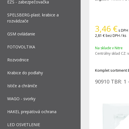
EZS - zabezpečovačka
SPELSBERG-plast. krabice a
rozvádzače
3,46
€
s DPH 
GSM ovládanie
2,81 €
bez DPH / ks
FOTOVOLTIKA
Na sklade v Nitre
Centrálny sklad CZ:
v
Rozvodnice
Komplet sortiment 
Krabice do podlahy
90910 TBR: 1 
Ističe a chrániče
WAGO - svorky
HAKEL prepäťová ochrana
LED OSVETLENIE