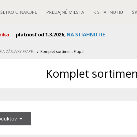
VŠETKO O NÁKUPE
PREDAJNÉ MIESTA
K STIAHNUTIU
Š
níka
-
platnosť od 1.3.2026
,
NA STIAHNUTIE
E A ZÁSUVKY EFAPEL
Komplet sortiment Efapel
Komplet sortimen
roduktov