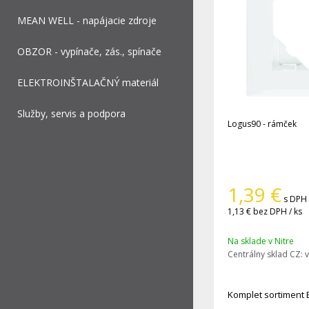
MEAN WELL - napájacie zdroje
OBZOR - vypínače, zás., spínače
ELEKTROINŠTALAČNÝ materiál
Služby, servis a podpora
Logus90 - rámček
1,39
€
s DPH 
1,13 €
bez DPH / ks
Na sklade v Nitre
Centrálny sklad CZ:
v
Komplet sortiment 