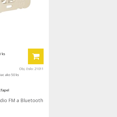
/ ks
Obj. čislo:
21011
iac ako 50 ks
Efapel
ádio FM a Bluetooth