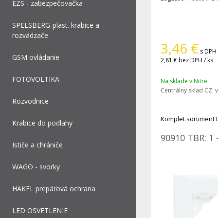
EZS - zabezpečovačka
SPELSBERG-plast. krabice a
rozvádzače
3,46
€
s DPH 
GSM ovládanie
2,81 €
bez DPH / ks
FOTOVOLTIKA
Na sklade v Nitre
Centrálny sklad CZ:
v
Rozvodnice
Komplet sortiment 
Krabice do podlahy
90910 TBR: 1 
Ističe a chrániče
WAGO - svorky
HAKEL prepäťová ochrana
LED OSVETLENIE