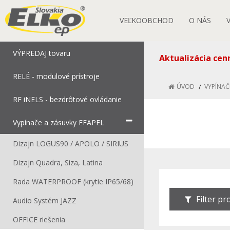
VEĽKOOBCHOD
O NÁS
VÝPREDAJ tovaru
Aktualizácia cen
RELÉ - modulové prístroje
ÚVOD
VYPÍNAČ
RF iNELS - bezdrôtové ovládanie
Vypínače a zásuvky EFAPEL
Dizajn LOGUS90 / APOLO / SIRIUS
Dizajn Quadra, Siza, Latina
Rada WATERPROOF (krytie IP65/68)
Filter p
Audio Systém JAZZ
OFFICE riešenia