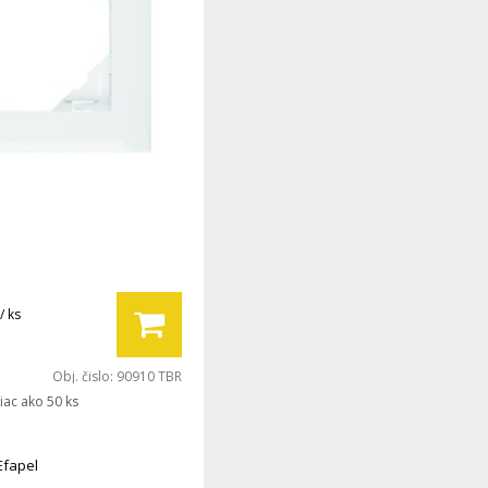
/ ks
Obj. čislo:
90910 TBR
iac ako 50 ks
Efapel