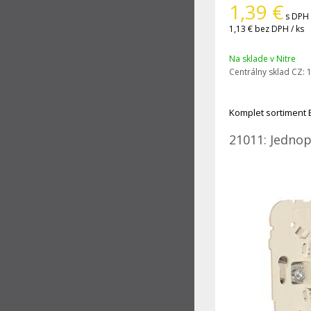
1,39
€
s DPH 
1,13 €
bez DPH / ks
Na sklade v Nitre
Centrálny sklad CZ:
1
Komplet sortiment 
21011: Jednop