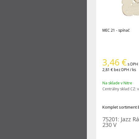
MEC 21 - spínač
3,46
€
s DPH 
2,81 €
bez DPH / ks
Na sklade v Nitre
Centrálny sklad CZ:
v
Komplet sortiment 
75201: Jazz R
230 V