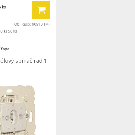
/ ks
Obj. čislo:
90910 TMF
0 až 50 ks
Efapel
ólový spínač rad.1