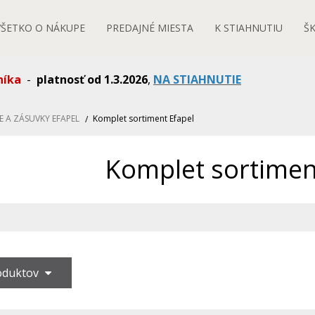
VŠETKO O NÁKUPE
PREDAJNÉ MIESTA
K STIAHNUTIU
Š
níka
-
platnosť od 1.3.2026
,
NA STIAHNUTIE
E A ZÁSUVKY EFAPEL
Komplet sortiment Efapel
Komplet sortimen
roduktov