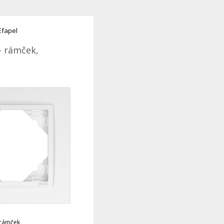
Efapel
- rámček,
 rámček