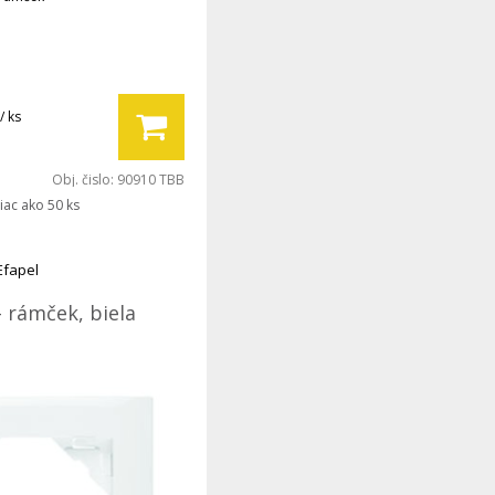
/ ks
Obj. čislo:
90910 TBB
iac ako 50 ks
Efapel
- rámček, biela