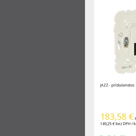
JAZZ - príslušenstvo
183,58
€
149,25 €
bez DPH / k