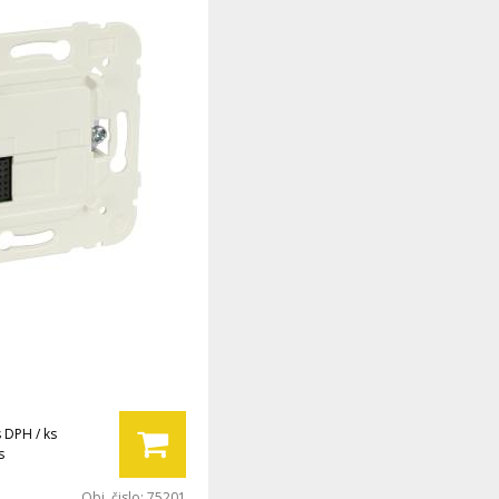
s DPH / ks
s
Obj. čislo:
75201