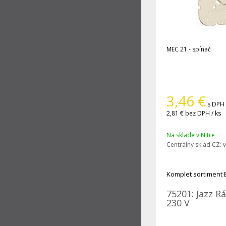
MEC 21 - spínač
3,46
€
s DPH 
2,81 €
bez DPH / ks
Na sklade v Nitre
Centrálny sklad CZ:
v
Komplet sortiment 
75201: Jazz R
230 V