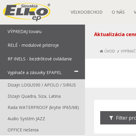
VEĽKOOBCHOD
O NÁS
VÝPREDAJ tovaru
Aktualizácia cen
RELÉ - modulové prístroje
ÚVOD
VYPÍNAČ
RF iNELS - bezdrôtové ovládanie
Vypínače a zásuvky EFAPEL
Dizajn LOGUS90 / APOLO / SIRIUS
Dizajn Quadra, Siza, Latina
Rada WATERPROOF (krytie IP65/68)
Filter p
Audio Systém JAZZ
OFFICE riešenia