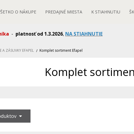
VŠETKO O NÁKUPE
PREDAJNÉ MIESTA
K STIAHNUTIU
Š
níka
-
platnosť od 1.3.2026
,
NA STIAHNUTIE
E A ZÁSUVKY EFAPEL
Komplet sortiment Efapel
Komplet sortimen
roduktov