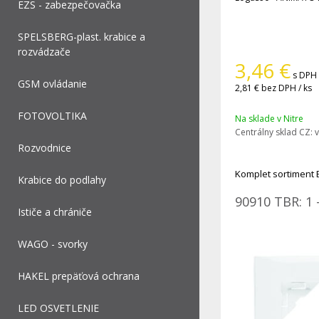
EZS - zabezpečovačka
SPELSBERG-plast. krabice a
rozvádzače
3,46
€
s DPH 
GSM ovládanie
2,81 €
bez DPH / ks
FOTOVOLTIKA
Na sklade v Nitre
Centrálny sklad CZ:
v
Rozvodnice
Komplet sortiment 
Krabice do podlahy
90910 TBR: 1 
Ističe a chrániče
WAGO - svorky
HAKEL prepäťová ochrana
LED OSVETLENIE