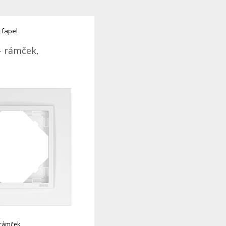
Efapel
- rámček,
 rámček