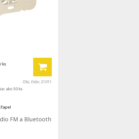
/ ks
Obj. čislo:
21011
iac ako 50 ks
Efapel
ádio FM a Bluetooth