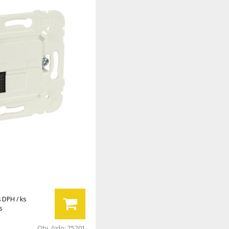
s DPH / ks
s
Obj. čislo:
75201