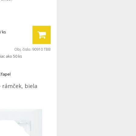
/ ks
Obj. čislo:
90910 TBB
iac ako 50 ks
Efapel
- rámček, biela