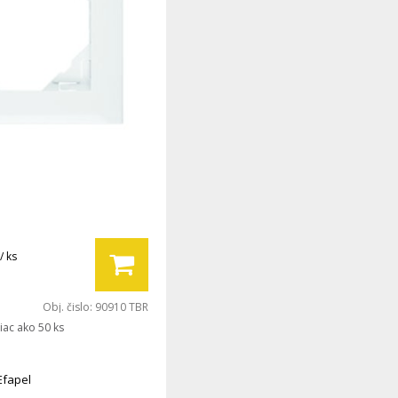
/ ks
Obj. čislo:
90910 TBR
iac ako 50 ks
Efapel