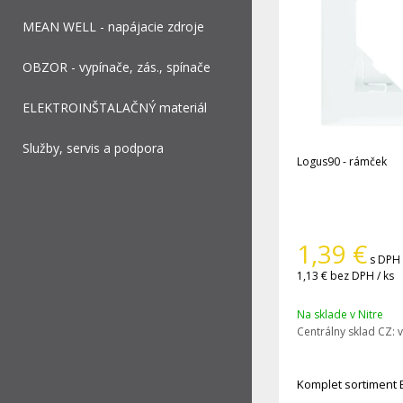
MEAN WELL - napájacie zdroje
OBZOR - vypínače, zás., spínače
ELEKTROINŠTALAČNÝ materiál
Služby, servis a podpora
Logus90 - rámček
1,39
€
s DPH 
1,13 €
bez DPH / ks
Na sklade v Nitre
Centrálny sklad CZ:
v
Komplet sortiment 