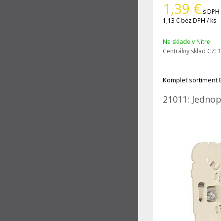
1,39
€
s DPH 
1,13 €
bez DPH / ks
Na sklade v Nitre
Centrálny sklad CZ:
1
Komplet sortiment 
21011: Jednop