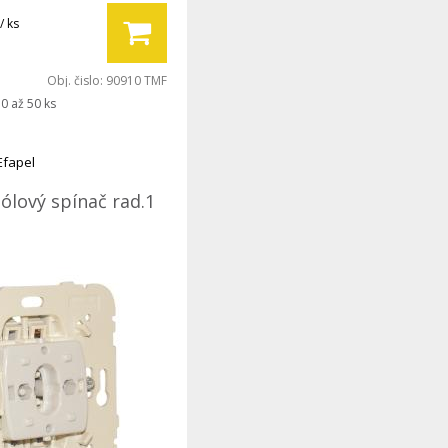
/ ks
Obj. čislo:
90910 TMF
0 až 50 ks
Efapel
ólový spínač rad.1