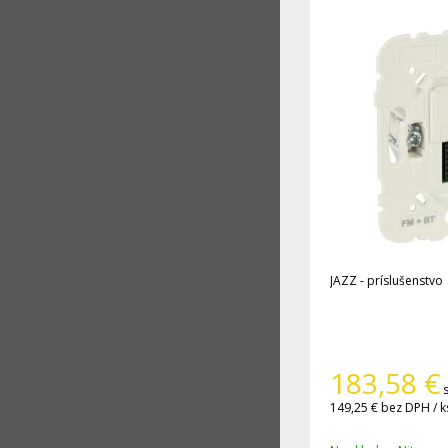
JAZZ - príslušenstvo
183,58
€
149,25 €
bez DPH / k