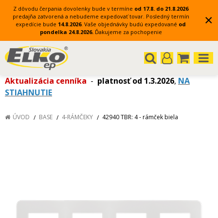
Z dôvodu čerpania dovolenky bude v termíne
od 17.8. do 21.8.2026
×
predajňa zatvorená a nebudeme expedovať tovar.
Posledný termín
expedície bude
14.8.2026
.
Vaše objednávky budú expedované
od
pondelka 24.8.2026.
Ďakujeme za pochopenie
Aktualizácia cenníka
-
platnosť od 1.3.2026
,
NA
STIAHNUTIE
ÚVOD
BASE
4-RÁMČEKY
42940 TBR: 4 - rámček biela