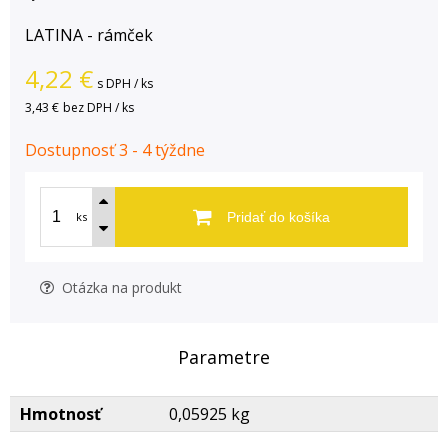
LATINA - rámček
4,22
€
s DPH / ks
3,43 €
bez DPH / ks
Dostupnosť 3 - 4 týždne
ks
Pridať do košíka
Otázka na produkt
Parametre
Hmotnosť
0,05925 kg