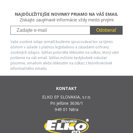
NAJDÔLEŽITEJŠIE NOVINKY PRIAMO NA VÁŠ EMAIL
Získajte zaujímavé informácie vždy medzi prvými
Odoberať
Vaše osobné údaje (email) budeme spracovávať len za týmto
účelom v súlade s platnou legislatívou a zásadami ochrany
osobných údajov. Súhlas potvrdíte kliknutím na odkaz, ktorý vám
pošleme na váš email. Súhlas môžete kedykoľvek odvolať
písomne, emailom alebo kliknutím na odkaz z ktoréhokoľvek
informačného emailu.
KONTAKT
ELKO EP SLOVAKIA, s.r.o.
Pri Jelšine 3636/1
949 01 Nitra