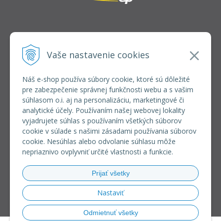
INFOLINKA
elkoep@elkoep.sk
Vaše nastavenie cookies
+421 37 6586 731
+421 907 982 328
Náš e-shop používa súbory cookie, ktoré sú dôležité
pre zabezpečenie správnej funkčnosti webu a s vašim
VŠETKO O NÁKUPE
súhlasom o.i. aj na personalizáciu, marketingové či
REGISTRÁCIA VEĽKOOBCHOD
analytické účely. Používaním našej webovej lokality
Formulár na odsúpenie od zmluvy
vyjadrujete súhlas s používaním všetkých súborov
Doprava a platba
cookie v súlade s našimi zásadami používania súborov
Všeobecné obchodné podmienky
cookie. Nesúhlas alebo odvolanie súhlasu môže
Reklamačný poriadok
nepriaznivo ovplyvniť určité vlastnosti a funkcie.
Ochrana osobných údajov
Používanie súborov cookies
Prijať všetky
Riešenie sporov online (RSO)
Nastaviť
Odmietnuť všetky