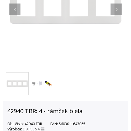
42940 TBR: 4 - rámček biela
Obj. čislo:
42940 TBR
EAN:
5603011643065
Výrobca:
EFAPEL S.A