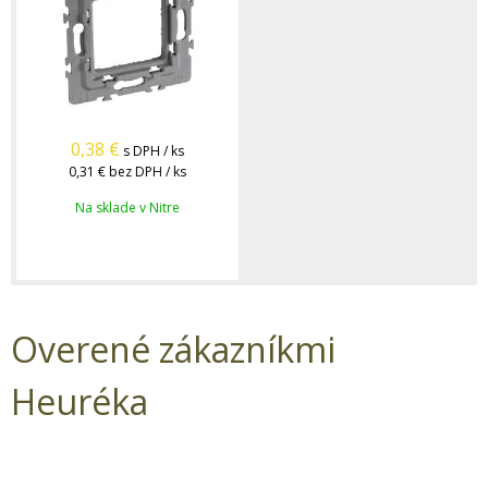
0,38
€
s DPH / ks
0,31 €
bez DPH / ks
Na sklade v Nitre
Overené zákazníkmi
Heuréka