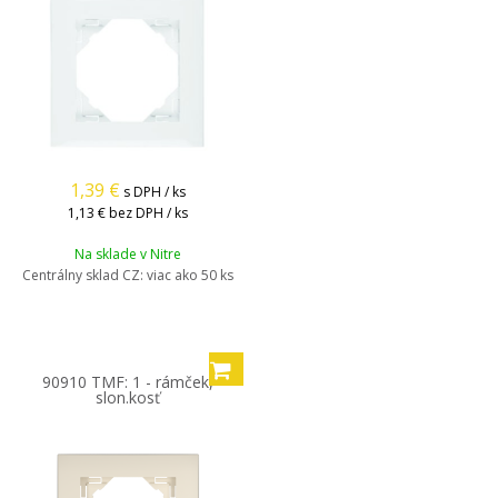
1,39
€
s DPH / ks
1,13 €
bez DPH / ks
Na sklade v Nitre
Centrálny sklad CZ:
viac ako 50 ks
90910 TMF: 1 - rámček,
slon.kosť