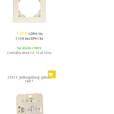
1,39
€
s DPH / ks
1,13 €
bez DPH / ks
Na sklade v Nitre
Centrálny sklad CZ:
10 až 50 ks
21011: Jednopólový spínač
rad.1