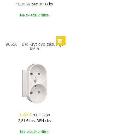
100,58 €
bez DPH / ks
Na sklade v Nitre
90656 TBR: Kryt dvojzásuvky,
biela
3,46
€
s DPH / ks
2,81 €
bez DPH / ks
Na sklade v Nitre