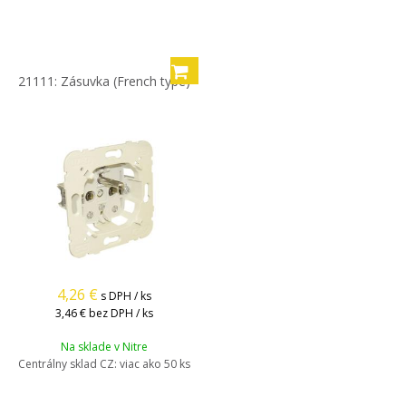
21111: Zásuvka (French type)
4,26
€
s DPH / ks
3,46 €
bez DPH / ks
Na sklade v Nitre
Centrálny sklad CZ:
viac ako 50 ks