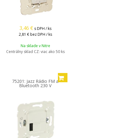
3,46
€
s DPH / ks
2,81 €
bez DPH / ks
Na sklade v Nitre
Centrálny sklad CZ:
viac ako 50 ks
75201: Jazz Rádio FM a
Bluetooth 230 V