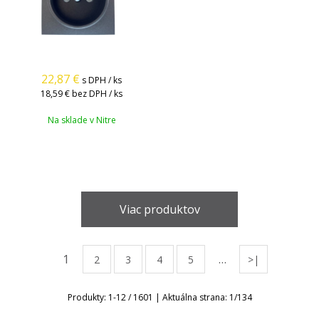
22,87
€
s DPH / ks
18,59 €
bez DPH / ks
Na sklade v Nitre
Viac produktov
1
…
2
3
4
5
>|
Produkty:
1
-
12
/
1601
| Aktuálna strana:
1
/
134