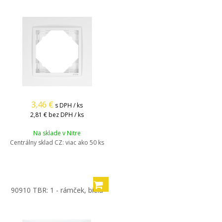
3,46
€
s DPH / ks
2,81 €
bez DPH / ks
Na sklade v Nitre
Centrálny sklad CZ:
viac ako 50 ks
90910 TBR: 1 - rámček, biela