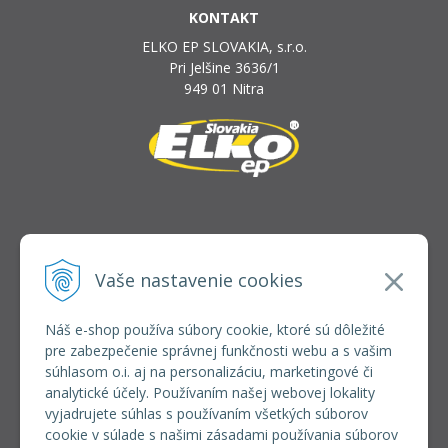
KONTAKT
ELKO EP SLOVAKIA, s.r.o.
Pri Jelšine 3636/1
949 01 Nitra
INFOLINKA
elkoep@elkoep.sk
Vaše nastavenie cookies
+421 37 6586 731
+421 907 982 328
Náš e-shop používa súbory cookie, ktoré sú dôležité
pre zabezpečenie správnej funkčnosti webu a s vašim
VŠETKO O NÁKUPE
súhlasom o.i. aj na personalizáciu, marketingové či
REGISTRÁCIA VEĽKOOBCHOD
analytické účely. Používaním našej webovej lokality
Formulár na odsúpenie od zmluvy
vyjadrujete súhlas s používaním všetkých súborov
Doprava a platba
cookie v súlade s našimi zásadami používania súborov