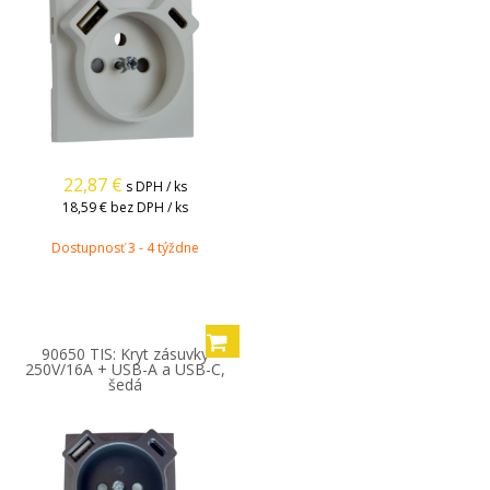
22,87
€
s DPH / ks
18,59 €
bez DPH / ks
Dostupnosť 3 - 4 týždne
90650 TIS: Kryt zásuvky
250V/16A + USB-A a USB-C,
šedá