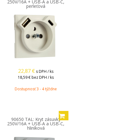
250V/16A + USB-A a USB-C,
perleťová
22,87
€
s DPH / ks
18,59 €
bez DPH / ks
Dostupnosť 3 - 4 týždne
90650 TAL: Kryt zásuvky
250V/16A + USB-A a USB-C,
hliníková