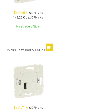
183,58
€
s DPH / ks
149,25 €
bez DPH / ks
Na sklade v Nitre
75200: Jazz Rádio FM 230 V
123,71
€
s DPH / ks