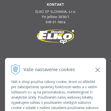
KONTAKT
ELKO EP SLOVAKIA, s.r.o.
Pri Jelšine 3636/1
949 01 Nitra
INFOLINKA
elkoep@elkoep.sk
Vaše nastavenie cookies
+421 37 6586 731
+421 907 982 328
Náš e-shop používa súbory cookie, ktoré sú dôležité
pre zabezpečenie správnej funkčnosti webu a s vašim
VŠETKO O NÁKUPE
súhlasom o.i. aj na personalizáciu, marketingové či
REGISTRÁCIA VEĽKOOBCHOD
analytické účely. Používaním našej webovej lokality
Formulár na odsúpenie od zmluvy
vyjadrujete súhlas s používaním všetkých súborov
Doprava a platba
cookie v súlade s našimi zásadami používania súborov