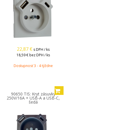
22,87
€
s DPH / ks
18,59 €
bez DPH / ks
Dostupnosť 3 - 4 týždne
90650 TIS: Kryt zásuvky
250V/16A + USB-A a USB-C,
šedá