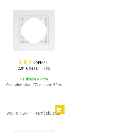
3,46
€
s DPH / ks
2,81 €
bez DPH / ks
Na sklade v Nitre
Centrálny sklad CZ:
viac ako 50 ks
90910 TBR: 1 - rámček, biela