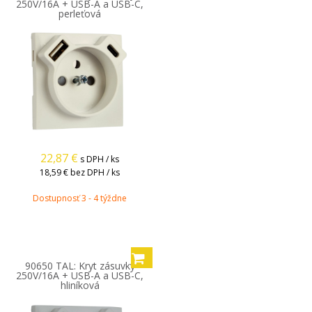
250V/16A + USB-A a USB-C,
perleťová
22,87
€
s DPH / ks
18,59 €
bez DPH / ks
Dostupnosť 3 - 4 týždne
90650 TAL: Kryt zásuvky
250V/16A + USB-A a USB-C,
hliníková