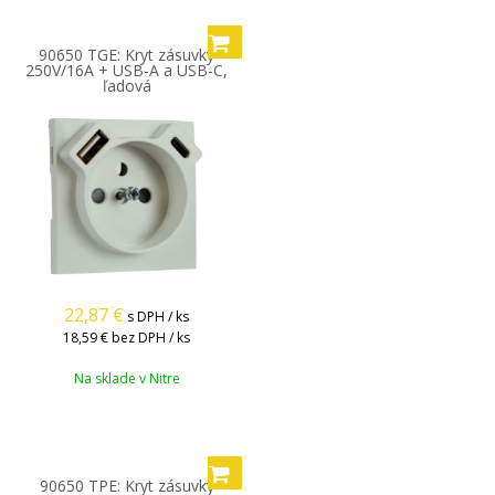
90650 TGE: Kryt zásuvky
250V/16A + USB-A a USB-C,
ľadová
22,87
€
s DPH / ks
18,59 €
bez DPH / ks
Na sklade v Nitre
90650 TPE: Kryt zásuvky