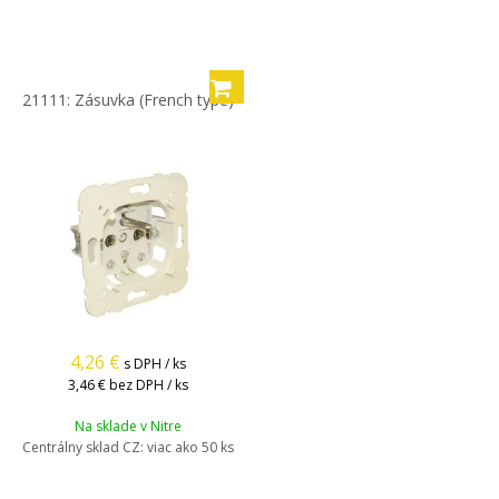
21111: Zásuvka (French type)
4,26
€
s DPH / ks
3,46 €
bez DPH / ks
Na sklade v Nitre
Centrálny sklad CZ:
viac ako 50 ks