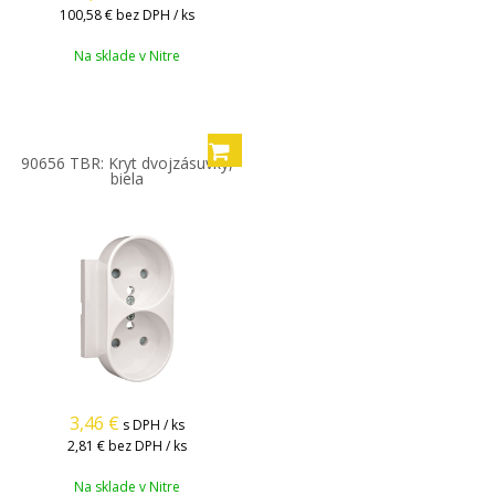
100,58 €
bez DPH / ks
Na sklade v Nitre
90656 TBR: Kryt dvojzásuvky,
biela
3,46
€
s DPH / ks
2,81 €
bez DPH / ks
Na sklade v Nitre