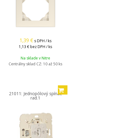
1,39
€
s DPH / ks
1,13 €
bez DPH / ks
Na sklade v Nitre
Centrálny sklad CZ:
10 až 50 ks
21011: Jednopólový spínač
rad.1