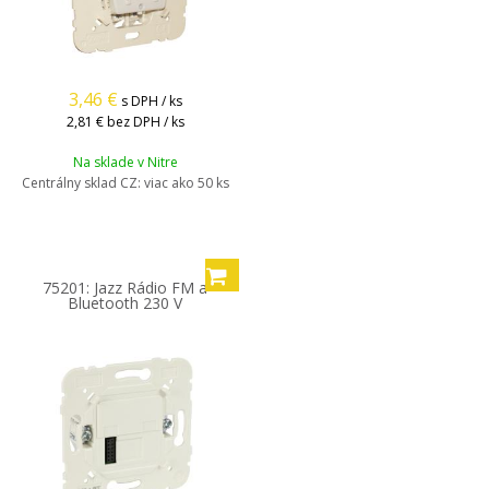
3,46
€
s DPH / ks
2,81 €
bez DPH / ks
Na sklade v Nitre
Centrálny sklad CZ:
viac ako 50 ks
75201: Jazz Rádio FM a
Bluetooth 230 V