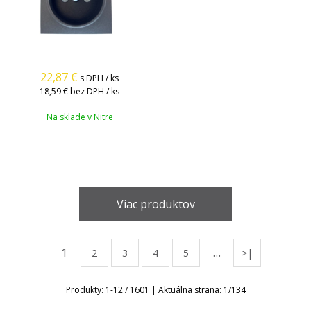
22,87
€
s DPH / ks
18,59 €
bez DPH / ks
Na sklade v Nitre
Viac produktov
1
…
2
3
4
5
>|
Produkty:
1
-
12
/
1601
| Aktuálna strana:
1
/
134