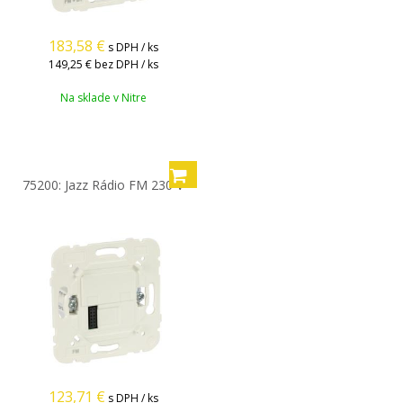
183,58
€
s DPH / ks
149,25 €
bez DPH / ks
Na sklade v Nitre
75200: Jazz Rádio FM 230 V
123,71
€
s DPH / ks