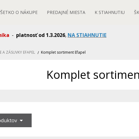
VŠETKO O NÁKUPE
PREDAJNÉ MIESTA
K STIAHNUTIU
Š
níka
-
platnosť od 1.3.2026
,
NA STIAHNUTIE
E A ZÁSUVKY EFAPEL
Komplet sortiment Efapel
Komplet sortimen
roduktov