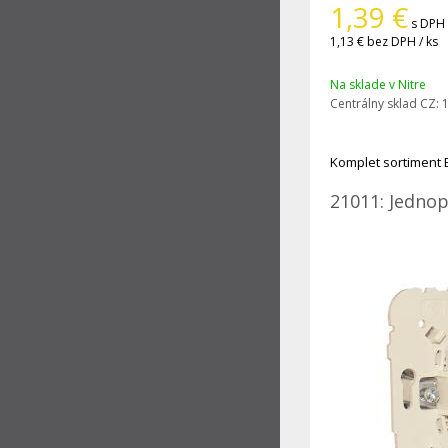
1,39
€
s DPH 
1,13 €
bez DPH / ks
Na sklade v Nitre
Centrálny sklad CZ:
1
Komplet sortiment 
21011: Jednop