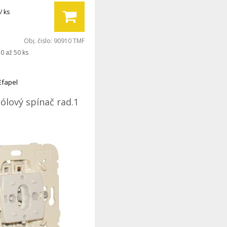
/ ks
Obj. čislo:
90910 TMF
0 až 50 ks
Efapel
ólový spínač rad.1