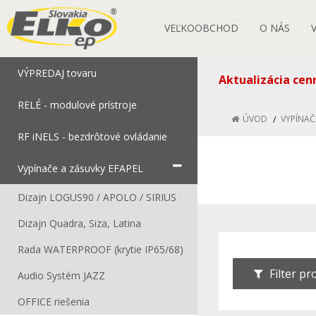
VEĽKOOBCHOD
O NÁS
VÝPREDAJ tovaru
Aktualizácia cen
RELÉ - modulové prístroje
ÚVOD
VYPÍNAČ
RF iNELS - bezdrôtové ovládanie
Vypínače a zásuvky EFAPEL
Dizajn LOGUS90 / APOLO / SIRIUS
Dizajn Quadra, Siza, Latina
Rada WATERPROOF (krytie IP65/68)
Filter p
Audio Systém JAZZ
OFFICE riešenia