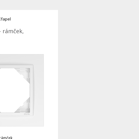
Efapel
- rámček,
 rámček