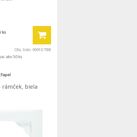
/ ks
Obj. čislo:
90910 TBB
iac ako 50 ks
Efapel
- rámček, biela