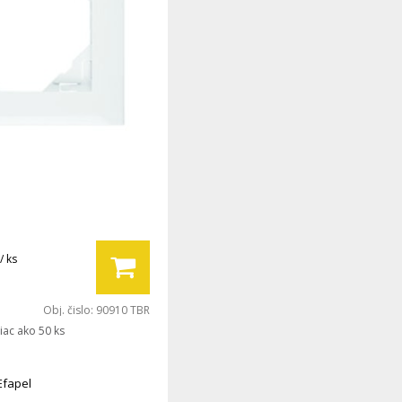
/ ks
Obj. čislo:
90910 TBR
iac ako 50 ks
Efapel