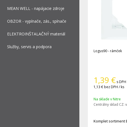
MEAN WELL - napájacie zdroje
OBZOR - vypínače, zás., spínače
ELEKTROINŠTALAČNÝ materiál
Služby, servis a podpora
Logus90 - rámček
1,39
€
s DPH 
1,13 €
bez DPH / ks
Na sklade v Nitre
Centrálny sklad CZ:
v
Komplet sortiment 