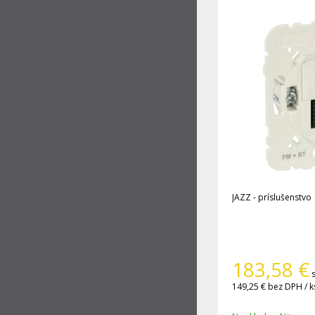
JAZZ - príslušenstvo
183,58
€
149,25 €
bez DPH / k