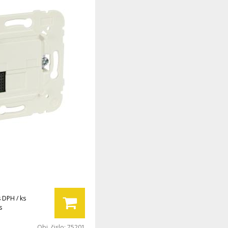
s DPH / ks
s
Obj. čislo:
75201