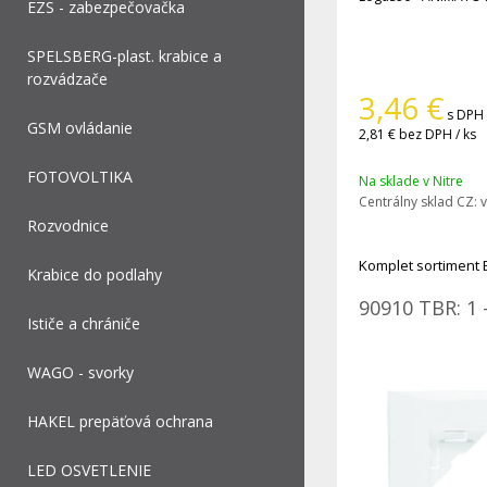
EZS - zabezpečovačka
SPELSBERG-plast. krabice a
rozvádzače
3,46
€
s DPH 
GSM ovládanie
2,81 €
bez DPH / ks
FOTOVOLTIKA
Na sklade v Nitre
Centrálny sklad CZ:
v
Rozvodnice
Komplet sortiment 
Krabice do podlahy
90910 TBR: 1 
Ističe a chrániče
WAGO - svorky
HAKEL prepäťová ochrana
LED OSVETLENIE