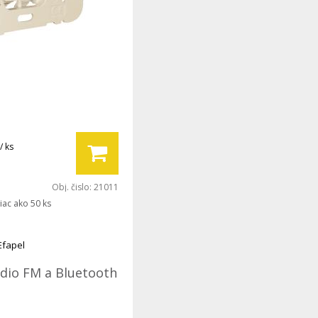
/ ks
Obj. čislo:
21011
iac ako 50 ks
Efapel
ádio FM a Bluetooth