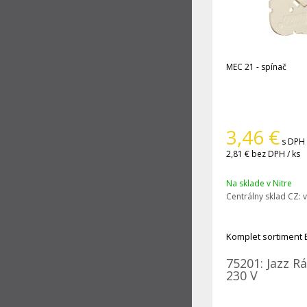
MEC 21 - spínač
3,46
€
s DPH 
2,81 €
bez DPH / ks
Na sklade v Nitre
Centrálny sklad CZ:
v
Komplet sortiment 
75201: Jazz R
230 V