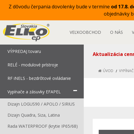
Z dôvodu čerpania dovolenky bude v termíne
od 17.8. d
objednávky 
VEĽKOOBCHOD
O NÁS
VÝPREDAJ tovaru
Aktualizácia cen
RELÉ - modulové prístroje
ÚVOD
VYPÍNAČ
RF iNELS - bezdrôtové ovládanie
Vypínače a zásuvky EFAPEL
Dizajn LOGUS90 / APOLO / SIRIUS
Dizajn Quadra, Siza, Latina
Rada WATERPROOF (krytie IP65/68)