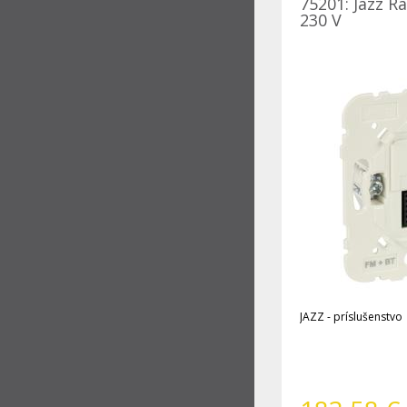
75201: Jazz R
230 V
JAZZ - príslušenstvo