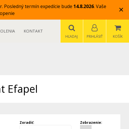
r.
Posledný termín expedície bude
14.8.2026
.
Vaše
×
openie
KOLENIA
KONTAKT
HĽADAJ
PRIHLÁSIŤ
KOŠÍK
t Efapel
Zoradiť:
Zobrazenie: