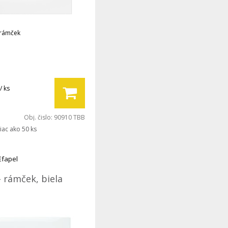
 rámček
/ ks
Obj. čislo:
90910 TBB
iac ako 50 ks
Efapel
- rámček, biela