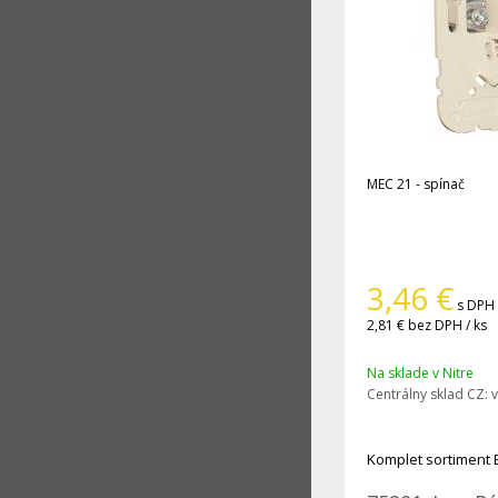
MEC 21 - spínač
3,46
€
s DPH 
2,81 €
bez DPH / ks
Na sklade v Nitre
Centrálny sklad CZ:
v
Komplet sortiment 