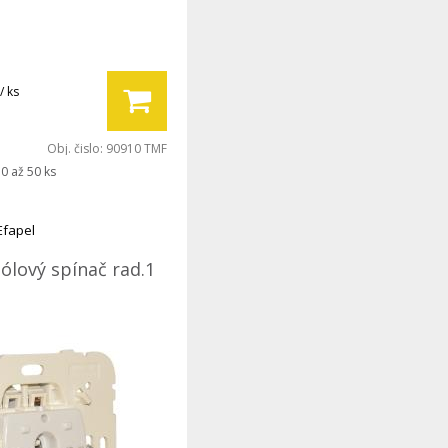
/ ks
Obj. čislo:
90910 TMF
0 až 50 ks
Efapel
ólový spínač rad.1