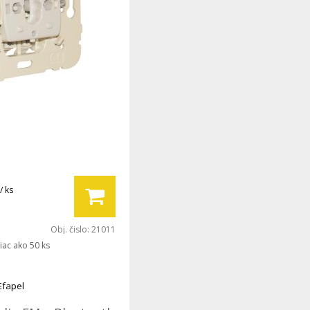
/ ks
Obj. čislo:
21011
iac ako 50 ks
Efapel