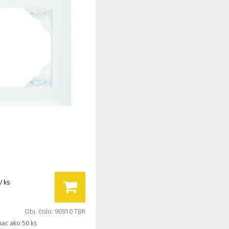
/ ks
Obj. čislo:
90910 TBR
iac ako 50 ks