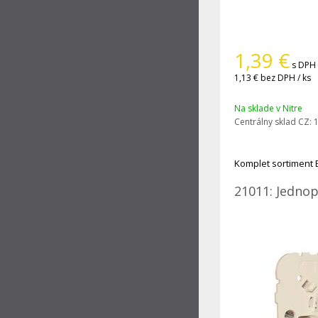
1,39
€
s DPH 
1,13 €
bez DPH / ks
Na sklade v Nitre
Centrálny sklad CZ:
1
Komplet sortiment 
21011: Jednop