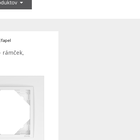
roduktov
Efapel
- rámček,