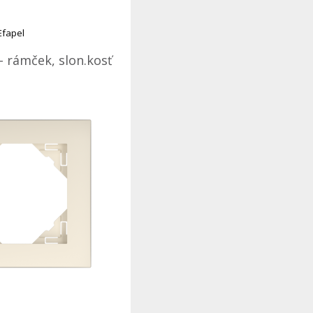
Efapel
- rámček, slon.kosť