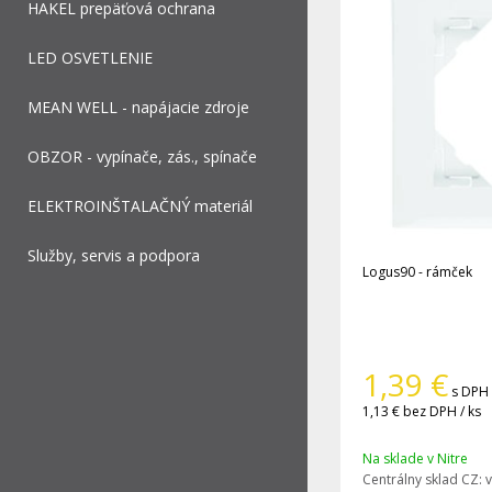
HAKEL prepäťová ochrana
LED OSVETLENIE
MEAN WELL - napájacie zdroje
OBZOR - vypínače, zás., spínače
ELEKTROINŠTALAČNÝ materiál
Služby, servis a podpora
Logus90 - rámček
1,39
€
s DPH 
1,13 €
bez DPH / ks
Na sklade v Nitre
Centrálny sklad CZ:
v