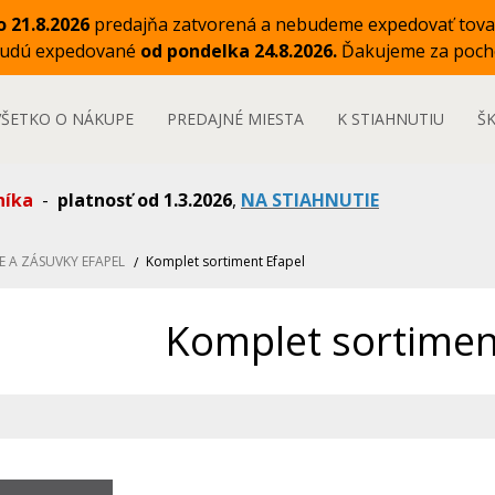
o 21.8.2026
predajňa zatvorená a nebudeme expedovať tova
budú expedované
od pondelka 24.8.2026.
Ďakujeme za poch
VŠETKO O NÁKUPE
PREDAJNÉ MIESTA
K STIAHNUTIU
Š
níka
-
platnosť od 1.3.2026
,
NA STIAHNUTIE
E A ZÁSUVKY EFAPEL
Komplet sortiment Efapel
Komplet sortimen