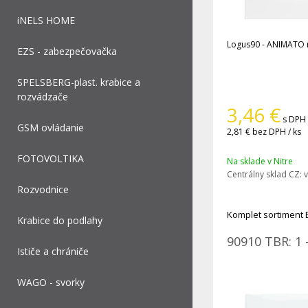
iNELS HOME
Logus90 - ANIMATO
EZS - zabezpečovačka
SPELSBERG-plast. krabice a
rozvádzače
3,46
€
s DPH 
GSM ovládanie
2,81 €
bez DPH / ks
FOTOVOLTIKA
Na sklade v Nitre
Centrálny sklad CZ:
v
Rozvodnice
Komplet sortiment 
Krabice do podlahy
90910 TBR: 1 
Ističe a chrániče
WAGO - svorky