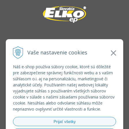
INFOLINKA
elkoep@elkoep.sk
Vaše nastavenie cookies
+421 37 6586 731
+421 907 982 328
Náš e-shop používa súbory cookie, ktoré sú dôležité
pre zabezpečenie správnej funkčnosti webu a s vašim
VŠETKO O NÁKUPE
súhlasom o.i. aj na personalizáciu, marketingové či
REGISTRÁCIA VEĽKOOBCHOD
analytické účely. Používaním našej webovej lokality
Formulár na odsúpenie od zmluvy
vyjadrujete súhlas s používaním všetkých súborov
Doprava a platba
cookie v súlade s našimi zásadami používania súborov
Všeobecné obchodné podmienky
cookie. Nesúhlas alebo odvolanie súhlasu môže
Reklamačný poriadok
nepriaznivo ovplyvniť určité vlastnosti a funkcie.
Ochrana osobných údajov
Používanie súborov cookies
Prijať všetky
Riešenie sporov online (RSO)