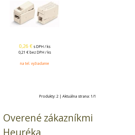
0,26
€
s DPH / ks
0,21 €
bez DPH / ks
na tel. vyžiadanie
Produkty:
2
| Aktuálna strana:
1
/
1
Overené zákazníkmi
Heuréka