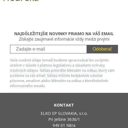
NAJDÔLEŽITEJŠIE NOVINKY PRIAMO NA VÁŠ EMAIL
Získajte zaujímavé informácie vždy medzi prvými
Odoberať
Vaše osobné údaje (email) budeme spracovávať len za týmto
účelom v súlade s platnou legislatívou a zásadami ochrany
osobných údajov. Súhlas potvrdíte kliknutím na odkaz, ktorý vám
pošleme na váš email. Súhlas môžete kedykoľvek odvolať
písomne, emailom alebo kliknutím na odkaz z ktoréhokoľvek
informačného emailu.
KONTAKT
ELKO EP SLOVAKIA, s.r.o.
Pri Jelšine 3636/1
949 01 Nitra