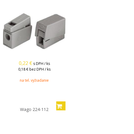
0,22
€
s DPH / ks
0,18 €
bez DPH / ks
na tel. vyžiadanie
Wago 224-112