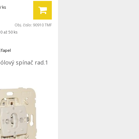
/ ks
Obj. čislo:
90910 TMF
0 až 50 ks
Efapel
ólový spínač rad.1