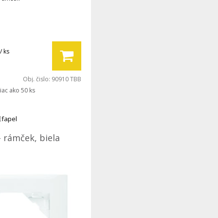
/ ks
Obj. čislo:
90910 TBB
iac ako 50 ks
Efapel
- rámček, biela