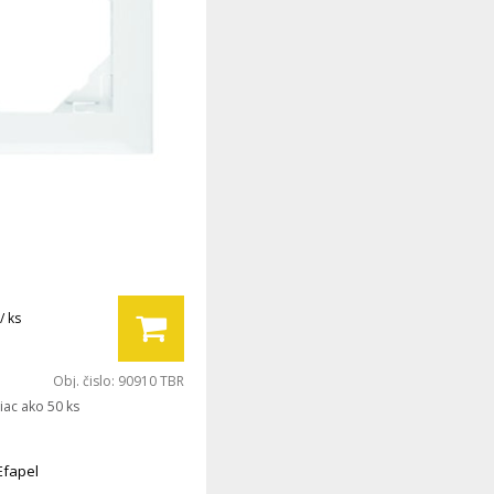
/ ks
Obj. čislo:
90910 TBR
iac ako 50 ks
Efapel