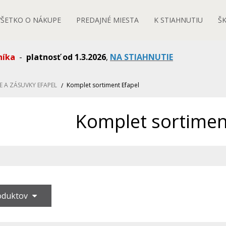
VŠETKO O NÁKUPE
PREDAJNÉ MIESTA
K STIAHNUTIU
Š
níka
-
platnosť od 1.3.2026
,
NA STIAHNUTIE
E A ZÁSUVKY EFAPEL
Komplet sortiment Efapel
Komplet sortimen
roduktov