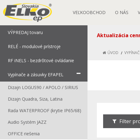
VEĽKOOBCHOD
O NÁS
VÝPREDAJ tovaru
Aktualizácia cen
RELÉ - modulové prístroje
ÚVOD
VYPÍNAČ
RF iNELS - bezdrôtové ovládanie
Vypínače a zásuvky EFAPEL
Dizajn LOGUS90 / APOLO / SIRIUS
Dizajn Quadra, Siza, Latina
Rada WATERPROOF (krytie IP65/68)
Filter p
Audio Systém JAZZ
OFFICE riešenia