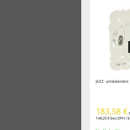
JAZZ - príslušenstvo
183,58
€
149,25 €
bez DPH / k