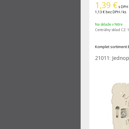
1,39
€
s DPH 
1,13 €
bez DPH / ks
Na sklade v Nitre
Centrálny sklad CZ:
1
Komplet sortiment 
21011: Jednop