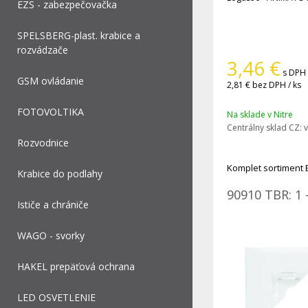
EZS - zabezpečovačka
SPELSBERG-plast. krabice a
rozvádzače
3,46
€
s DPH 
GSM ovládanie
2,81 €
bez DPH / ks
FOTOVOLTIKA
Na sklade v Nitre
Centrálny sklad CZ:
v
Rozvodnice
Komplet sortiment 
Krabice do podlahy
90910 TBR: 1 
Ističe a chrániče
WAGO - svorky
HAKEL prepäťová ochrana
LED OSVETLENIE