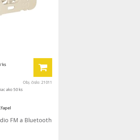
/ ks
Obj. čislo:
21011
iac ako 50 ks
Efapel
ádio FM a Bluetooth