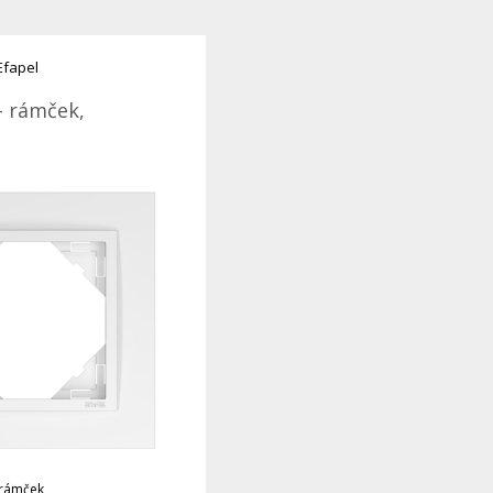
Efapel
- rámček,
 rámček