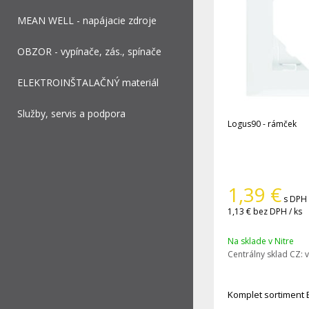
MEAN WELL - napájacie zdroje
OBZOR - vypínače, zás., spínače
ELEKTROINŠTALAČNÝ materiál
Služby, servis a podpora
Logus90 - rámček
1,39
€
s DPH 
1,13 €
bez DPH / ks
Na sklade v Nitre
Centrálny sklad CZ:
v
Komplet sortiment 