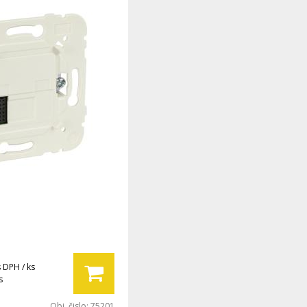
s DPH / ks
s
Obj. čislo:
75201