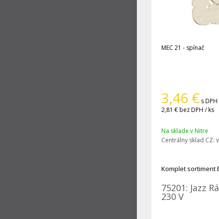
MEC 21 - spínač
3,46
€
s DPH 
2,81 €
bez DPH / ks
Na sklade v Nitre
Centrálny sklad CZ:
v
Komplet sortiment 
75201: Jazz R
230 V