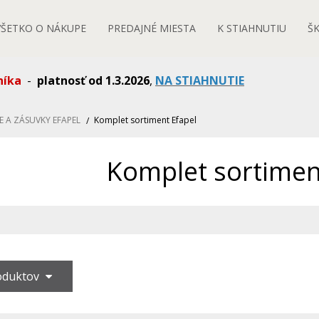
VŠETKO O NÁKUPE
PREDAJNÉ MIESTA
K STIAHNUTIU
Š
níka
-
platnosť od 1.3.2026
,
NA STIAHNUTIE
E A ZÁSUVKY EFAPEL
Komplet sortiment Efapel
Komplet sortimen
roduktov