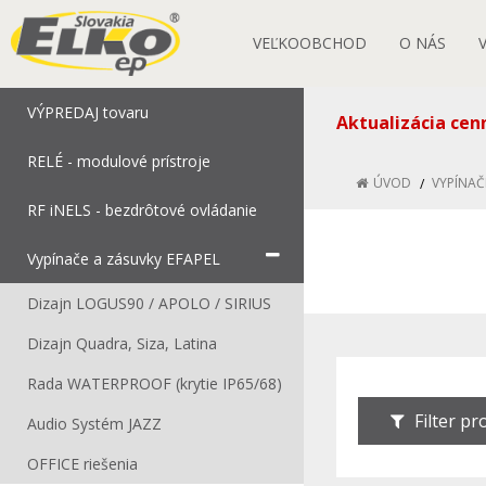
VEĽKOOBCHOD
O NÁS
VÝPREDAJ tovaru
Aktualizácia cen
RELÉ - modulové prístroje
ÚVOD
VYPÍNAČ
RF iNELS - bezdrôtové ovládanie
Vypínače a zásuvky EFAPEL
Dizajn LOGUS90 / APOLO / SIRIUS
Dizajn Quadra, Siza, Latina
Rada WATERPROOF (krytie IP65/68)
Filter p
Audio Systém JAZZ
OFFICE riešenia