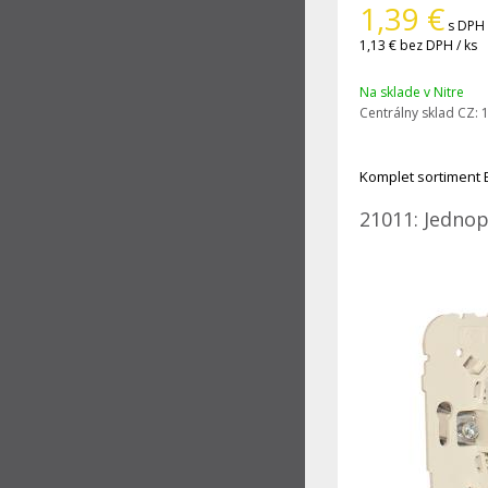
1,39
€
s DPH 
1,13 €
bez DPH / ks
Na sklade v Nitre
Centrálny sklad CZ:
1
Komplet sortiment 
21011: Jednop