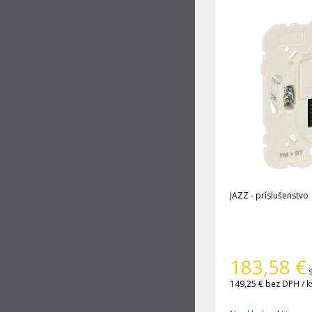
JAZZ - príslušenstvo
183,58
€
149,25 €
bez DPH / k