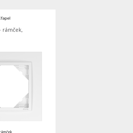
Efapel
- rámček,
 rámček