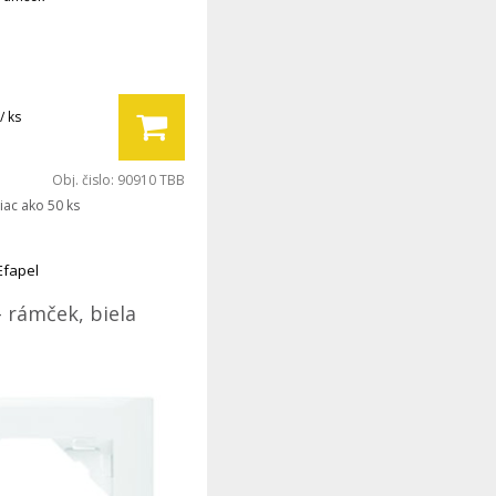
/ ks
Obj. čislo:
90910 TBB
iac ako 50 ks
Efapel
- rámček, biela