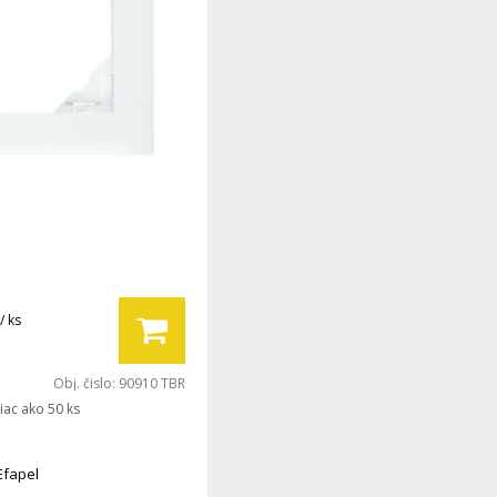
/ ks
Obj. čislo:
90910 TBR
iac ako 50 ks
Efapel