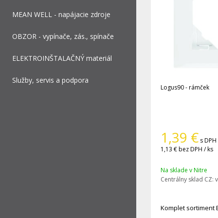
MEAN WELL - napájacie zdroje
OBZOR - vypínače, zás., spínače
ELEKTROINŠTALAČNÝ materiál
Služby, servis a podpora
Logus90 - rámček
1,39
€
s DPH 
1,13 €
bez DPH / ks
Na sklade v Nitre
Centrálny sklad CZ:
v
Komplet sortiment 