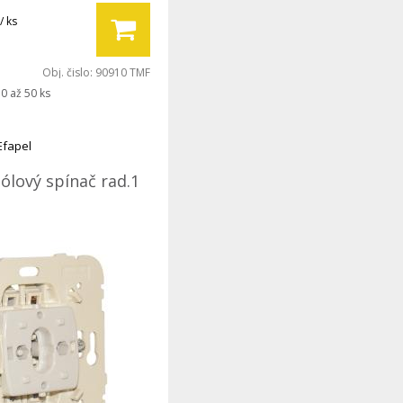
/ ks
Obj. čislo:
90910 TMF
0 až 50 ks
Efapel
ólový spínač rad.1