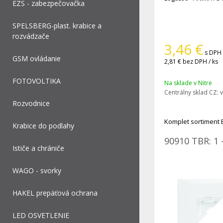
EZS - zabezpečovačka
SPELSBERG-plast. krabice a
rozvádzače
3,46
€
s DPH 
GSM ovládanie
2,81 €
bez DPH / ks
FOTOVOLTIKA
Na sklade v Nitre
Centrálny sklad CZ:
v
Rozvodnice
Komplet sortiment 
Krabice do podlahy
90910 TBR: 1 
Ističe a chrániče
WAGO - svorky
HAKEL prepäťová ochrana
LED OSVETLENIE