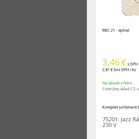
MEC 21 - spínač
3,46
€
s DPH 
2,81 €
bez DPH / ks
Na sklade v Nitre
Centrálny sklad CZ:
v
Komplet sortiment 
75201: Jazz R
230 V