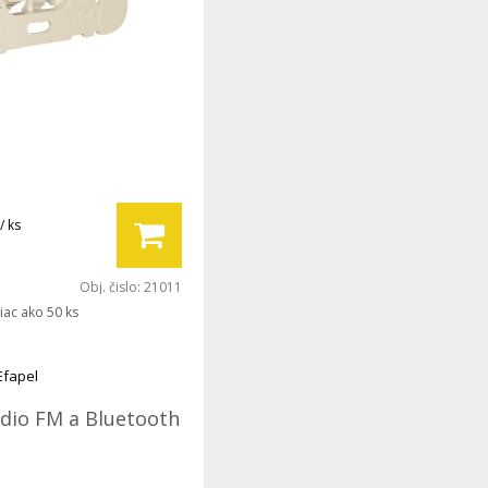
/ ks
Obj. čislo:
21011
iac ako 50 ks
Efapel
ádio FM a Bluetooth