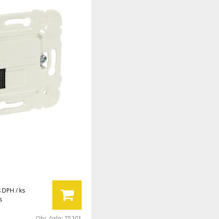
s DPH / ks
s
Obj. čislo:
75201