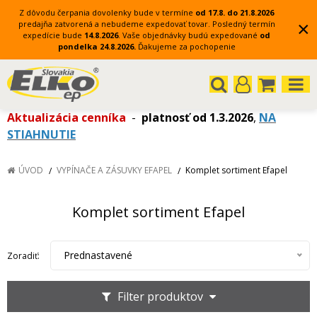
Z dôvodu čerpania dovolenky bude v termíne
od 17.8. do 21.8.2026
×
predajňa zatvorená a nebudeme expedovať tovar.
Posledný termín
expedície bude
14.8.2026
.
Vaše objednávky budú expedované
od
pondelka 24.8.2026.
Ďakujeme za pochopenie
Aktualizácia cenníka
-
platnosť od 1.3.2026
,
NA
STIAHNUTIE
ÚVOD
VYPÍNAČE A ZÁSUVKY EFAPEL
Komplet sortiment Efapel
Komplet sortiment Efapel
Prednastavené
Zoradiť:
Filter produktov