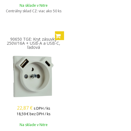
Na sklade v Nitre
Centrálny sklad CZ:
viac ako 50 ks
90650 TGE: Kryt zásuvky
250V/16A + USB-A a USB-C,
ľadová
22,87
€
s DPH / ks
18,59 €
bez DPH / ks
Na sklade v Nitre