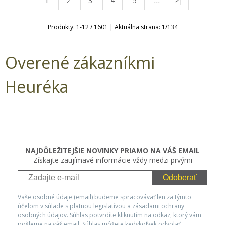
1
…
2
3
4
5
>|
Produkty:
1
-
12
/
1601
| Aktuálna strana:
1
/
134
Overené zákazníkmi
Heuréka
NAJDÔLEŽITEJŠIE NOVINKY PRIAMO NA VÁŠ EMAIL
Získajte zaujímavé informácie vždy medzi prvými
Odoberať
Vaše osobné údaje (email) budeme spracovávať len za týmto
účelom v súlade s platnou legislatívou a zásadami ochrany
osobných údajov. Súhlas potvrdíte kliknutím na odkaz, ktorý vám
pošleme na váš email. Súhlas môžete kedykoľvek odvolať