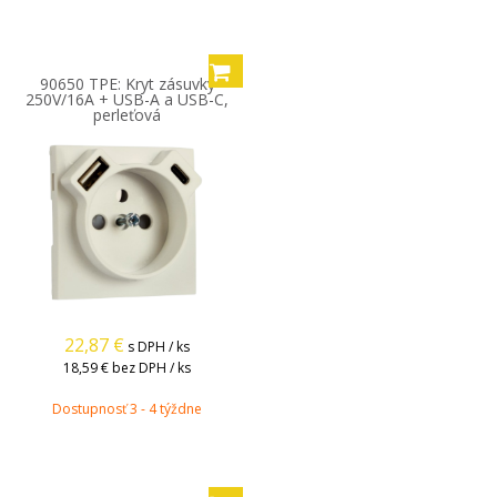
90650 TPE: Kryt zásuvky
250V/16A + USB-A a USB-C,
perleťová
22,87
€
s DPH / ks
18,59 €
bez DPH / ks
Dostupnosť 3 - 4 týždne