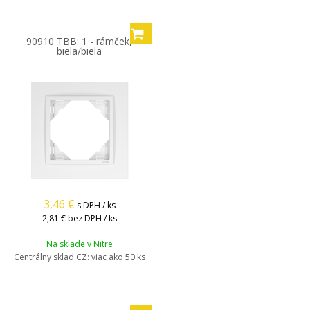
90910 TBB: 1 - rámček,
biela/biela
3,46
€
s DPH / ks
2,81 €
bez DPH / ks
Na sklade v Nitre
Centrálny sklad CZ:
viac ako 50 ks