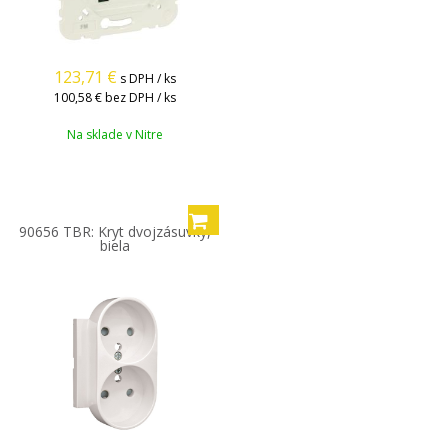
123,71
€
s DPH / ks
100,58 €
bez DPH / ks
Na sklade v Nitre
90656 TBR: Kryt dvojzásuvky,
biela