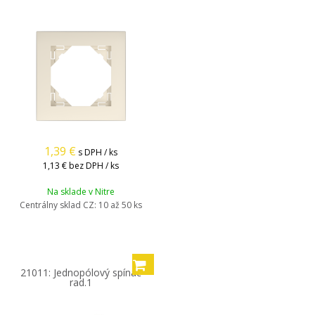
1,39
€
s DPH / ks
1,13 €
bez DPH / ks
Na sklade v Nitre
Centrálny sklad CZ:
10 až 50 ks
21011: Jednopólový spínač
rad.1