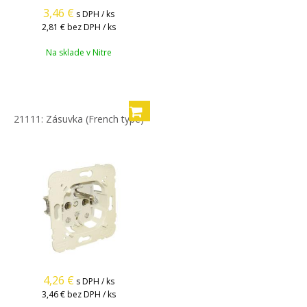
3,46
€
s DPH / ks
2,81 €
bez DPH / ks
Na sklade v Nitre
21111: Zásuvka (French type)
4,26
€
s DPH / ks
3,46 €
bez DPH / ks