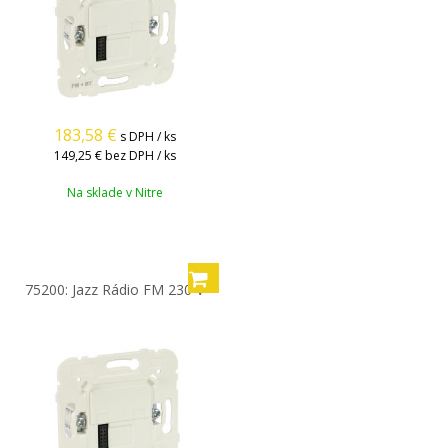
183,58
€
s DPH / ks
149,25 €
bez DPH / ks
Na sklade v Nitre
75200: Jazz Rádio FM 230 V