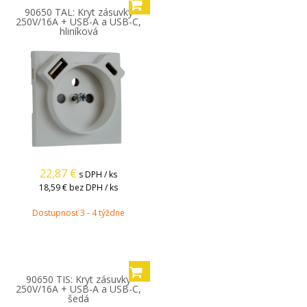
90650 TAL: Kryt zásuvky
250V/16A + USB-A a USB-C,
hliníková
22,87
€
s DPH / ks
18,59 €
bez DPH / ks
Dostupnosť 3 - 4 týždne
90650 TIS: Kryt zásuvky
250V/16A + USB-A a USB-C,
šedá