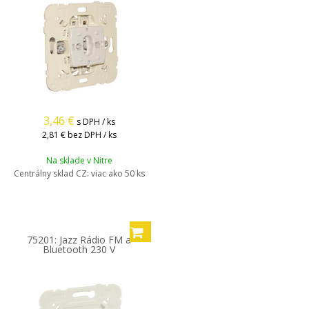
3,46
€
s DPH / ks
2,81 €
bez DPH / ks
Na sklade v Nitre
Centrálny sklad CZ:
viac ako 50 ks
75201: Jazz Rádio FM a
Bluetooth 230 V