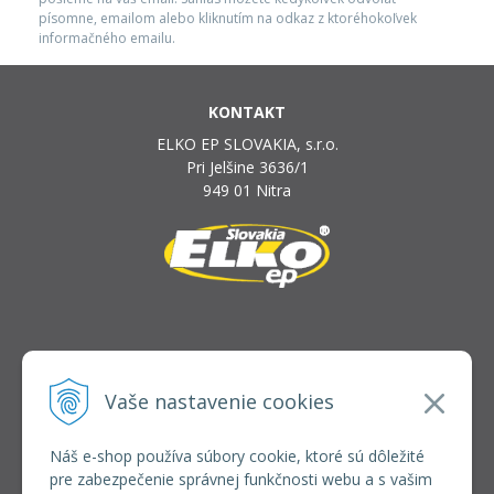
písomne, emailom alebo kliknutím na odkaz z ktoréhokoľvek
informačného emailu.
KONTAKT
ELKO EP SLOVAKIA, s.r.o.
Pri Jelšine 3636/1
949 01 Nitra
INFOLINKA
elkoep@elkoep.sk
Vaše nastavenie cookies
+421 37 6586 731
+421 907 982 328
Náš e-shop používa súbory cookie, ktoré sú dôležité
pre zabezpečenie správnej funkčnosti webu a s vašim
VŠETKO O NÁKUPE