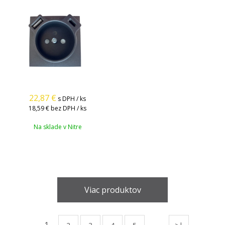
22,87
€
s DPH / ks
18,59 €
bez DPH / ks
Na sklade v Nitre
Viac produktov