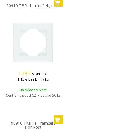
90910 TBR: 1 - rámček, biela
1,39
€
s DPH / ks
1,13 €
bez DPH / ks
Na sklade v Nitre
Centrálny sklad CZ:
viac ako 50 ks
90910 TMF: 1 - rámček,
slon.kosť