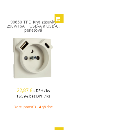
90650 TPE: Kryt zásuvky
250V/16A + USB-A a USB-C,
perleťová
22,87
€
s DPH / ks
18,59 €
bez DPH / ks
Dostupnosť 3 - 4 týždne