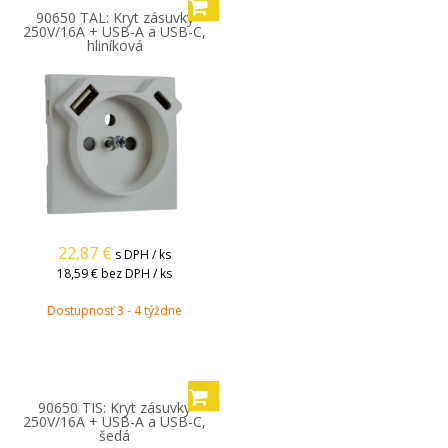
90650 TAL: Kryt zásuvky
250V/16A + USB-A a USB-C,
hliníková
22,87
€
s DPH / ks
18,59 €
bez DPH / ks
Dostupnosť 3 - 4 týždne
90650 TIS: Kryt zásuvky
250V/16A + USB-A a USB-C,
šedá