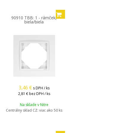
90910 TBB: 1 - rámček,
biela/biela
3,46
€
s DPH / ks
2,81 €
bez DPH / ks
Na sklade v Nitre
Centrálny sklad CZ:
viac ako 50 ks