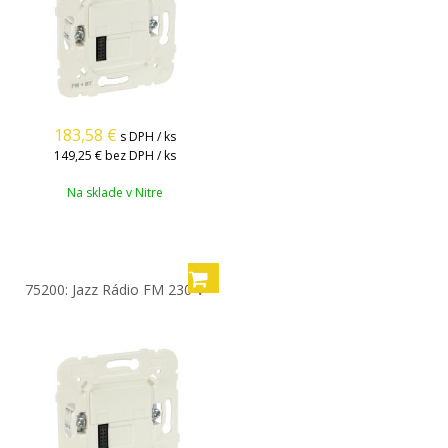
183,58
€
s DPH / ks
149,25 €
bez DPH / ks
Na sklade v Nitre
75200: Jazz Rádio FM 230 V