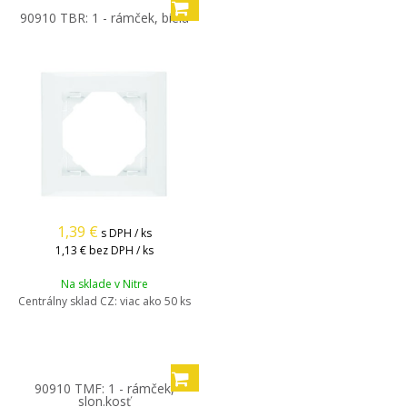
90910 TBR: 1 - rámček, biela
1,39
€
s DPH / ks
1,13 €
bez DPH / ks
Na sklade v Nitre
Centrálny sklad CZ:
viac ako 50 ks
90910 TMF: 1 - rámček,
slon.kosť