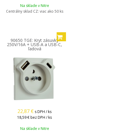
Na sklade v Nitre
Centrálny sklad CZ:
viac ako 50 ks
90650 TGE: Kryt zásuvky
250V/16A + USB-A a USB-C,
ľadová
22,87
€
s DPH / ks
18,59 €
bez DPH / ks
Na sklade v Nitre