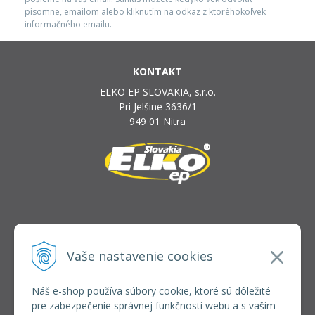
písomne, emailom alebo kliknutím na odkaz z ktoréhokoľvek
informačného emailu.
KONTAKT
ELKO EP SLOVAKIA, s.r.o.
Pri Jelšine 3636/1
949 01 Nitra
INFOLINKA
elkoep@elkoep.sk
Vaše nastavenie cookies
+421 37 6586 731
+421 907 982 328
Náš e-shop používa súbory cookie, ktoré sú dôležité
pre zabezpečenie správnej funkčnosti webu a s vašim
VŠETKO O NÁKUPE