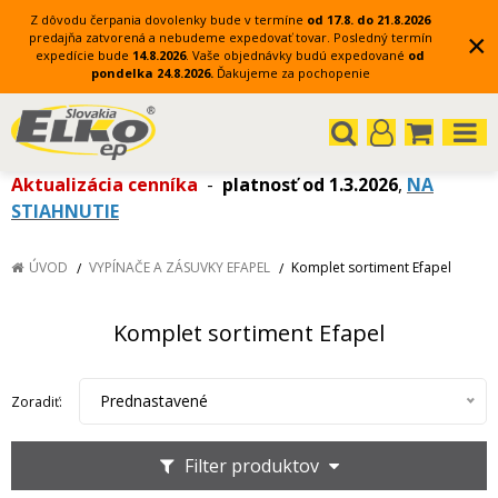
Z dôvodu čerpania dovolenky bude v termíne
od 17.8. do 21.8.2026
×
predajňa zatvorená a nebudeme expedovať tovar.
Posledný termín
expedície bude
14.8.2026
.
Vaše objednávky budú expedované
od
pondelka 24.8.2026.
Ďakujeme za pochopenie
Aktualizácia cenníka
-
platnosť od 1.3.2026
,
NA
STIAHNUTIE
ÚVOD
VYPÍNAČE A ZÁSUVKY EFAPEL
Komplet sortiment Efapel
Komplet sortiment Efapel
Prednastavené
Zoradiť:
Filter produktov