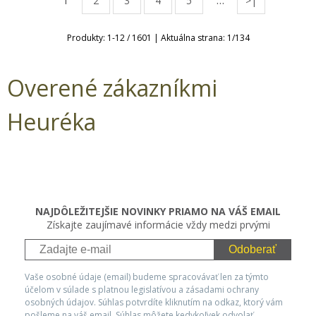
1
…
2
3
4
5
>|
Produkty:
1
-
12
/
1601
| Aktuálna strana:
1
/
134
Overené zákazníkmi
Heuréka
NAJDÔLEŽITEJŠIE NOVINKY PRIAMO NA VÁŠ EMAIL
Získajte zaujímavé informácie vždy medzi prvými
Odoberať
Vaše osobné údaje (email) budeme spracovávať len za týmto
účelom v súlade s platnou legislatívou a zásadami ochrany
osobných údajov. Súhlas potvrdíte kliknutím na odkaz, ktorý vám
pošleme na váš email. Súhlas môžete kedykoľvek odvolať