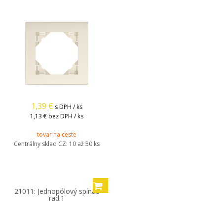
1,39
€
s DPH / ks
1,13 €
bez DPH / ks
tovar na ceste
Centrálny sklad CZ:
10 až 50 ks
21011: Jednopólový spínač
rad.1