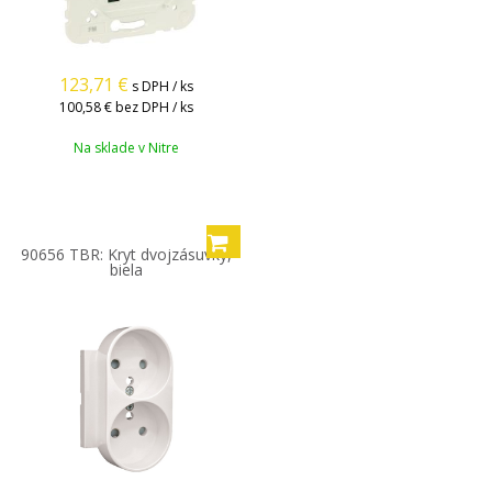
123,71
€
s DPH / ks
100,58 €
bez DPH / ks
Na sklade v Nitre
90656 TBR: Kryt dvojzásuvky,
biela