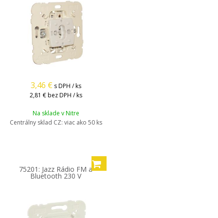
3,46
€
s DPH / ks
2,81 €
bez DPH / ks
Na sklade v Nitre
Centrálny sklad CZ:
viac ako 50 ks
75201: Jazz Rádio FM a
Bluetooth 230 V