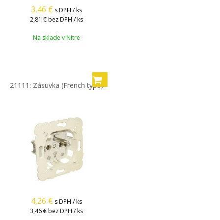
3,46
€
s DPH / ks
2,81 €
bez DPH / ks
Na sklade v Nitre
21111: Zásuvka (French type)
4,26
€
s DPH / ks
3,46 €
bez DPH / ks