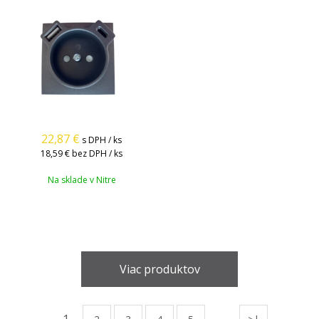
22,87
€
s DPH / ks
18,59 €
bez DPH / ks
Na sklade v Nitre
Viac produktov