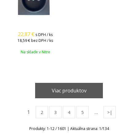
22,87
€
s DPH / ks
18,59 €
bez DPH / ks
Na sklade v Nitre
Viac produktov
1
…
2
3
4
5
>|
Produkty:
1
-
12
/
1601
| Aktuálna strana:
1
/
134