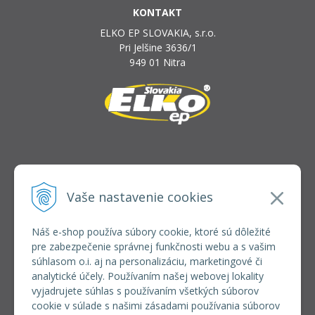
KONTAKT
ELKO EP SLOVAKIA, s.r.o.
Pri Jelšine 3636/1
949 01 Nitra
INFOLINKA
elkoep@elkoep.sk
Vaše nastavenie cookies
+421 37 6586 731
+421 907 982 328
Náš e-shop používa súbory cookie, ktoré sú dôležité
pre zabezpečenie správnej funkčnosti webu a s vašim
VŠETKO O NÁKUPE
súhlasom o.i. aj na personalizáciu, marketingové či
REGISTRÁCIA VEĽKOOBCHOD
analytické účely. Používaním našej webovej lokality
Formulár na odsúpenie od zmluvy
vyjadrujete súhlas s používaním všetkých súborov
Doprava a platba
cookie v súlade s našimi zásadami používania súborov