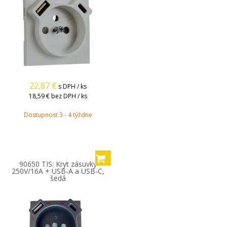
22,87
€
s DPH / ks
18,59 €
bez DPH / ks
Dostupnosť 3 - 4 týždne
90650 TIS: Kryt zásuvky
250V/16A + USB-A a USB-C,
šedá