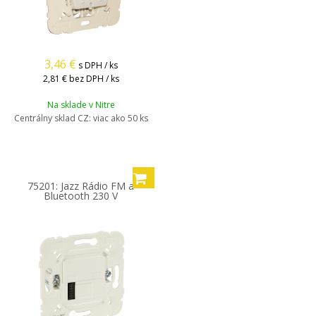
3,46
€
s DPH / ks
2,81 €
bez DPH / ks
Na sklade v Nitre
Centrálny sklad CZ:
viac ako 50 ks
75201: Jazz Rádio FM a
Bluetooth 230 V