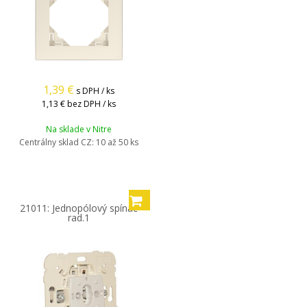
1,39
€
s DPH / ks
1,13 €
bez DPH / ks
Na sklade v Nitre
Centrálny sklad CZ:
10 až 50 ks
21011: Jednopólový spínač
rad.1