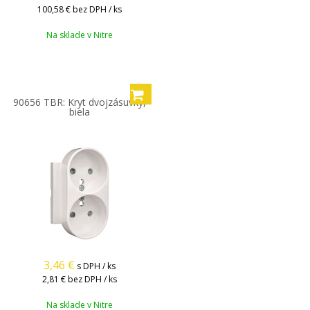
100,58 €
bez DPH / ks
Na sklade v Nitre
90656 TBR: Kryt dvojzásuvky,
biela
3,46
€
s DPH / ks
2,81 €
bez DPH / ks
Na sklade v Nitre