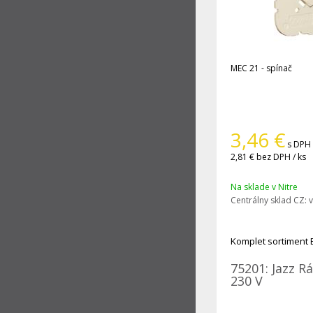
MEC 21 - spínač
3,46
€
s DPH 
2,81 €
bez DPH / ks
Na sklade v Nitre
Centrálny sklad CZ:
v
Komplet sortiment 
75201: Jazz R
230 V