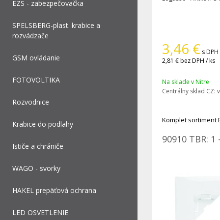
EZS - zabezpečovačka
SPELSBERG-plast. krabice a
rozvádzače
3,46
€
s DPH 
GSM ovládanie
2,81 €
bez DPH / ks
FOTOVOLTIKA
Na sklade v Nitre
Centrálny sklad CZ:
v
Rozvodnice
Komplet sortiment 
Krabice do podlahy
90910 TBR: 1 
Ističe a chrániče
WAGO - svorky
HAKEL prepäťová ochrana
LED OSVETLENIE