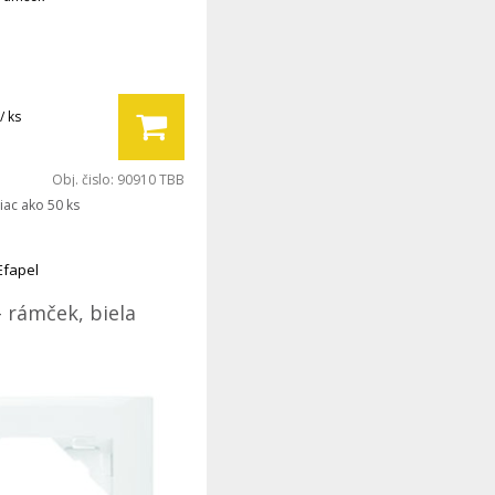
/ ks
Obj. čislo:
90910 TBB
iac ako 50 ks
Efapel
- rámček, biela