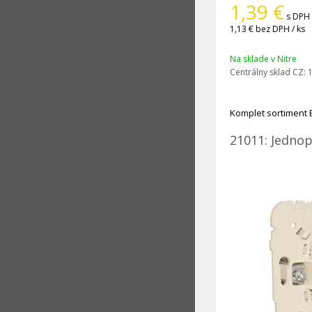
1,39
€
s DPH 
1,13 €
bez DPH / ks
Na sklade v Nitre
Centrálny sklad CZ:
1
Komplet sortiment 
21011: Jednop