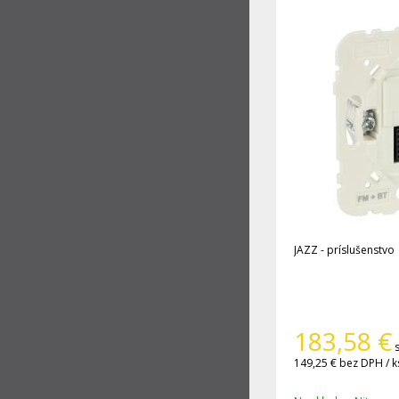
JAZZ - príslušenstvo
183,58
€
149,25 €
bez DPH / k