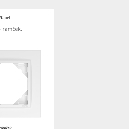
Efapel
- rámček,
 rámček