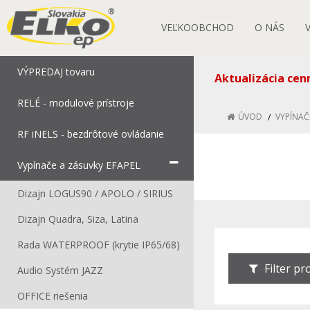
VEĽKOOBCHOD
O NÁS
VÝPREDAJ tovaru
Aktualizácia cen
RELÉ - modulové prístroje
ÚVOD
VYPÍNAČ
RF iNELS - bezdrôtové ovládanie
Vypínače a zásuvky EFAPEL
Dizajn LOGUS90 / APOLO / SIRIUS
Dizajn Quadra, Siza, Latina
Rada WATERPROOF (krytie IP65/68)
Filter p
Audio Systém JAZZ
OFFICE riešenia