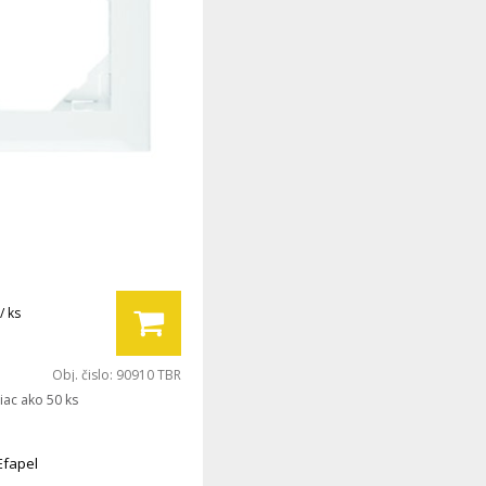
/ ks
Obj. čislo:
90910 TBR
iac ako 50 ks
Efapel