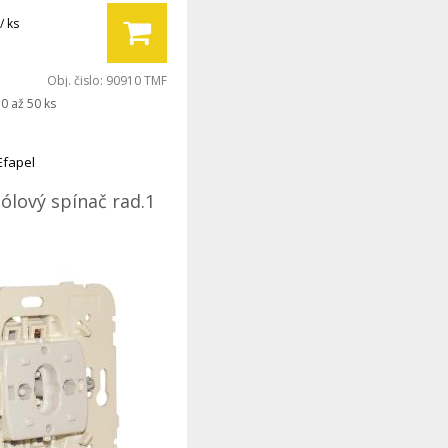
/ ks
Obj. čislo:
90910 TMF
0 až 50 ks
Efapel
ólový spínač rad.1