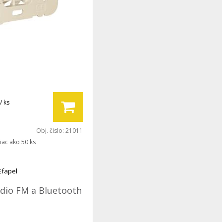
/ ks
Obj. čislo:
21011
iac ako 50 ks
Efapel
ádio FM a Bluetooth