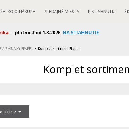
VŠETKO O NÁKUPE
PREDAJNÉ MIESTA
K STIAHNUTIU
Š
níka
-
platnosť od 1.3.2026
,
NA STIAHNUTIE
E A ZÁSUVKY EFAPEL
Komplet sortiment Efapel
Komplet sortimen
roduktov