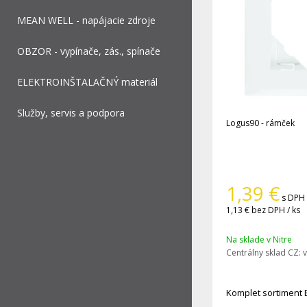
MEAN WELL - napájacie zdroje
OBZOR - vypínače, zás., spínače
ELEKTROINŠTALAČNÝ materiál
Služby, servis a podpora
Logus90 - rámček
1,39
€
s DPH 
1,13 €
bez DPH / ks
Na sklade v Nitre
Centrálny sklad CZ:
v
Komplet sortiment 