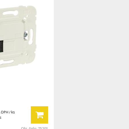
s DPH / ks
s
Obj. čislo:
75201