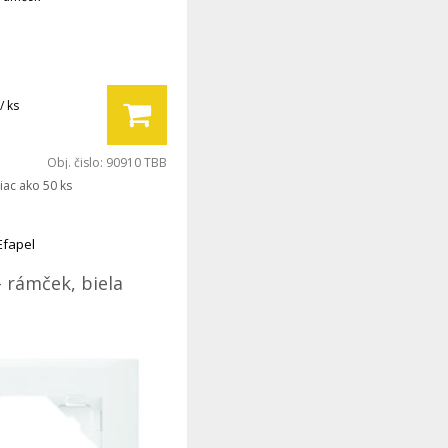
/ ks
Obj. čislo:
90910 TBB
iac ako 50 ks
Efapel
- rámček, biela