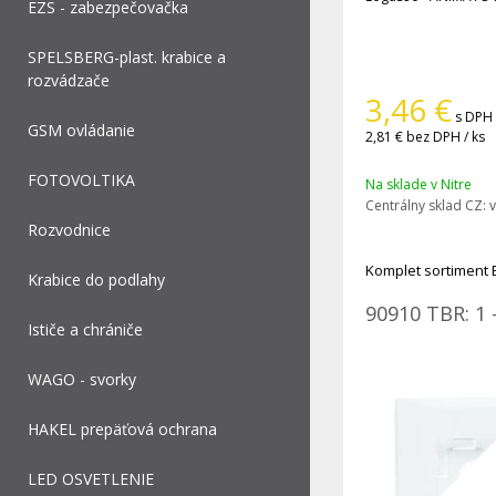
EZS - zabezpečovačka
SPELSBERG-plast. krabice a
rozvádzače
3,46
€
s DPH 
GSM ovládanie
2,81 €
bez DPH / ks
FOTOVOLTIKA
Na sklade v Nitre
Centrálny sklad CZ:
v
Rozvodnice
Komplet sortiment 
Krabice do podlahy
90910 TBR: 1 
Ističe a chrániče
WAGO - svorky
HAKEL prepäťová ochrana
LED OSVETLENIE