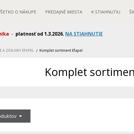
VŠETKO O NÁKUPE
PREDAJNÉ MIESTA
K STIAHNUTIU
Š
níka
-
platnosť od 1.3.2026
,
NA STIAHNUTIE
E A ZÁSUVKY EFAPEL
Komplet sortiment Efapel
Komplet sortimen
roduktov