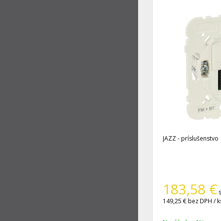
JAZZ - príslušenstvo
183,58
€
149,25 €
bez DPH / k