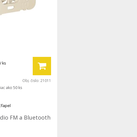
/ ks
Obj. čislo:
21011
iac ako 50 ks
Efapel
ádio FM a Bluetooth