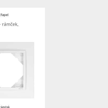
Efapel
- rámček,
 rámček