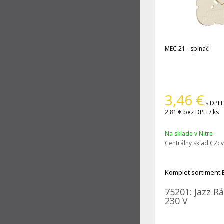
MEC 21 - spínač
3,46
€
s DPH 
2,81 €
bez DPH / ks
Na sklade v Nitre
Centrálny sklad CZ:
v
Komplet sortiment 
75201: Jazz R
230 V