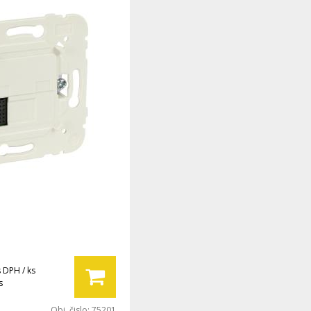
s DPH / ks
s
Obj. čislo:
75201