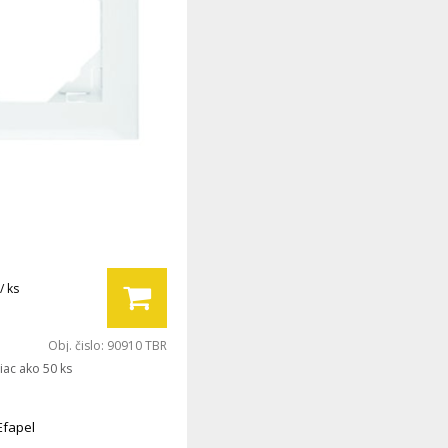
/ ks
Obj. čislo:
90910 TBR
iac ako 50 ks
Efapel