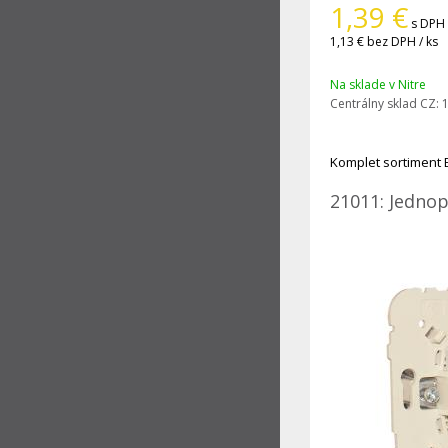
1,39
€
s DPH 
1,13 €
bez DPH / ks
Na sklade v Nitre
Centrálny sklad CZ:
1
Komplet sortiment 
21011: Jednop