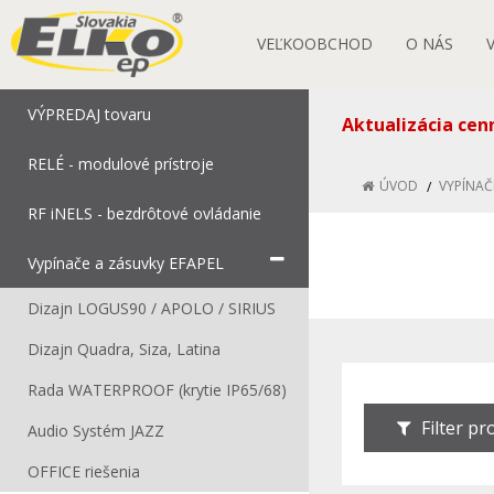
VEĽKOOBCHOD
O NÁS
VÝPREDAJ tovaru
Aktualizácia cen
RELÉ - modulové prístroje
ÚVOD
VYPÍNAČ
RF iNELS - bezdrôtové ovládanie
Vypínače a zásuvky EFAPEL
Dizajn LOGUS90 / APOLO / SIRIUS
Dizajn Quadra, Siza, Latina
Rada WATERPROOF (krytie IP65/68)
Filter p
Audio Systém JAZZ
OFFICE riešenia