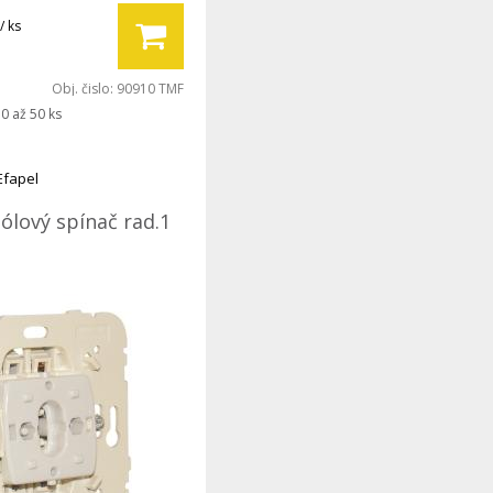
/ ks
Obj. čislo:
90910 TMF
0 až 50 ks
Efapel
ólový spínač rad.1