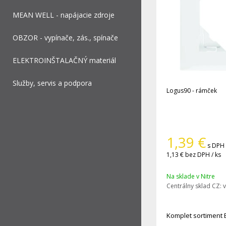
MEAN WELL - napájacie zdroje
OBZOR - vypínače, zás., spínače
ELEKTROINŠTALAČNÝ materiál
Služby, servis a podpora
Logus90 - rámček
1,39
€
s DPH 
1,13 €
bez DPH / ks
Na sklade v Nitre
Centrálny sklad CZ:
v
Komplet sortiment 