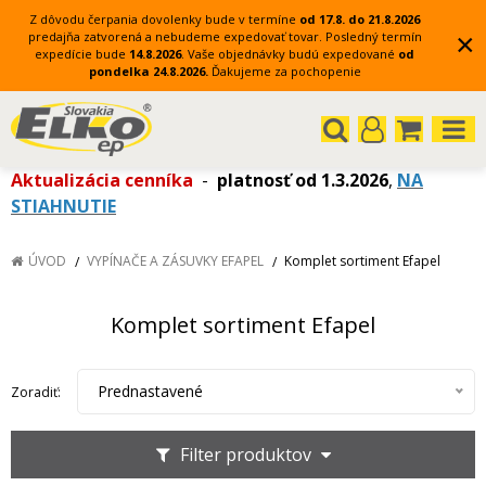
Z dôvodu čerpania dovolenky bude v termíne
od 17.8. do 21.8.2026
×
predajňa zatvorená a nebudeme expedovať tovar.
Posledný termín
expedície bude
14.8.2026
.
Vaše objednávky budú expedované
od
pondelka 24.8.2026.
Ďakujeme za pochopenie
Aktualizácia cenníka
-
platnosť od 1.3.2026
,
NA
STIAHNUTIE
ÚVOD
VYPÍNAČE A ZÁSUVKY EFAPEL
Komplet sortiment Efapel
Komplet sortiment Efapel
Prednastavené
Zoradiť:
Filter produktov