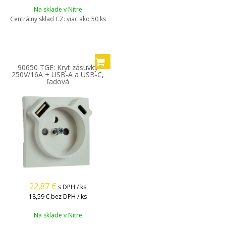
Na sklade v Nitre
Centrálny sklad CZ:
viac ako 50 ks
90650 TGE: Kryt zásuvky
250V/16A + USB-A a USB-C,
ľadová
22,87
€
s DPH / ks
18,59 €
bez DPH / ks
Na sklade v Nitre