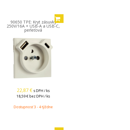
90650 TPE: Kryt zásuvky
250V/16A + USB-A a USB-C,
perleťová
22,87
€
s DPH / ks
18,59 €
bez DPH / ks
Dostupnosť 3 - 4 týždne