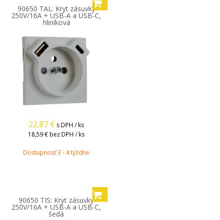
90650 TAL: Kryt zásuvky
250V/16A + USB-A a USB-C,
hliníková
22,87
€
s DPH / ks
18,59 €
bez DPH / ks
Dostupnosť 3 - 4 týždne
90650 TIS: Kryt zásuvky
250V/16A + USB-A a USB-C,
šedá