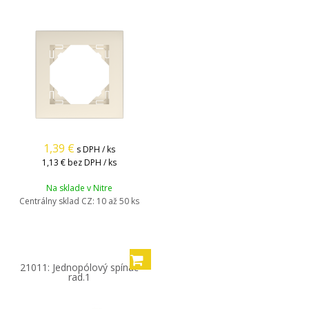
1,39
€
s DPH / ks
1,13 €
bez DPH / ks
Na sklade v Nitre
Centrálny sklad CZ:
10 až 50 ks
21011: Jednopólový spínač
rad.1