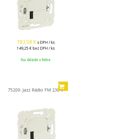
183,58
€
s DPH / ks
149,25 €
bez DPH / ks
Na sklade v Nitre
75200: Jazz Rádio FM 230 V