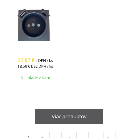
22,87
€
s DPH / ks
18,59 €
bez DPH / ks
Na sklade v Nitre
Viac produktov