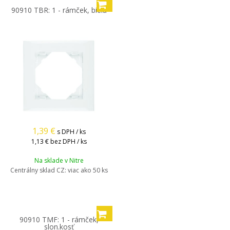
90910 TBR: 1 - rámček, biela
1,39
€
s DPH / ks
1,13 €
bez DPH / ks
Na sklade v Nitre
Centrálny sklad CZ:
viac ako 50 ks
90910 TMF: 1 - rámček,
slon.kosť