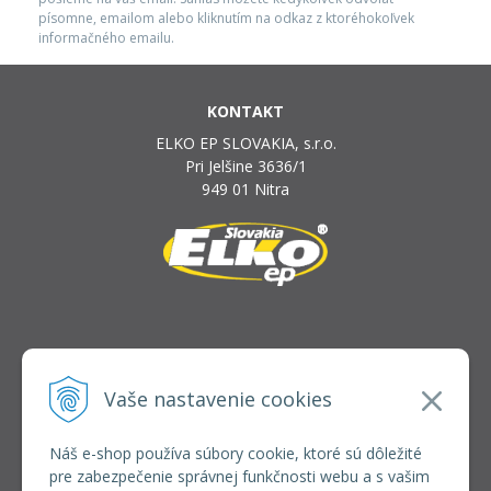
písomne, emailom alebo kliknutím na odkaz z ktoréhokoľvek
informačného emailu.
KONTAKT
ELKO EP SLOVAKIA, s.r.o.
Pri Jelšine 3636/1
949 01 Nitra
INFOLINKA
elkoep@elkoep.sk
Vaše nastavenie cookies
+421 37 6586 731
+421 907 982 328
Náš e-shop používa súbory cookie, ktoré sú dôležité
pre zabezpečenie správnej funkčnosti webu a s vašim
VŠETKO O NÁKUPE