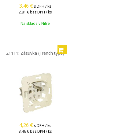
3,46
€
s DPH / ks
2,81 €
bez DPH / ks
Na sklade v Nitre
21111: Zásuvka (French type)
4,26
€
s DPH / ks
3,46 €
bez DPH / ks