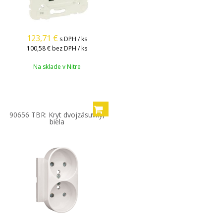
123,71
€
s DPH / ks
100,58 €
bez DPH / ks
Na sklade v Nitre
90656 TBR: Kryt dvojzásuvky,
biela