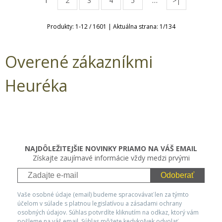
1
…
2
3
4
5
>|
Produkty:
1
-
12
/
1601
| Aktuálna strana:
1
/
134
Overené zákazníkmi
Heuréka
NAJDÔLEŽITEJŠIE NOVINKY PRIAMO NA VÁŠ EMAIL
Získajte zaujímavé informácie vždy medzi prvými
Odoberať
Vaše osobné údaje (email) budeme spracovávať len za týmto
účelom v súlade s platnou legislatívou a zásadami ochrany
osobných údajov. Súhlas potvrdíte kliknutím na odkaz, ktorý vám
pošleme na váš email. Súhlas môžete kedykoľvek odvolať