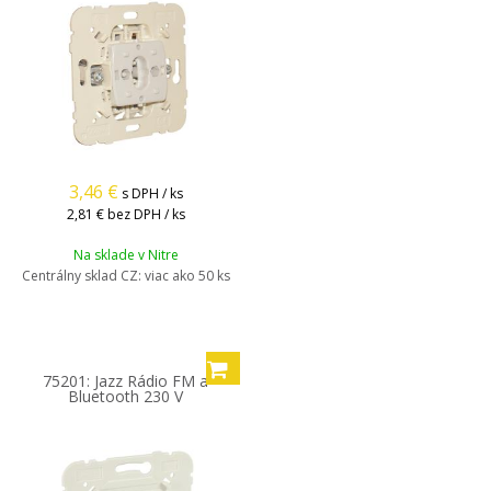
3,46
€
s DPH / ks
2,81 €
bez DPH / ks
Na sklade v Nitre
Centrálny sklad CZ:
viac ako 50 ks
75201: Jazz Rádio FM a
Bluetooth 230 V