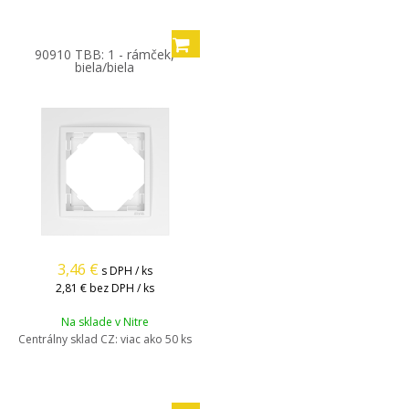
90910 TBB: 1 - rámček,
biela/biela
3,46
€
s DPH / ks
2,81 €
bez DPH / ks
Na sklade v Nitre
Centrálny sklad CZ:
viac ako 50 ks