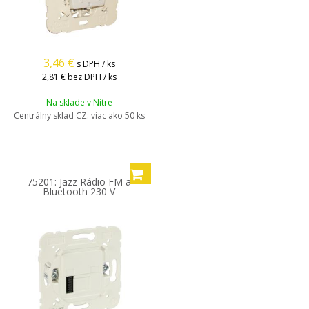
3,46
€
s DPH / ks
2,81 €
bez DPH / ks
Na sklade v Nitre
Centrálny sklad CZ:
viac ako 50 ks
75201: Jazz Rádio FM a
Bluetooth 230 V