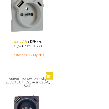
22,87
€
s DPH / ks
18,59 €
bez DPH / ks
Dostupnosť 3 - 4 týždne
90650 TIS: Kryt zásuvky
250V/16A + USB-A a USB-C,
šedá