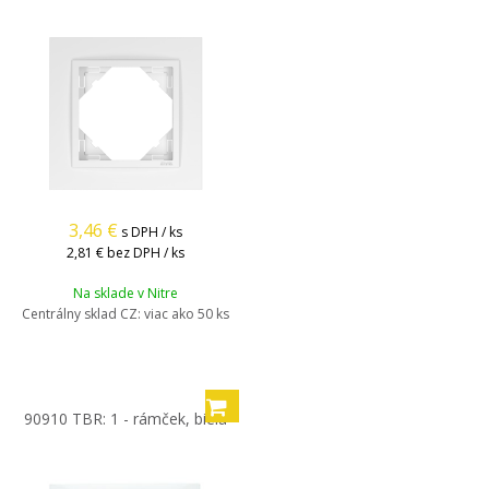
3,46
€
s DPH / ks
2,81 €
bez DPH / ks
Na sklade v Nitre
Centrálny sklad CZ:
viac ako 50 ks
90910 TBR: 1 - rámček, biela