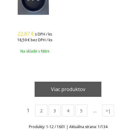
22,87
€
s DPH / ks
18,59 €
bez DPH / ks
Na sklade v Nitre
Viac produktov
1
…
2
3
4
5
>|
Produkty:
1
-
12
/
1601
| Aktuálna strana:
1
/
134