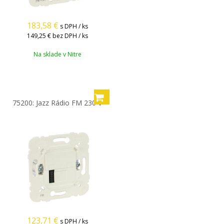
183,58
€
s DPH / ks
149,25 €
bez DPH / ks
Na sklade v Nitre
75200: Jazz Rádio FM 230 V
123,71
€
s DPH / ks