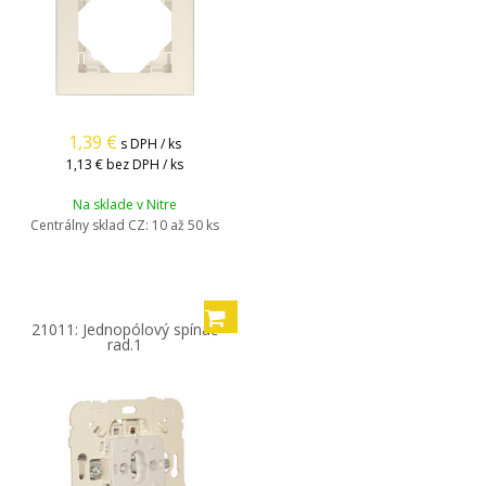
1,39
€
s DPH / ks
1,13 €
bez DPH / ks
Na sklade v Nitre
Centrálny sklad CZ:
10 až 50 ks
21011: Jednopólový spínač
rad.1