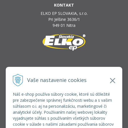
KONTAKT
ELKO EP SLOVAKIA, s.r.o.
Pri Jelšine 3636/1
949 01 Nitra
INFOLINKA
elkoep@elkoep.sk
Vaše nastavenie cookies
+421 37 6586 731
+421 907 982 328
Náš e-shop používa súbory cookie, ktoré sú dôležité
pre zabezpečenie správnej funkčnosti webu a s vašim
VŠETKO O NÁKUPE
súhlasom o.i. aj na personalizáciu, marketingové či
REGISTRÁCIA VEĽKOOBCHOD
analytické účely. Používaním našej webovej lokality
Formulár na odsúpenie od zmluvy
vyjadrujete súhlas s používaním všetkých súborov
Doprava a platba
cookie v súlade s našimi zásadami používania súborov