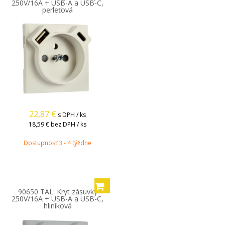
250V/16A + USB-A a USB-C,
perleťová
22,87
€
s DPH / ks
18,59 €
bez DPH / ks
Dostupnosť 3 - 4 týždne
90650 TAL: Kryt zásuvky
250V/16A + USB-A a USB-C,
hliníková