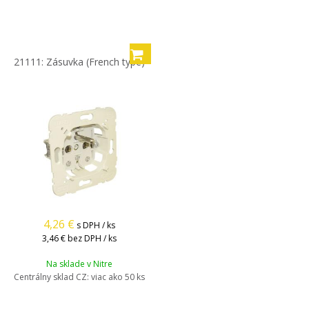
21111: Zásuvka (French type)
4,26
€
s DPH / ks
3,46 €
bez DPH / ks
Na sklade v Nitre
Centrálny sklad CZ:
viac ako 50 ks