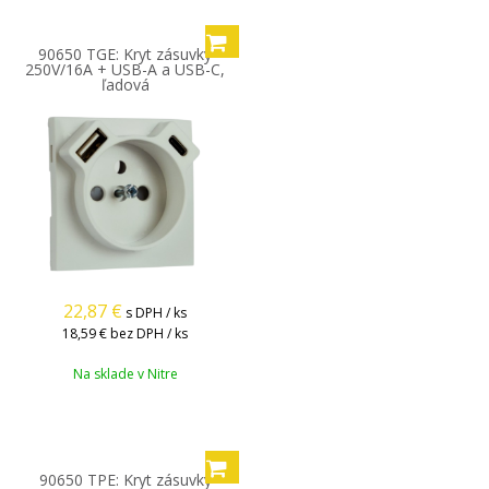
90650 TGE: Kryt zásuvky
250V/16A + USB-A a USB-C,
ľadová
22,87
€
s DPH / ks
18,59 €
bez DPH / ks
Na sklade v Nitre
90650 TPE: Kryt zásuvky