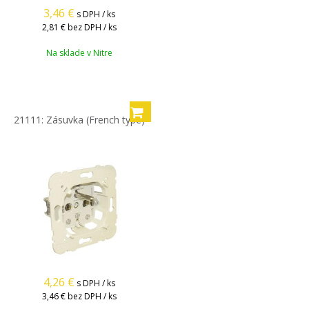
3,46
€
s DPH / ks
2,81 €
bez DPH / ks
Na sklade v Nitre
21111: Zásuvka (French type)
4,26
€
s DPH / ks
3,46 €
bez DPH / ks