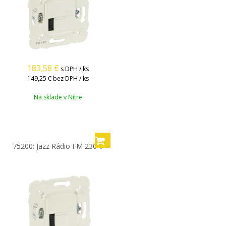
183,58
€
s DPH / ks
149,25 €
bez DPH / ks
Na sklade v Nitre
75200: Jazz Rádio FM 230 V