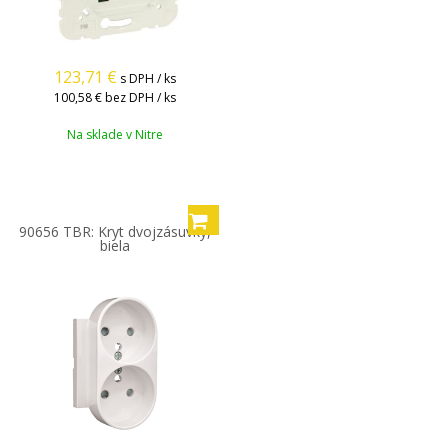
123,71
€
s DPH / ks
100,58 €
bez DPH / ks
Na sklade v Nitre
90656 TBR: Kryt dvojzásuvky,
biela