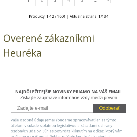
1
…
2
3
4
5
>|
Produkty:
1
-
12
/
1601
| Aktuálna strana:
1
/
134
Overené zákazníkmi
Heuréka
NAJDÔLEŽITEJŠIE NOVINKY PRIAMO NA VÁŠ EMAIL
Získajte zaujímavé informácie vždy medzi prvými
Odoberať
Vaše osobné údaje (email) budeme spracovávať len za týmto
účelom v súlade s platnou legislatívou a zásadami ochrany
osobných údajov. Súhlas potvrdíte kliknutím na odkaz, ktorý vám
pošleme na váš email. Súhlas môžete kedykoľvek odvolať