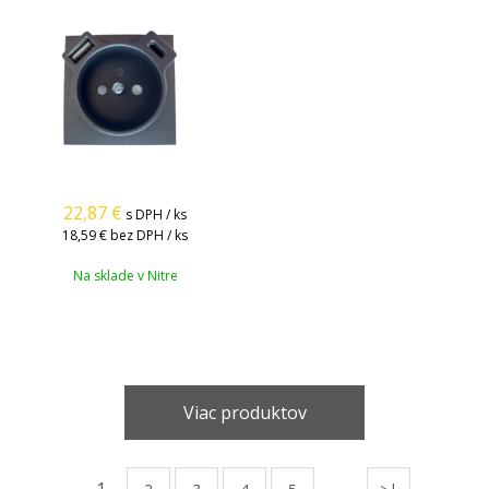
22,87
€
s DPH / ks
18,59 €
bez DPH / ks
Na sklade v Nitre
Viac produktov