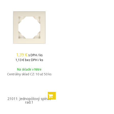
1,39
€
s DPH / ks
1,13 €
bez DPH / ks
Na sklade v Nitre
Centrálny sklad CZ:
10 až 50 ks
21011: Jednopólový spínač
rad.1