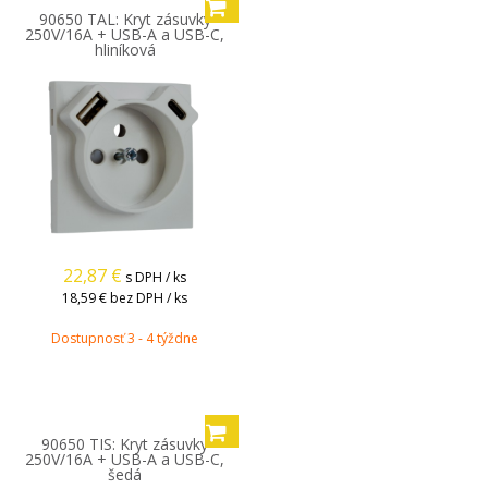
90650 TAL: Kryt zásuvky
250V/16A + USB-A a USB-C,
hliníková
22,87
€
s DPH / ks
18,59 €
bez DPH / ks
Dostupnosť 3 - 4 týždne
90650 TIS: Kryt zásuvky
250V/16A + USB-A a USB-C,
šedá