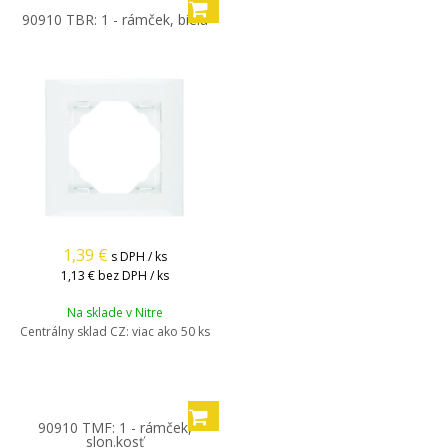
90910 TBR: 1 - rámček, biela
1,39
€
s DPH / ks
1,13 €
bez DPH / ks
Na sklade v Nitre
Centrálny sklad CZ:
viac ako 50 ks
90910 TMF: 1 - rámček,
slon.kosť