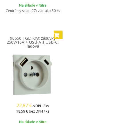
Na sklade v Nitre
Centrálny sklad CZ:
viac ako 50 ks
90650 TGE: Kryt zásuvky
250V/16A + USB-A a USB-C,
ľadová
22,87
€
s DPH / ks
18,59 €
bez DPH / ks
Na sklade v Nitre