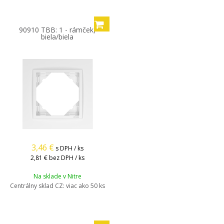
90910 TBB: 1 - rámček,
biela/biela
3,46
€
s DPH / ks
2,81 €
bez DPH / ks
Na sklade v Nitre
Centrálny sklad CZ:
viac ako 50 ks