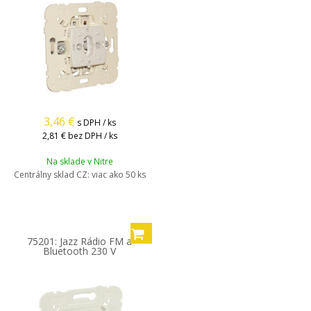
3,46
€
s DPH / ks
2,81 €
bez DPH / ks
Na sklade v Nitre
Centrálny sklad CZ:
viac ako 50 ks
75201: Jazz Rádio FM a
Bluetooth 230 V