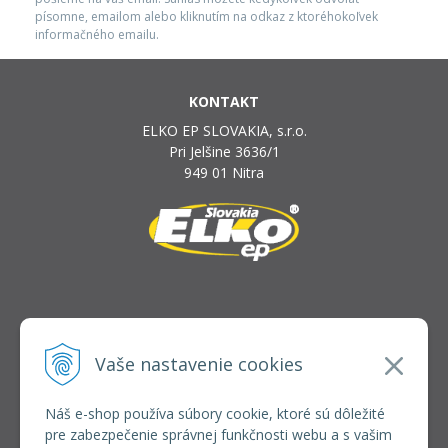
písomne, emailom alebo kliknutím na odkaz z ktoréhokoľvek
informačného emailu.
KONTAKT
ELKO EP SLOVAKIA, s.r.o.
Pri Jelšine 3636/1
949 01 Nitra
INFOLINKA
elkoep@elkoep.sk
Vaše nastavenie cookies
+421 37 6586 731
+421 907 982 328
Náš e-shop používa súbory cookie, ktoré sú dôležité
pre zabezpečenie správnej funkčnosti webu a s vašim
VŠETKO O NÁKUPE