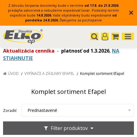
Z dôvodu čerpania dovolenky bude v termíne
od 17.8. do 21.8.2026
×
predajňa zatvorená a nebudeme expedovať tovar.
Posledný termín
expedície bude
14.8.2026
.
Vaše objednávky budú expedované
od
pondelka 24.8.2026.
Ďakujeme za pochopenie
Aktualizácia cenníka
-
platnosť od 1.3.2026
,
NA
STIAHNUTIE
ÚVOD
VYPÍNAČE A ZÁSUVKY EFAPEL
Komplet sortiment Efapel
Komplet sortiment Efapel
Prednastavené
Zoradiť:
Filter produktov