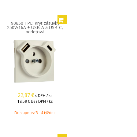
90650 TPE: Kryt zásuvky
250V/16A + USB-A a USB-C,
perleťová
22,87
€
s DPH / ks
18,59 €
bez DPH / ks
Dostupnosť 3 - 4 týždne