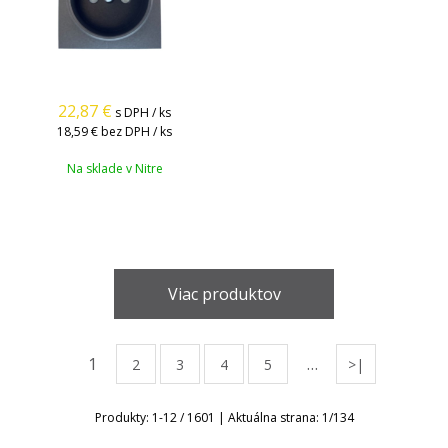
22,87
€
s DPH / ks
18,59 €
bez DPH / ks
Na sklade v Nitre
Viac produktov
1
…
2
3
4
5
>|
Produkty:
1
-
12
/
1601
| Aktuálna strana:
1
/
134