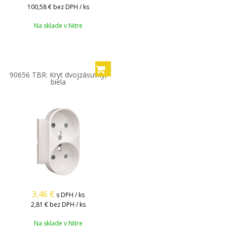
100,58 €
bez DPH / ks
Na sklade v Nitre
90656 TBR: Kryt dvojzásuvky,
biela
3,46
€
s DPH / ks
2,81 €
bez DPH / ks
Na sklade v Nitre