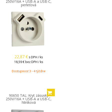
250V/16A + USB-A a USB-C,
perleťová
22,87
€
s DPH / ks
18,59 €
bez DPH / ks
Dostupnosť 3 - 4 týždne
90650 TAL: Kryt zásuvky
250V/16A + USB-A a USB-C,
hliníková