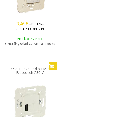
3,46
€
s DPH / ks
2,81 €
bez DPH / ks
Na sklade v Nitre
Centrálny sklad CZ:
viac ako 50 ks
75201: Jazz Rádio FM a
Bluetooth 230 V