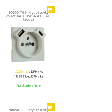
90650 TGE: Kryt zásuvky
250V/16A + USB-A a USB-C,
ľadová
22,87
€
s DPH / ks
18,59 €
bez DPH / ks
Na sklade v Nitre
90650 TPE: Kryt zásuvky