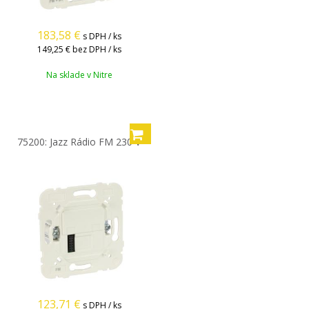
183,58
€
s DPH / ks
149,25 €
bez DPH / ks
Na sklade v Nitre
75200: Jazz Rádio FM 230 V
123,71
€
s DPH / ks