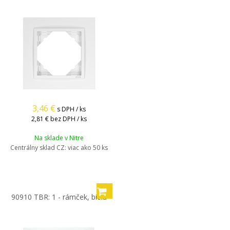
3,46
€
s DPH / ks
2,81 €
bez DPH / ks
Na sklade v Nitre
Centrálny sklad CZ:
viac ako 50 ks
90910 TBR: 1 - rámček, biela