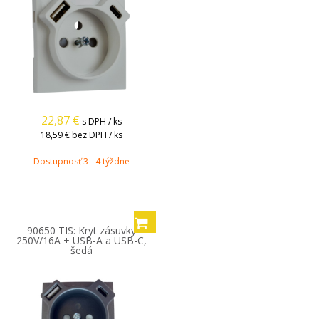
22,87
€
s DPH / ks
18,59 €
bez DPH / ks
Dostupnosť 3 - 4 týždne
90650 TIS: Kryt zásuvky
250V/16A + USB-A a USB-C,
šedá