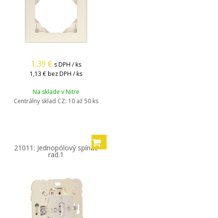
1,39
€
s DPH / ks
1,13 €
bez DPH / ks
Na sklade v Nitre
Centrálny sklad CZ:
10 až 50 ks
21011: Jednopólový spínač
rad.1