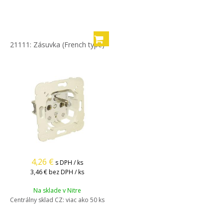
21111: Zásuvka (French type)
4,26
€
s DPH / ks
3,46 €
bez DPH / ks
Na sklade v Nitre
Centrálny sklad CZ:
viac ako 50 ks