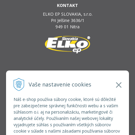
KONTAKT
ELKO EP SLOVAKIA, s.r.o.
Pri Jelšine 3636/1
949 01 Nitra
INFOLINKA
elkoep@elkoep.sk
Vaše nastavenie cookies
+421 37 6586 731
+421 907 982 328
Náš e-shop používa súbory cookie, ktoré sú dôležité
pre zabezpečenie správnej funkčnosti webu a s vašim
VŠETKO O NÁKUPE
súhlasom o.i. aj na personalizáciu, marketingové či
REGISTRÁCIA VEĽKOOBCHOD
analytické účely. Používaním našej webovej lokality
Formulár na odsúpenie od zmluvy
vyjadrujete súhlas s používaním všetkých súborov
Doprava a platba
cookie v súlade s našimi zásadami používania súborov