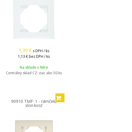
1,39
€
s DPH / ks
1,13 €
bez DPH / ks
Na sklade v Nitre
Centrálny sklad CZ:
viac ako 50 ks
90910 TMF: 1 - rámček,
slon.kosť