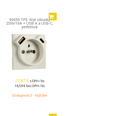
90650 TPE: Kryt zásuvky
250V/16A + USB-A a USB-C,
perleťová
22,87
€
s DPH / ks
18,59 €
bez DPH / ks
Dostupnosť 3 - 4 týždne