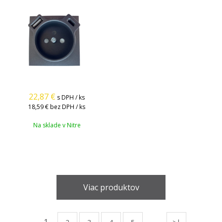
22,87
€
s DPH / ks
18,59 €
bez DPH / ks
Na sklade v Nitre
Viac produktov