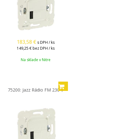
183,58
€
s DPH / ks
149,25 €
bez DPH / ks
Na sklade v Nitre
75200: Jazz Rádio FM 230 V