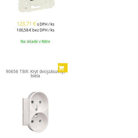
123,71
€
s DPH / ks
100,58 €
bez DPH / ks
Na sklade v Nitre
90656 TBR: Kryt dvojzásuvky,
biela