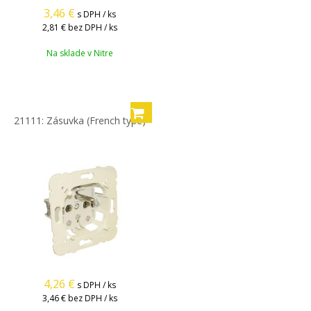
3,46
€
s DPH / ks
2,81 €
bez DPH / ks
Na sklade v Nitre
21111: Zásuvka (French type)
4,26
€
s DPH / ks
3,46 €
bez DPH / ks