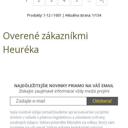
1
…
2
3
4
5
>|
Produkty:
1
-
12
/
1601
| Aktuálna strana:
1
/
134
Overené zákazníkmi
Heuréka
NAJDÔLEŽITEJŠIE NOVINKY PRIAMO NA VÁŠ EMAIL
Získajte zaujímavé informácie vždy medzi prvými
Odoberať
Vaše osobné údaje (email) budeme spracovávať len za týmto
účelom v súlade s platnou legislatívou a zásadami ochrany
osobných údajov. Súhlas potvrdíte kliknutím na odkaz, ktorý vám
pošleme na váš email. Súhlas môžete kedykoľvek odvolať