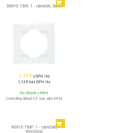
90910 TBR: 1 - rámček, biela
1,39
€
s DPH / ks
1,13 €
bez DPH / ks
Na sklade v Nitre
Centrálny sklad CZ:
viac ako 50 ks
90910 TMF: 1 - rámček,
slon.kosť