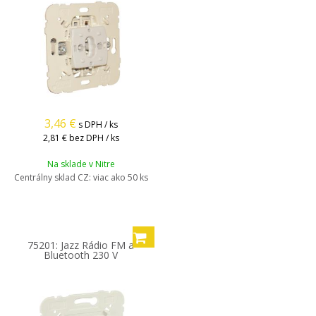
3,46
€
s DPH / ks
2,81 €
bez DPH / ks
Na sklade v Nitre
Centrálny sklad CZ:
viac ako 50 ks
75201: Jazz Rádio FM a
Bluetooth 230 V