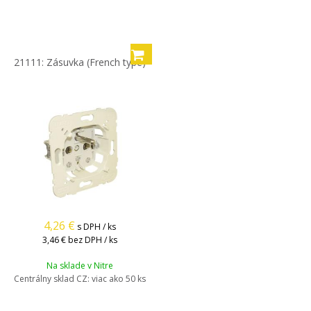
21111: Zásuvka (French type)
4,26
€
s DPH / ks
3,46 €
bez DPH / ks
Na sklade v Nitre
Centrálny sklad CZ:
viac ako 50 ks