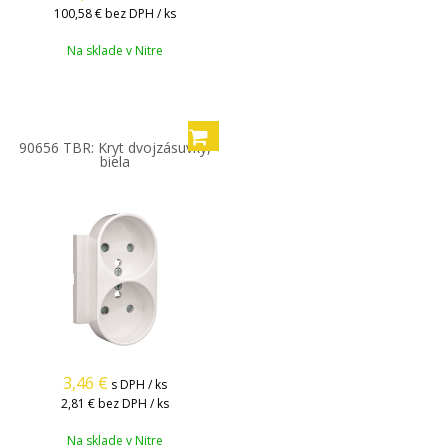
100,58 €
bez DPH / ks
Na sklade v Nitre
90656 TBR: Kryt dvojzásuvky,
biela
3,46
€
s DPH / ks
2,81 €
bez DPH / ks
Na sklade v Nitre