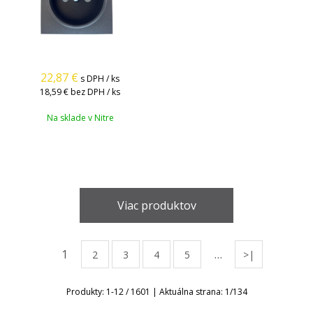
22,87
€
s DPH / ks
18,59 €
bez DPH / ks
Na sklade v Nitre
Viac produktov
1
…
2
3
4
5
>|
Produkty:
1
-
12
/
1601
| Aktuálna strana:
1
/
134