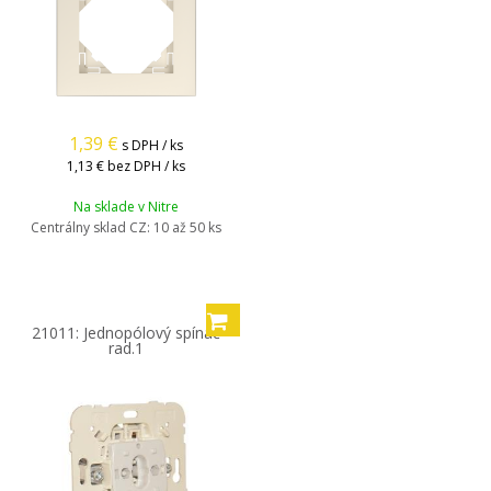
1,39
€
s DPH / ks
1,13 €
bez DPH / ks
Na sklade v Nitre
Centrálny sklad CZ:
10 až 50 ks
21011: Jednopólový spínač
rad.1