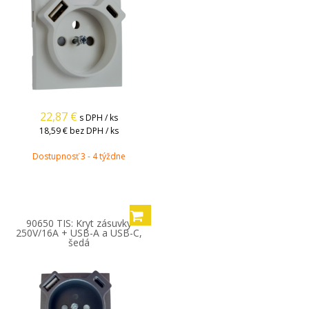
22,87
€
s DPH / ks
18,59 €
bez DPH / ks
Dostupnosť 3 - 4 týždne
90650 TIS: Kryt zásuvky
250V/16A + USB-A a USB-C,
šedá