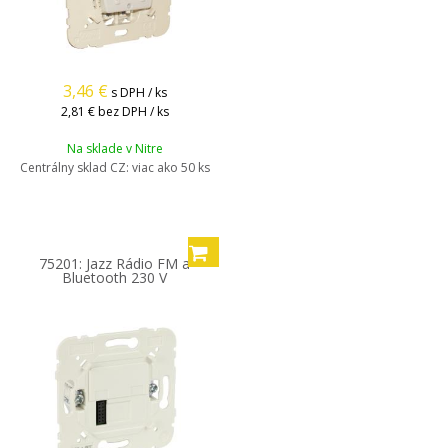
3,46
€
s DPH / ks
2,81 €
bez DPH / ks
Na sklade v Nitre
Centrálny sklad CZ:
viac ako 50 ks
75201: Jazz Rádio FM a
Bluetooth 230 V