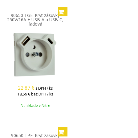
90650 TGE: Kryt zásuvky
250V/16A + USB-A a USB-C,
ľadová
22,87
€
s DPH / ks
18,59 €
bez DPH / ks
Na sklade v Nitre
90650 TPE: Kryt zásuvky