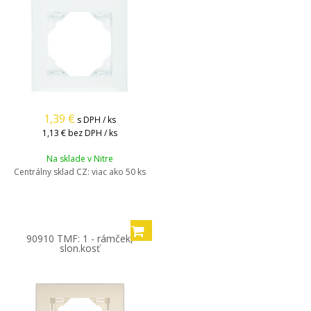
1,39
€
s DPH / ks
1,13 €
bez DPH / ks
Na sklade v Nitre
Centrálny sklad CZ:
viac ako 50 ks
90910 TMF: 1 - rámček,
slon.kosť