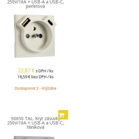
250V/16A + USB-A a USB-C,
perleťová
22,87
€
s DPH / ks
18,59 €
bez DPH / ks
Dostupnosť 3 - 4 týždne
90650 TAL: Kryt zásuvky
250V/16A + USB-A a USB-C,
hliníková