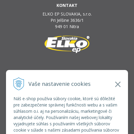
KONTAKT
ELKO EP SLOVAKIA, s.r.o.
Pri Jelšine 3636/1
949 01 Nitra
INFOLINKA
elkoep@elkoep.sk
Vaše nastavenie cookies
+421 37 6586 731
+421 907 982 328
Náš e-shop používa súbory cookie, ktoré sú dôležité
pre zabezpečenie správnej funkčnosti webu a s vašim
VŠETKO O NÁKUPE
súhlasom o.i. aj na personalizáciu, marketingové či
REGISTRÁCIA VEĽKOOBCHOD
analytické účely. Používaním našej webovej lokality
Formulár na odsúpenie od zmluvy
vyjadrujete súhlas s používaním všetkých súborov
Doprava a platba
cookie v súlade s našimi zásadami používania súborov