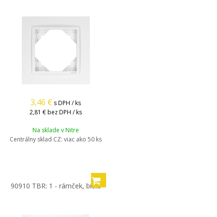
3,46
€
s DPH / ks
2,81 €
bez DPH / ks
Na sklade v Nitre
Centrálny sklad CZ:
viac ako 50 ks
90910 TBR: 1 - rámček, biela