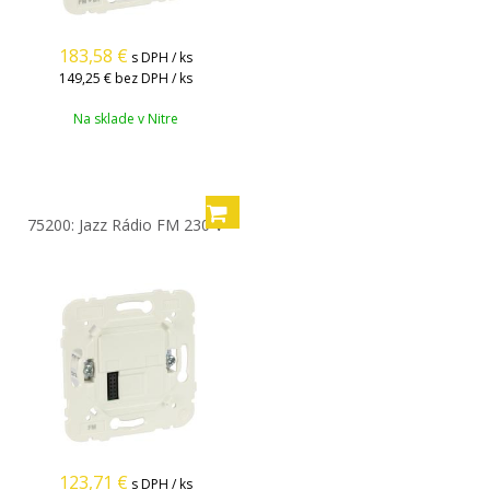
183,58
€
s DPH / ks
149,25 €
bez DPH / ks
Na sklade v Nitre
75200: Jazz Rádio FM 230 V
123,71
€
s DPH / ks