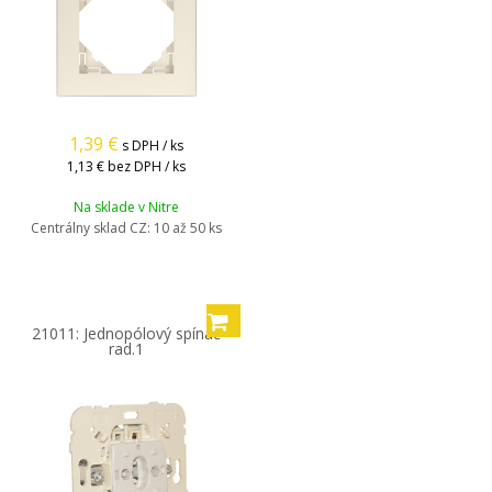
1,39
€
s DPH / ks
1,13 €
bez DPH / ks
Na sklade v Nitre
Centrálny sklad CZ:
10 až 50 ks
21011: Jednopólový spínač
rad.1