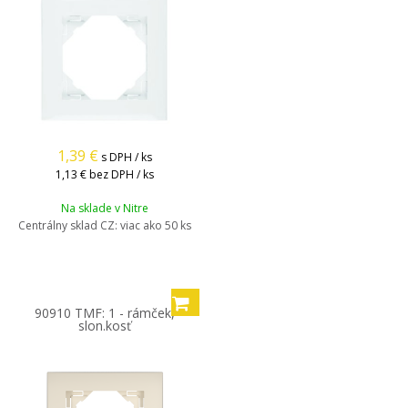
1,39
€
s DPH / ks
1,13 €
bez DPH / ks
Na sklade v Nitre
Centrálny sklad CZ:
viac ako 50 ks
90910 TMF: 1 - rámček,
slon.kosť