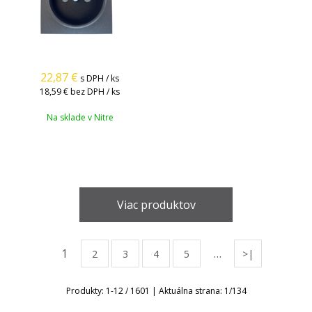
22,87
€
s DPH / ks
18,59 €
bez DPH / ks
Na sklade v Nitre
Viac produktov
1
…
2
3
4
5
>|
Produkty:
1
-
12
/
1601
| Aktuálna strana:
1
/
134