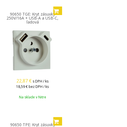
90650 TGE: Kryt zásuvky
250V/16A + USB-A a USB-C,
ľadová
22,87
€
s DPH / ks
18,59 €
bez DPH / ks
Na sklade v Nitre
90650 TPE: Kryt zásuvky