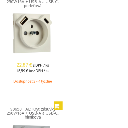
250V/16A + USB-A a USB-C,
perleťová
22,87
€
s DPH / ks
18,59 €
bez DPH / ks
Dostupnosť 3 - 4 týždne
90650 TAL: Kryt zásuvky
250V/16A + USB-A a USB-C,
hliníková