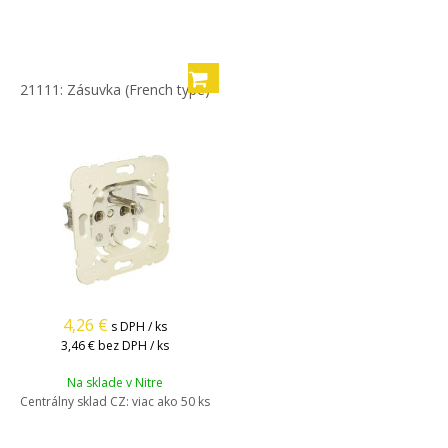
21111: Zásuvka (French type)
4,26
€
s DPH / ks
3,46 €
bez DPH / ks
Na sklade v Nitre
Centrálny sklad CZ:
viac ako 50 ks