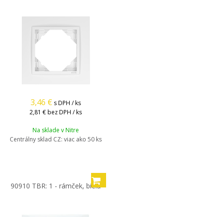
3,46
€
s DPH / ks
2,81 €
bez DPH / ks
Na sklade v Nitre
Centrálny sklad CZ:
viac ako 50 ks
90910 TBR: 1 - rámček, biela