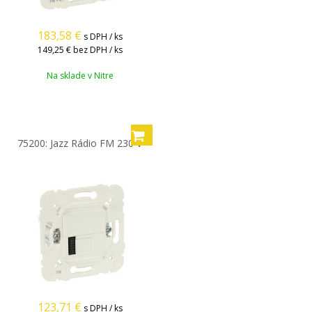
183,58
€
s DPH / ks
149,25 €
bez DPH / ks
Na sklade v Nitre
75200: Jazz Rádio FM 230 V
123,71
€
s DPH / ks