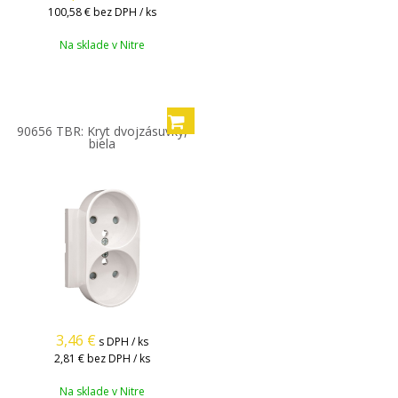
100,58 €
bez DPH / ks
Na sklade v Nitre
90656 TBR: Kryt dvojzásuvky,
biela
3,46
€
s DPH / ks
2,81 €
bez DPH / ks
Na sklade v Nitre