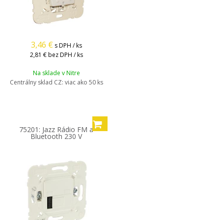
3,46
€
s DPH / ks
2,81 €
bez DPH / ks
Na sklade v Nitre
Centrálny sklad CZ:
viac ako 50 ks
75201: Jazz Rádio FM a
Bluetooth 230 V