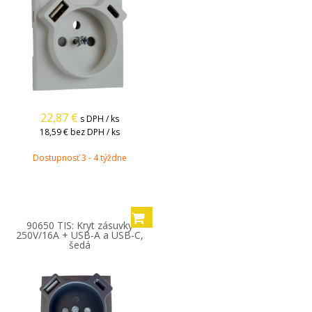
22,87
€
s DPH / ks
18,59 €
bez DPH / ks
Dostupnosť 3 - 4 týždne
90650 TIS: Kryt zásuvky
250V/16A + USB-A a USB-C,
šedá