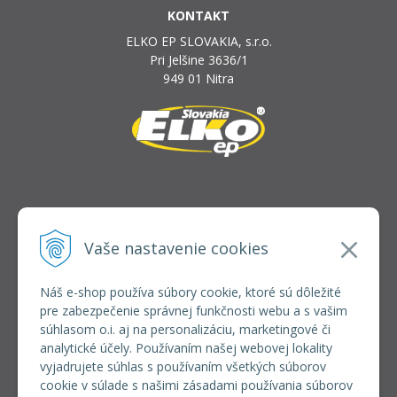
KONTAKT
ELKO EP SLOVAKIA, s.r.o.
Pri Jelšine 3636/1
949 01 Nitra
INFOLINKA
elkoep@elkoep.sk
Vaše nastavenie cookies
+421 37 6586 731
+421 907 982 328
Náš e-shop používa súbory cookie, ktoré sú dôležité
pre zabezpečenie správnej funkčnosti webu a s vašim
VŠETKO O NÁKUPE
súhlasom o.i. aj na personalizáciu, marketingové či
REGISTRÁCIA VEĽKOOBCHOD
analytické účely. Používaním našej webovej lokality
Formulár na odsúpenie od zmluvy
vyjadrujete súhlas s používaním všetkých súborov
Doprava a platba
cookie v súlade s našimi zásadami používania súborov