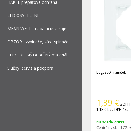
HAKEL prepäťová ochrana
LED OSVETLENIE
MEAN WELL - napájacie zdroje
OBZOR - vypínače, zás., spínače
ELEKTROINŠTALAČNÝ materiál
Služby, servis a podpora
Logus90 - rámček
1,39
€
s DPH 
1,13 €
bez DPH / ks
Na sklade v Nitre
Centrálny sklad CZ:
v