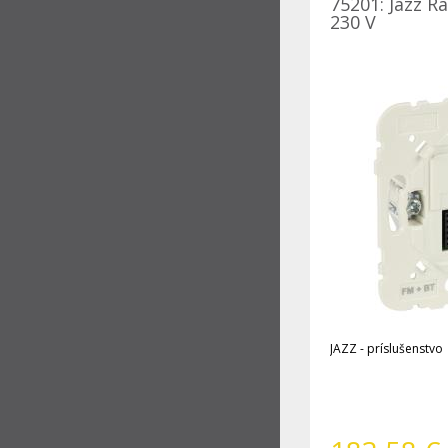
75201: Jazz R
230 V
JAZZ - príslušenstvo