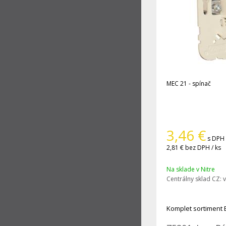
MEC 21 - spínač
3,46
€
s DPH 
2,81 €
bez DPH / ks
Na sklade v Nitre
Centrálny sklad CZ:
v
Komplet sortiment 