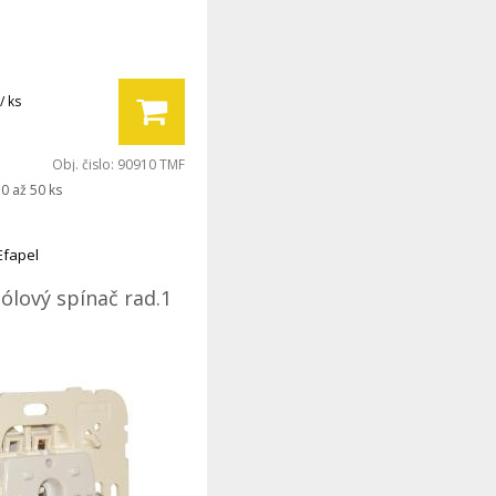
/ ks
Obj. čislo:
90910 TMF
0 až 50 ks
Efapel
ólový spínač rad.1