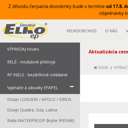
Z dôvodu čerpania dovolenky bude v termíne
od 17.8. d
objednávky 
VEĽKOOBCHOD
O NÁS
VÝPREDAJ tovaru
Aktualizácia cen
RELÉ - modulové prístroje
ÚVOD
VYPÍNAČ
RF iNELS - bezdrôtové ovládanie
Vypínače a zásuvky EFAPEL
Dizajn LOGUS90 / APOLO / SIRIUS
Dizajn Quadra, Siza, Latina
Rada WATERPROOF (krytie IP65/68)