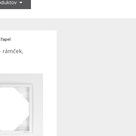
roduktov
Efapel
- rámček,