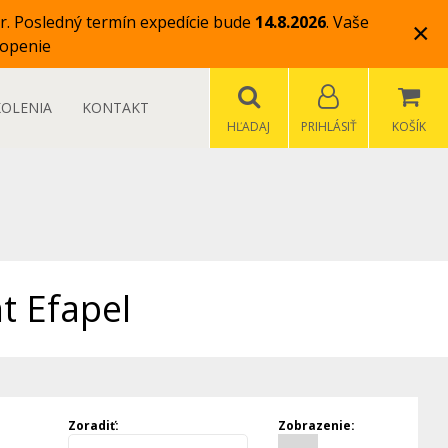
r.
Posledný termín expedície bude
14.8.2026
.
Vaše
×
openie
KOLENIA
KONTAKT
HĽADAJ
PRIHLÁSIŤ
KOŠÍK
t Efapel
Zoradiť:
Zobrazenie: