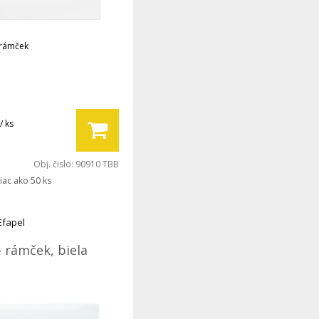
 rámček
/ ks
Obj. čislo:
90910 TBB
iac ako 50 ks
Efapel
- rámček, biela