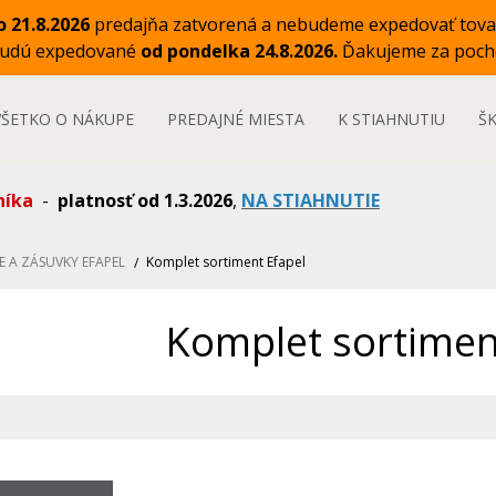
o 21.8.2026
predajňa zatvorená a nebudeme expedovať tova
budú expedované
od pondelka 24.8.2026.
Ďakujeme za poch
VŠETKO O NÁKUPE
PREDAJNÉ MIESTA
K STIAHNUTIU
Š
níka
-
platnosť od 1.3.2026
,
NA STIAHNUTIE
E A ZÁSUVKY EFAPEL
Komplet sortiment Efapel
Komplet sortimen