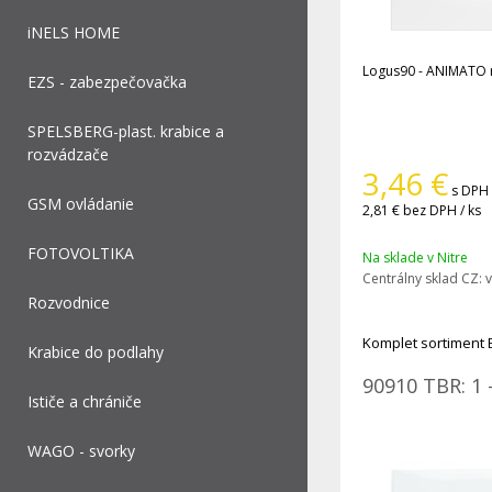
iNELS HOME
Logus90 - ANIMATO
EZS - zabezpečovačka
SPELSBERG-plast. krabice a
rozvádzače
3,46
€
s DPH 
GSM ovládanie
2,81 €
bez DPH / ks
FOTOVOLTIKA
Na sklade v Nitre
Centrálny sklad CZ:
v
Rozvodnice
Komplet sortiment 
Krabice do podlahy
90910 TBR: 1 
Ističe a chrániče
WAGO - svorky