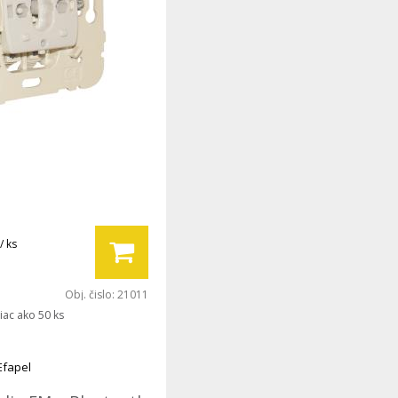
/ ks
Obj. čislo:
21011
iac ako 50 ks
Efapel