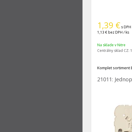
1,39
€
s DPH 
1,13 €
bez DPH / ks
Na sklade v Nitre
Centrálny sklad CZ:
1
Komplet sortiment 
21011: Jednop