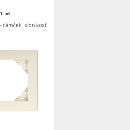
Efapel
- rámček, slon.kosť