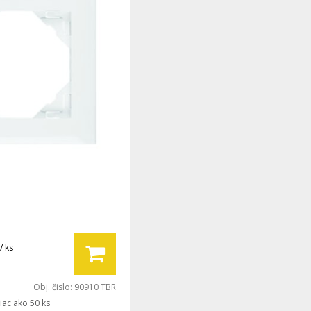
/ ks
Obj. čislo:
90910 TBR
iac ako 50 ks