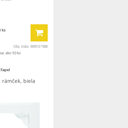
/ ks
Obj. čislo:
90910 TBB
iac ako 50 ks
Efapel
- rámček, biela