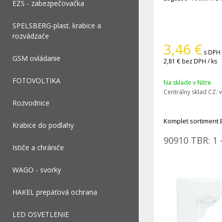
EZS - zabezpečovačka
SPELSBERG-plast. krabice a
rozvádzače
3,46
€
s DPH 
GSM ovládanie
2,81 €
bez DPH / ks
FOTOVOLTIKA
Na sklade v Nitre
Centrálny sklad CZ:
v
Rozvodnice
Komplet sortiment 
Krabice do podlahy
90910 TBR: 1 
Ističe a chrániče
WAGO - svorky
HAKEL prepäťová ochrana
LED OSVETLENIE