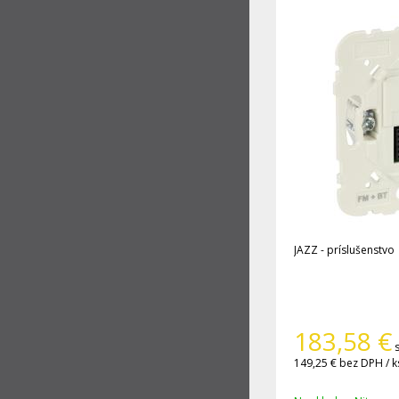
JAZZ - príslušenstvo
183,58
€
149,25 €
bez DPH / k