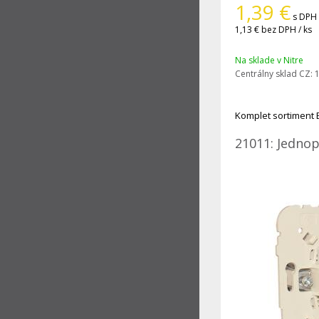
1,39
€
s DPH 
1,13 €
bez DPH / ks
Na sklade v Nitre
Centrálny sklad CZ:
1
Komplet sortiment 
21011: Jednop