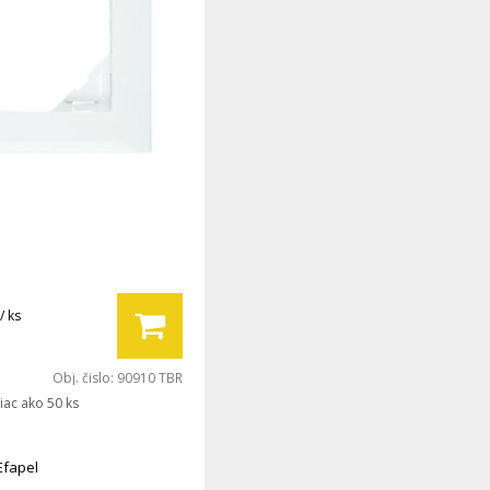
/ ks
Obj. čislo:
90910 TBR
iac ako 50 ks
Efapel