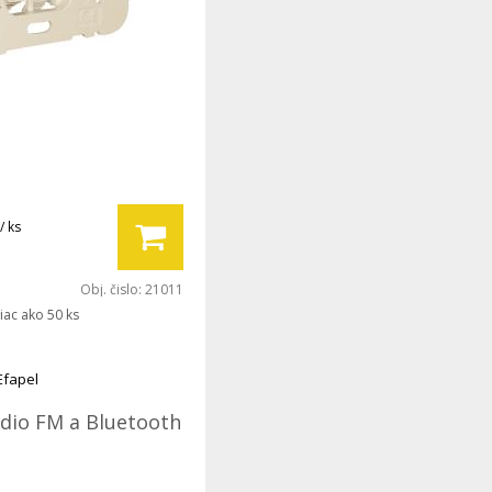
/ ks
Obj. čislo:
21011
iac ako 50 ks
Efapel
ádio FM a Bluetooth