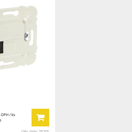
s DPH / ks
s
Obj. čislo:
75201