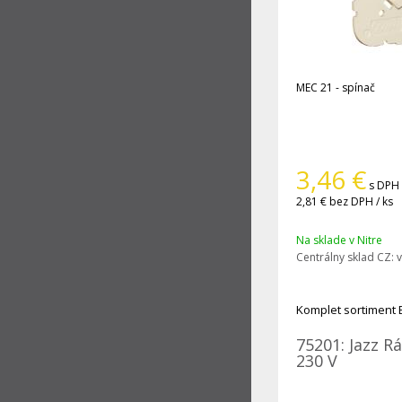
MEC 21 - spínač
3,46
€
s DPH 
2,81 €
bez DPH / ks
Na sklade v Nitre
Centrálny sklad CZ:
v
Komplet sortiment 
75201: Jazz R
230 V