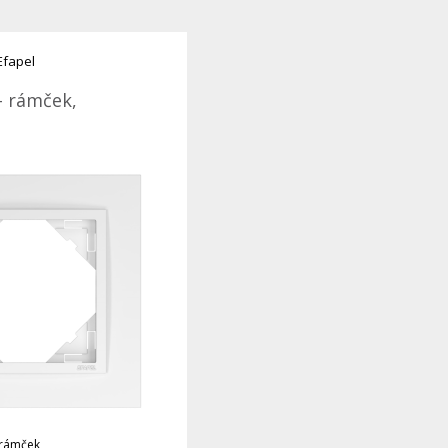
Efapel
- rámček,
 rámček