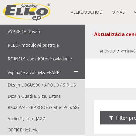
VEĽKOOBCHOD
O NÁS
VÝPREDAJ tovaru
Aktualizácia cen
RELÉ - modulové prístroje
ÚVOD
VYPÍNAČ
RF iNELS - bezdrôtové ovládanie
Vypínače a zásuvky EFAPEL
Dizajn LOGUS90 / APOLO / SIRIUS
Dizajn Quadra, Siza, Latina
Rada WATERPROOF (krytie IP65/68)
Filter p
Audio Systém JAZZ
OFFICE riešenia