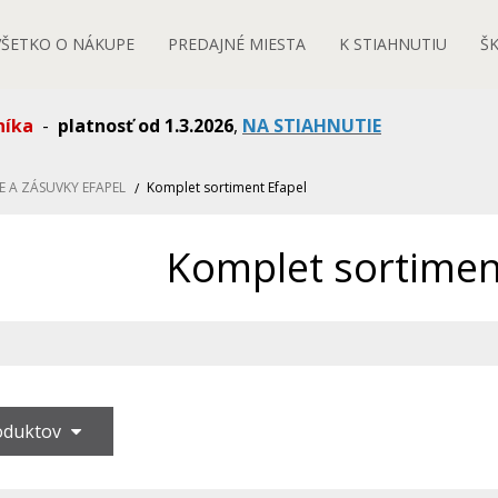
VŠETKO O NÁKUPE
PREDAJNÉ MIESTA
K STIAHNUTIU
Š
níka
-
platnosť od 1.3.2026
,
NA STIAHNUTIE
E A ZÁSUVKY EFAPEL
Komplet sortiment Efapel
Komplet sortimen
roduktov