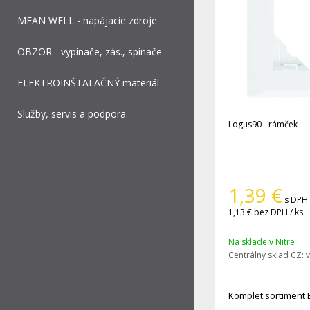
MEAN WELL - napájacie zdroje
OBZOR - vypínače, zás., spínače
ELEKTROINŠTALAČNÝ materiál
Služby, servis a podpora
Logus90 - rámček
1,39
€
s DPH 
1,13 €
bez DPH / ks
Na sklade v Nitre
Centrálny sklad CZ:
v
Komplet sortiment 