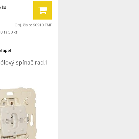
/ ks
Obj. čislo:
90910 TMF
0 až 50 ks
Efapel
ólový spínač rad.1