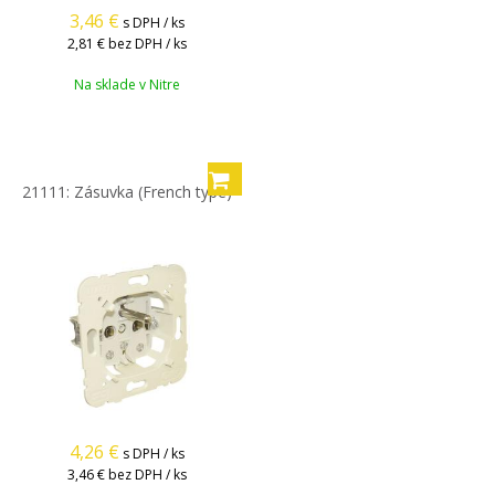
3,46
€
s DPH / ks
2,81 €
bez DPH / ks
Na sklade v Nitre
21111: Zásuvka (French type)
4,26
€
s DPH / ks
3,46 €
bez DPH / ks