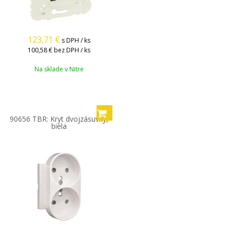
123,71
€
s DPH / ks
100,58 €
bez DPH / ks
Na sklade v Nitre
90656 TBR: Kryt dvojzásuvky,
biela