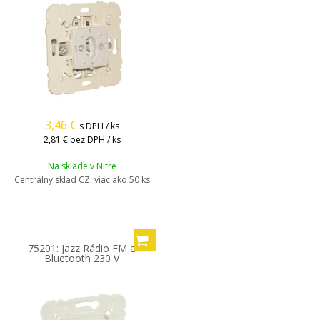
3,46
€
s DPH / ks
2,81 €
bez DPH / ks
Na sklade v Nitre
Centrálny sklad CZ:
viac ako 50 ks
75201: Jazz Rádio FM a
Bluetooth 230 V