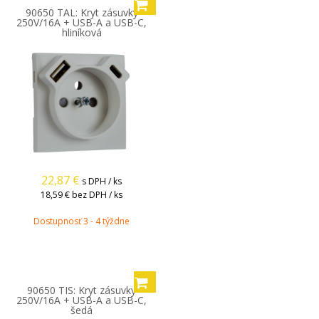
90650 TAL: Kryt zásuvky
250V/16A + USB-A a USB-C,
hliníková
22,87
€
s DPH / ks
18,59 €
bez DPH / ks
Dostupnosť 3 - 4 týždne
90650 TIS: Kryt zásuvky
250V/16A + USB-A a USB-C,
šedá