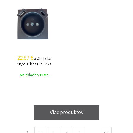
22,87
€
s DPH / ks
18,59 €
bez DPH / ks
Na sklade v Nitre
Viac produktov