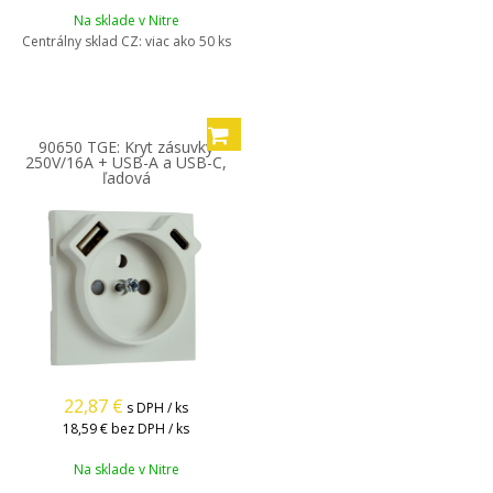
Na sklade v Nitre
Centrálny sklad CZ:
viac ako 50 ks
90650 TGE: Kryt zásuvky
250V/16A + USB-A a USB-C,
ľadová
22,87
€
s DPH / ks
18,59 €
bez DPH / ks
Na sklade v Nitre