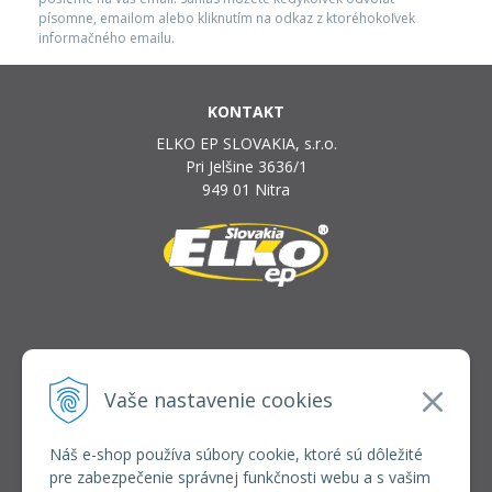
písomne, emailom alebo kliknutím na odkaz z ktoréhokoľvek
informačného emailu.
KONTAKT
ELKO EP SLOVAKIA, s.r.o.
Pri Jelšine 3636/1
949 01 Nitra
INFOLINKA
elkoep@elkoep.sk
Vaše nastavenie cookies
+421 37 6586 731
+421 907 982 328
Náš e-shop používa súbory cookie, ktoré sú dôležité
pre zabezpečenie správnej funkčnosti webu a s vašim
VŠETKO O NÁKUPE