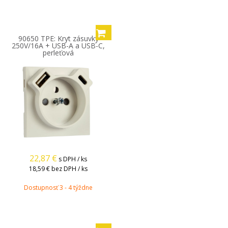
90650 TPE: Kryt zásuvky
250V/16A + USB-A a USB-C,
perleťová
22,87
€
s DPH / ks
18,59 €
bez DPH / ks
Dostupnosť 3 - 4 týždne