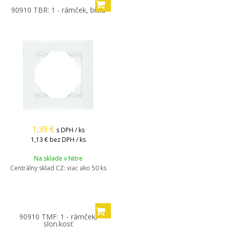
90910 TBR: 1 - rámček, biela
1,39
€
s DPH / ks
1,13 €
bez DPH / ks
Na sklade v Nitre
Centrálny sklad CZ:
viac ako 50 ks
90910 TMF: 1 - rámček,
slon.kosť