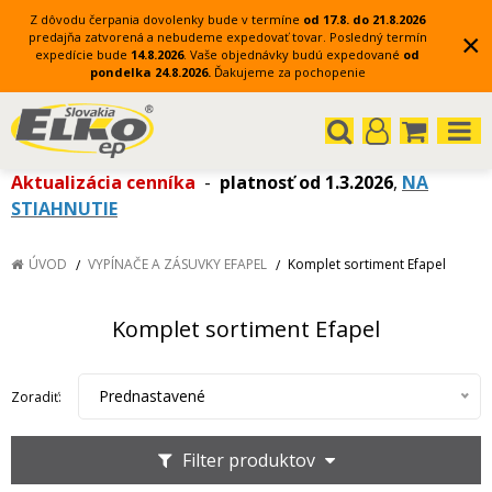
Z dôvodu čerpania dovolenky bude v termíne
od 17.8. do 21.8.2026
×
predajňa zatvorená a nebudeme expedovať tovar.
Posledný termín
expedície bude
14.8.2026
.
Vaše objednávky budú expedované
od
pondelka 24.8.2026.
Ďakujeme za pochopenie
Aktualizácia cenníka
-
platnosť od 1.3.2026
,
NA
STIAHNUTIE
ÚVOD
VYPÍNAČE A ZÁSUVKY EFAPEL
Komplet sortiment Efapel
Komplet sortiment Efapel
Prednastavené
Zoradiť:
Filter produktov