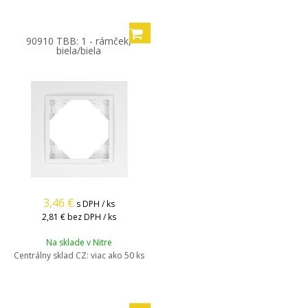
90910 TBB: 1 - rámček,
biela/biela
3,46
€
s DPH / ks
2,81 €
bez DPH / ks
Na sklade v Nitre
Centrálny sklad CZ:
viac ako 50 ks