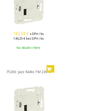
183,58
€
s DPH / ks
149,25 €
bez DPH / ks
Na sklade v Nitre
75200: Jazz Rádio FM 230 V