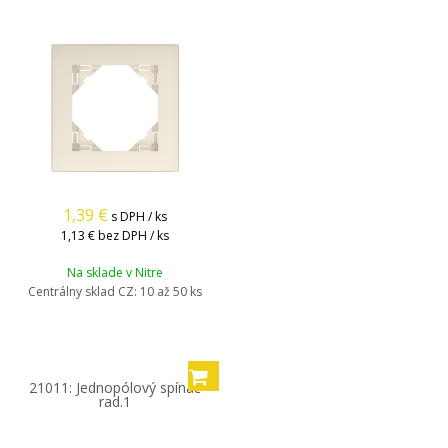
1,39
€
s DPH / ks
1,13 €
bez DPH / ks
Na sklade v Nitre
Centrálny sklad CZ:
10 až 50 ks
21011: Jednopólový spínač
rad.1