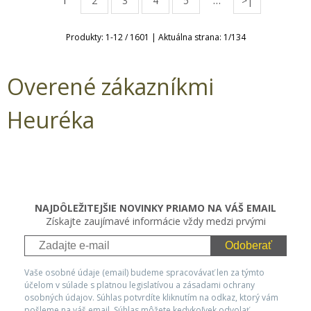
1
…
2
3
4
5
>|
Produkty:
1
-
12
/
1601
| Aktuálna strana:
1
/
134
Overené zákazníkmi
Heuréka
NAJDÔLEŽITEJŠIE NOVINKY PRIAMO NA VÁŠ EMAIL
Získajte zaujímavé informácie vždy medzi prvými
Odoberať
Vaše osobné údaje (email) budeme spracovávať len za týmto
účelom v súlade s platnou legislatívou a zásadami ochrany
osobných údajov. Súhlas potvrdíte kliknutím na odkaz, ktorý vám
pošleme na váš email. Súhlas môžete kedykoľvek odvolať