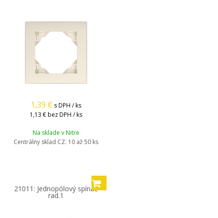
1,39
€
s DPH / ks
1,13 €
bez DPH / ks
Na sklade v Nitre
Centrálny sklad CZ:
10 až 50 ks
21011: Jednopólový spínač
rad.1