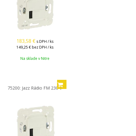
183,58
€
s DPH / ks
149,25 €
bez DPH / ks
Na sklade v Nitre
75200: Jazz Rádio FM 230 V