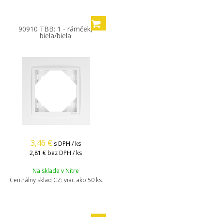
90910 TBB: 1 - rámček,
biela/biela
3,46
€
s DPH / ks
2,81 €
bez DPH / ks
Na sklade v Nitre
Centrálny sklad CZ:
viac ako 50 ks