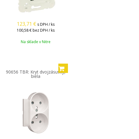
123,71
€
s DPH / ks
100,58 €
bez DPH / ks
Na sklade v Nitre
90656 TBR: Kryt dvojzásuvky,
biela