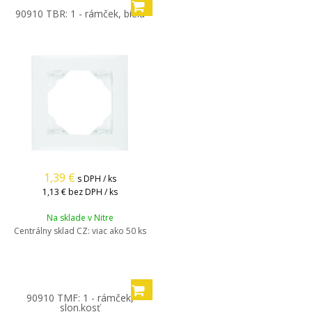
90910 TBR: 1 - rámček, biela
1,39
€
s DPH / ks
1,13 €
bez DPH / ks
Na sklade v Nitre
Centrálny sklad CZ:
viac ako 50 ks
90910 TMF: 1 - rámček,
slon.kosť