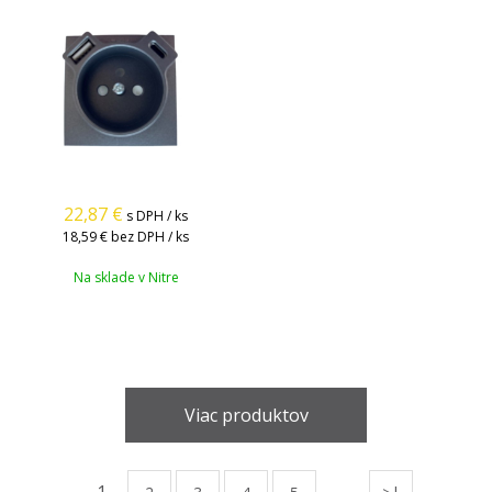
22,87
€
s DPH / ks
18,59 €
bez DPH / ks
Na sklade v Nitre
Viac produktov