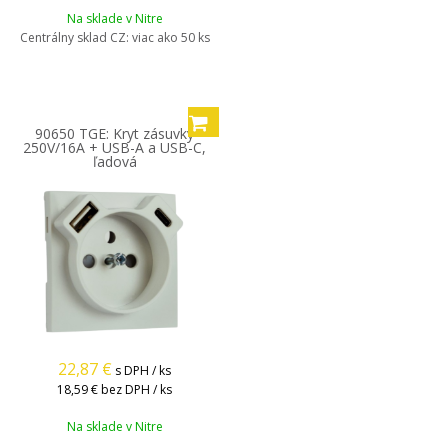
Na sklade v Nitre
Centrálny sklad CZ:
viac ako 50 ks
90650 TGE: Kryt zásuvky
250V/16A + USB-A a USB-C,
ľadová
22,87
€
s DPH / ks
18,59 €
bez DPH / ks
Na sklade v Nitre