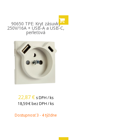
90650 TPE: Kryt zásuvky
250V/16A + USB-A a USB-C,
perleťová
22,87
€
s DPH / ks
18,59 €
bez DPH / ks
Dostupnosť 3 - 4 týždne