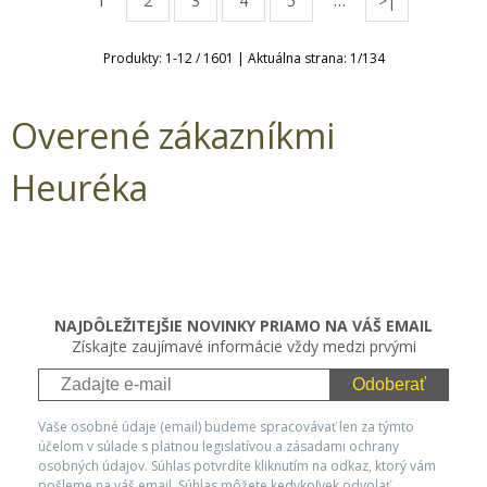
1
…
2
3
4
5
>|
Produkty:
1
-
12
/
1601
| Aktuálna strana:
1
/
134
Overené zákazníkmi
Heuréka
NAJDÔLEŽITEJŠIE NOVINKY PRIAMO NA VÁŠ EMAIL
Získajte zaujímavé informácie vždy medzi prvými
Odoberať
Vaše osobné údaje (email) budeme spracovávať len za týmto
účelom v súlade s platnou legislatívou a zásadami ochrany
osobných údajov. Súhlas potvrdíte kliknutím na odkaz, ktorý vám
pošleme na váš email. Súhlas môžete kedykoľvek odvolať