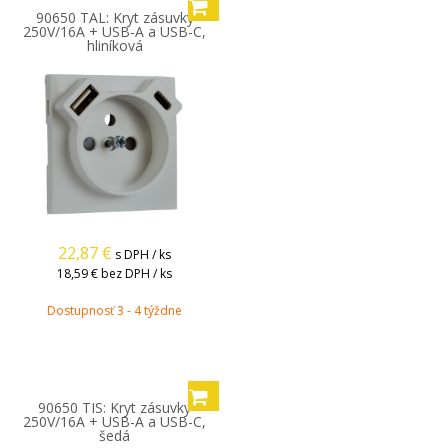
90650 TAL: Kryt zásuvky
250V/16A + USB-A a USB-C,
hliníková
22,87
€
s DPH / ks
18,59 €
bez DPH / ks
Dostupnosť 3 - 4 týždne
90650 TIS: Kryt zásuvky
250V/16A + USB-A a USB-C,
šedá