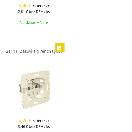
3,46
€
s DPH / ks
2,81 €
bez DPH / ks
Na sklade v Nitre
21111: Zásuvka (French type)
4,26
€
s DPH / ks
3,46 €
bez DPH / ks