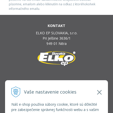
písomne, emailom alebo kliknutím na odkaz z ktoréhokoľvek
informačného emailu.
KONTAKT
ELKO EP SLOVAKIA, s.r.o.
Pri Jelšine 3636/1
949 01 Nitra
INFOLINKA
elkoep@elkoep.sk
Vaše nastavenie cookies
+421 37 6586 731
+421 907 982 328
Náš e-shop používa súbory cookie, ktoré sú dôležité
pre zabezpečenie správnej funkčnosti webu a s vašim
VŠETKO O NÁKUPE