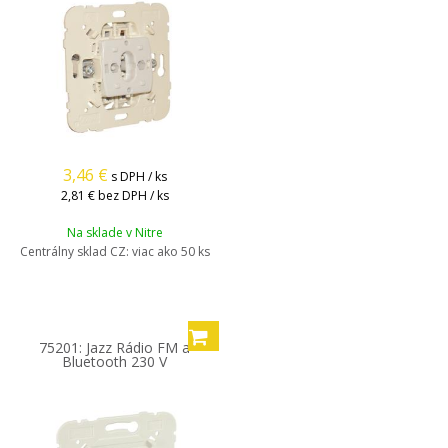
3,46
€
s DPH / ks
2,81 €
bez DPH / ks
Na sklade v Nitre
Centrálny sklad CZ:
viac ako 50 ks
75201: Jazz Rádio FM a
Bluetooth 230 V