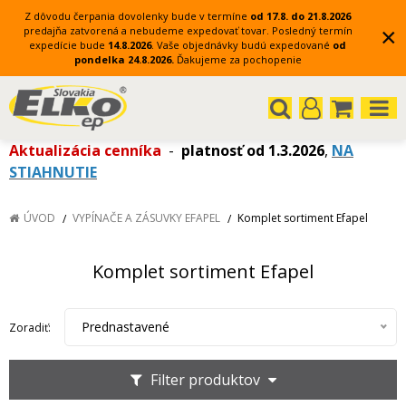
Z dôvodu čerpania dovolenky bude v termíne
od 17.8. do 21.8.2026
×
predajňa zatvorená a nebudeme expedovať tovar.
Posledný termín
expedície bude
14.8.2026
.
Vaše objednávky budú expedované
od
pondelka 24.8.2026.
Ďakujeme za pochopenie
Aktualizácia cenníka
-
platnosť od 1.3.2026
,
NA
STIAHNUTIE
ÚVOD
VYPÍNAČE A ZÁSUVKY EFAPEL
Komplet sortiment Efapel
Komplet sortiment Efapel
Prednastavené
Zoradiť:
Filter produktov