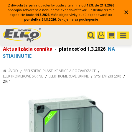
Z dôvodu čerpania dovolenky bude v termíne
od 17.8. do 21.8.2026
×
predajňa zatvorená a nebudeme expedovať tovar.
Posledný termín
expedície bude
14.8.2026
.
Vaše objednávky budú expedované
od
pondelka 24.8.2026.
Ďakujeme za pochopenie
Aktualizácia cenníka
-
platnosť od 1.3.2026
,
NA
STIAHNUTIE
ÚVOD
SPELSBERG-PLAST. KRABICE A ROZVÁDZAČE
ELEKTROMEROVÉ SKRINE
ELEKTROMEROVÉ SKRINE
SYSTÉM ZKI (ZKI)
ZKi 1