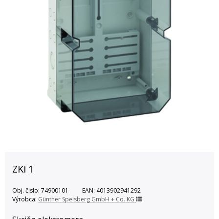
ZKi 1
Obj. čislo:
74900101
EAN:
4013902941292
Výrobca:
Günther Spelsberg GmbH + Co. KG