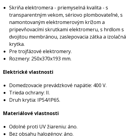
Skriňa elektromera - priemyselná kvalita - s
transparentným vekom, sériovo plombovateľné, s
namontovaným elektromerovým krížom a
pripevňovacími skrutkami elektromeru, s hrdlom s
dvojitou membránou, zaslepovacia zátka a izolačná
krytka.
Pre trojfázové elektromery.
Rozmery: 250x370x193 mm.
Elektrické vlastnosti
Domedzovacie prevádzkové napätie: 400 V.
Trieda ochrany: II.
Druh krytia: IP54/IP65.
Materiálové vlastnosti
Odolné proti UV žiareniu: áno.
Bez obsahu halogénov: áno.