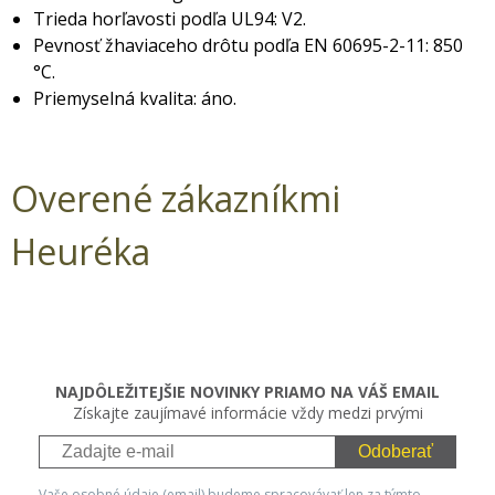
Trieda horľavosti podľa UL94: V2.
Pevnosť žhaviaceho drôtu podľa EN 60695-2-11: 850
°C.
Priemyselná kvalita: áno.
Overené zákazníkmi
Heuréka
NAJDÔLEŽITEJŠIE NOVINKY PRIAMO NA VÁŠ EMAIL
Získajte zaujímavé informácie vždy medzi prvými
Odoberať
Vaše osobné údaje (email) budeme spracovávať len za týmto