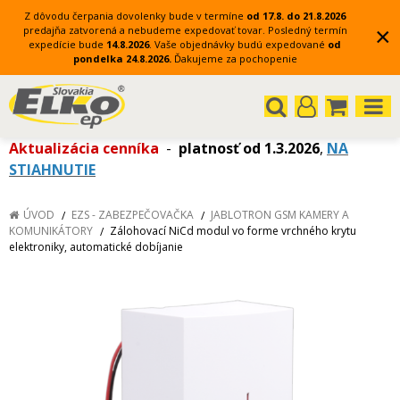
Z dôvodu čerpania dovolenky bude v termíne
od 17.8. do 21.8.2026
×
predajňa zatvorená a nebudeme expedovať tovar.
Posledný termín
expedície bude
14.8.2026
.
Vaše objednávky budú expedované
od
pondelka 24.8.2026.
Ďakujeme za pochopenie
Aktualizácia cenníka
-
platnosť od 1.3.2026
,
NA
STIAHNUTIE
ÚVOD
EZS - ZABEZPEČOVAČKA
JABLOTRON GSM KAMERY A
KOMUNIKÁTORY
Zálohovací NiCd modul vo forme vrchného krytu
elektroniky, automatické dobíjanie