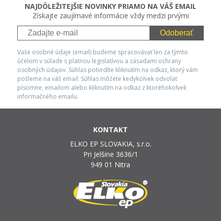
NAJDÔLEŽITEJŠIE NOVINKY PRIAMO NA VÁŠ EMAIL
Získajte zaujímavé informácie vždy medzi prvými
Odoberať
Vaše osobné údaje (email) budeme spracovávať len za týmto
účelom v súlade s platnou legislatívou a zásadami ochrany
osobných údajov. Súhlas potvrdíte kliknutím na odkaz, ktorý vám
pošleme na váš email. Súhlas môžete kedykoľvek odvolať
písomne, emailom alebo kliknutím na odkaz z ktoréhokoľvek
informačného emailu.
KONTAKT
ELKO EP SLOVAKIA, s.r.o.
Pri Jelšine 3636/1
949 01 Nitra