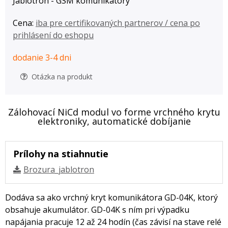
Jablotron - GSM komunikátory
Cena:
iba pre certifikovaných partnerov / cena po
prihlásení do eshopu
dodanie 3-4 dni
Otázka na produkt
Zálohovací NiCd modul vo forme vrchného krytu
elektroniky, automatické dobíjanie
Prílohy na stiahnutie
Brozura_jablotron
Dodáva sa ako vrchný kryt komunikátora GD-04K, ktorý
obsahuje akumulátor. GD-04K s ním pri výpadku
napájania pracuje 12 až 24 hodín (čas závisí na stave relé