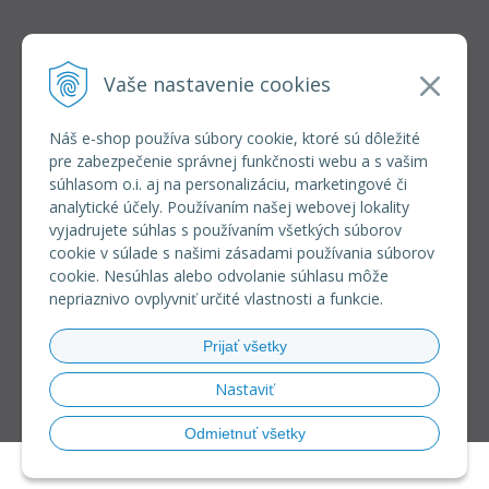
INFOLINKA
elkoep@elkoep.sk
Vaše nastavenie cookies
+421 37 6586 731
+421 907 982 328
Náš e-shop používa súbory cookie, ktoré sú dôležité
pre zabezpečenie správnej funkčnosti webu a s vašim
VŠETKO O NÁKUPE
súhlasom o.i. aj na personalizáciu, marketingové či
REGISTRÁCIA VEĽKOOBCHOD
analytické účely. Používaním našej webovej lokality
Formulár na odsúpenie od zmluvy
vyjadrujete súhlas s používaním všetkých súborov
Doprava a platba
cookie v súlade s našimi zásadami používania súborov
Všeobecné obchodné podmienky
cookie. Nesúhlas alebo odvolanie súhlasu môže
Reklamačný poriadok
nepriaznivo ovplyvniť určité vlastnosti a funkcie.
Ochrana osobných údajov
Používanie súborov cookies
Prijať všetky
Riešenie sporov online (RSO)
Nastaviť
Odmietnuť všetky
© 2026 eshop ELKO EP SLOVAKIA •
NextShop
&
e-shop Pohoda Connector
by
NextCom s.r.o.