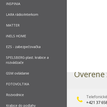
INSPINIA
LARA rádio/interkom
MATTER
iNELS HOME
EZS - zabezpečovačka
SPELSBERG-plast. krabice a
rozvádzače
Overené 
GSM ovládanie
FOTOVOLTIKA
Rozvodnice
Telefonick
+421 37 65
Krabice do podlahy