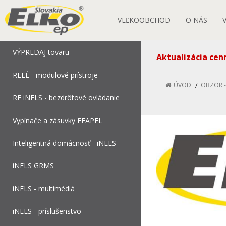
VEĽKOOBCHOD
O NÁS
VÝPREDAJ tovaru
Aktualizácia cen
RELÉ - modulové prístroje
ÚVOD
OBZOR - 
RF iNELS - bezdrôtové ovládanie
Vypínače a zásuvky EFAPEL
Inteligentná domácnosť - iNELS
iNELS GRMS
iNELS - multimédiá
iNELS - príslušenstvo