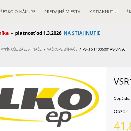
VŠETKO O NÁKUPE
PREDAJNÉ MIESTA
K STIAHNUTIU
Š
níka
-
platnosť od 1.3.2026
,
NA STIAHNUTIE
VYPÍNAČE, ZÁS., SPÍNAČE
VAČKOVÉ SPÍNAČE
VSR16 14006001A8-V-NSC
VSR
Obj. čislo:
Obzor -
41,