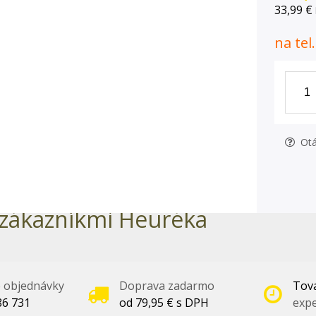
33,99 €
na tel
Otá
zákazníkmi Heuréka
é objednávky
Doprava zadarmo
Tova
86 731
od 79,95 € s DPH
expe