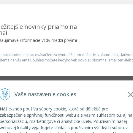
ežitejšie novinky priamo na
ail
 zaujímavé informácie vždy medzi prvými
mail) budeme spracovávať len za týmto účelom v súlade s platnou legislatívou
šleme na váš email. Súhlas môžete kedykoľvek odvolať písomne, emailom alebo
Infolinka
Vaše nastavenie cookies
r.o.
elkoep@elkoep.sk
+421 37 6586 731
Náš e-shop používa súbory cookie, ktoré sú dôležité pre
+421 907 982 328
zabezpečenie správnej funkčnosti webu a s vašim súhlasom o.i. aj na
personalizáciu, marketingové či analytické účely. Používaním našej
webovej lokality vyjadrujete súhlas s používaním všetkých súborov