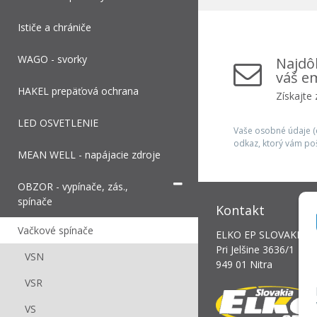
Ističe a chrániče
WAGO - svorky
Najdôl
váš em
HAKEL prepäťová ochrana
Získajte
LED OSVETLENIE
Vaše osobné údaje (e
odkaz, ktorý vám po
MEAN WELL - napájacie zdroje
OBZOR - vypínače, zás.,
spínače
Kontakt
Vačkové spínače
ELKO EP SLOVAKIA, s.
Pri Jelšine 3636/1
VSN
949 01 Nitra
VSR
VS