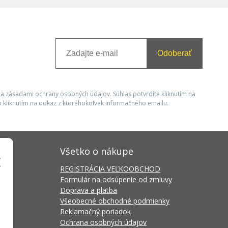
Odoberať
 a zásadami ochrany osobných údajov. Súhlas potvrdíte kliknutím na
 kliknutím na odkaz z ktoréhokoľvek informačného emailu.
Všetko o nákupe
REGISTRÁCIA VEĽKOOBCHOD
Formulár na odsúpenie od zmluvy
Doprava a platba
Všeobecné obchodné podmienky
Reklamačný poriadok
Ochrana osobných údajov