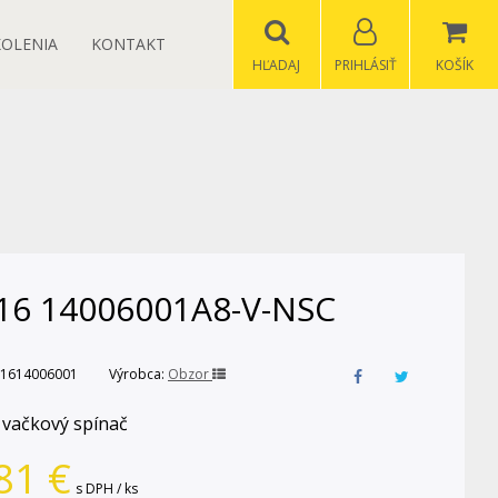
KOLENIA
KONTAKT
HĽADAJ
PRIHLÁSIŤ
KOŠÍK
16 14006001A8-V-NSC
1614006001
Výrobca:
Obzor
 vačkový spínač
81
€
s DPH / ks