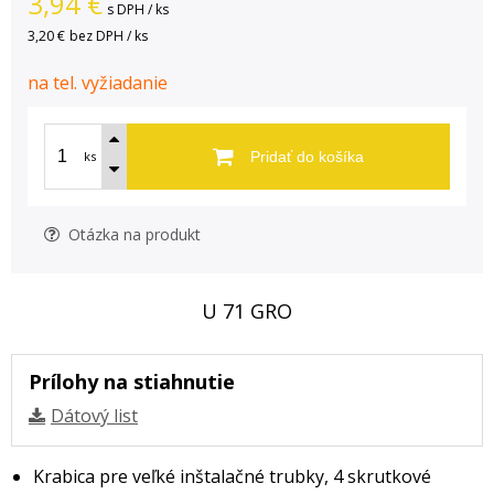
3,94
€
s DPH / ks
3,20 €
bez DPH / ks
na tel. vyžiadanie
ks
Pridať do košíka
Otázka na produkt
U 71 GRO
Prílohy na stiahnutie
Dátový list
Krabica pre veľké inštalačné trubky, 4 skrutkové