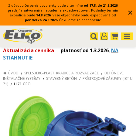
Z dôvodu čerpania dovolenky bude v termíne
od 17.8. do 21.8.2026
×
predajňa zatvorená a nebudeme expedovať tovar.
Posledný termín
expedície bude
14.8.2026
.
Vaše objednávky budú expedované
od
pondelka 24.8.2026.
Ďakujeme za pochopenie
Aktualizácia cenníka
-
platnosť od 1.3.2026
,
NA
STIAHNUTIE
ÚVOD
SPELSBERG-PLAST. KRABICE A ROZVÁDZAČE
BETÓNOVÉ
INŠTALAČNÉ SYSTÉMY
STAVEBNÝ BETÓN
PRÍSTROJOVÉ ZÁSUVKY (IBT U
71)
U 71 GRO