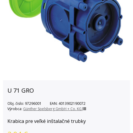
U 71 GRO
Obj. čislo:
97296001
EAN:
4013902190072
Výrobca:
Günther Spelsberg GmbH + Co. KG
Krabica pre veľké inštalačné trubky