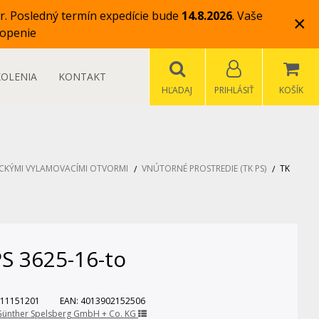
r.
Posledný termín expedície bude
14.8.2026
.
Vaše
×
openie
KOLENIA
KONTAKT
HĽADAJ
PRIHLÁSIŤ
KOŠÍK
ICKÝMI VYLAMOVACÍMI OTVORMI
VNÚTORNÉ PROSTREDIE (TK PS)
TK
S 3625-16-to
11151201
EAN:
4013902152506
Günther Spelsberg GmbH + Co. KG