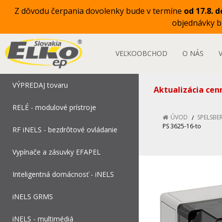
Z dôvodu čerpania dovolenky bude v termíne
od 17.8. d
objednávky 
VEĽKOOBCHOD
O NÁS
VÝPREDAJ tovaru
Aktualizácia cen
RELÉ - modulové prístroje
ÚVOD
SPELSBE
PS 3625-16-to
RF iNELS - bezdrôtové ovládanie
Vypínače a zásuvky EFAPEL
Inteligentná domácnosť - iNELS
iNELS GRMS
iNELS - multimédiá