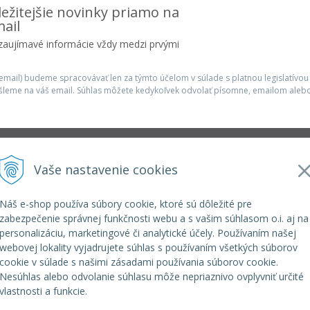
ežitejšie novinky priamo na
ail
 zaujímavé informácie vždy medzi prvými
mail) budeme spracovávať len za týmto účelom v súlade s platnou legislatívou
šleme na váš email. Súhlas môžete kedykoľvek odvolať písomne, emailom alebo
Infolinka
Vaše nastavenie cookies
r.o.
elkoep@elkoep.sk
+421 37 6586 731
Náš e-shop používa súbory cookie, ktoré sú dôležité pre
+421 907 982 328
zabezpečenie správnej funkčnosti webu a s vašim súhlasom o.i. aj na
personalizáciu, marketingové či analytické účely. Používaním našej
webovej lokality vyjadrujete súhlas s používaním všetkých súborov
cookie v súlade s našimi zásadami používania súborov cookie.
Nesúhlas alebo odvolanie súhlasu môže nepriaznivo ovplyvniť určité
vlastnosti a funkcie.