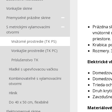
Vonkajšie skrine
Priemyselné prázdne skrine
Prázdna sk
S metrickými vylamovacími
otvormi
vnútorné 
priestore.
Vnútorné prostredie (TK PS)
Krabica: p
Rozmery. 
Vonkajšie prostredie (TK PC)
Príslušenstvo TK
Elektrické v
Hladké s upevňovacou vačkou
Domedzovac
Kombinovateľné s vylamovacími
Domedzova
otvormi
Trieda ochr
Druh kryti
Hliník
Zavzdušne
Do 40 x 50 cm, flexibilné
Materiálové
Elektromerové skrine