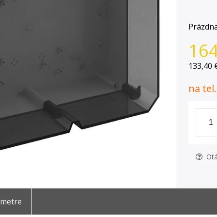
Prázdna
164
133,40 
na tel
Otá
ametre