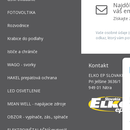
Najdôl
váš em
FOTOVOLTIKA
Získajte
Rozvodnice
Vaše osobné údaje (e
odkaz, ktorý vám po
Krabice do podlahy
Ističe a chrániče
WAGO - svorky
Kontakt
ELKO EP SLOVAKIA, s.
HAKEL prepäťová ochrana
Pri Jelšine 3636/1
949 01 Nitra
LED OSVETLENIE
MEAN WELL - napájacie zdroje
OBZOR - vypínače, zás., spínače
ELEKTROINŠTALAČNÝ materiál