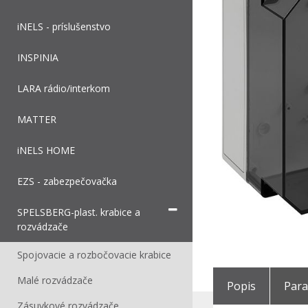
iNELS - príslušenstvo
INSPINIA
LARA rádio/interkom
MATTER
iNELS HOME
EZS - zabezpečovačka
SPELSBERG-plast. krabice a
rozvádzače
Spojovacie a rozbočovacie krabice
Malé rozvádzače
Popis
Par
Zásuvkové rozvádzače