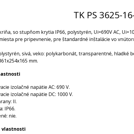
TK PS 3625-16
riňa, so stupňom krytia IP66, polystyrén, Ui=690V AC, Ui=1
miesta pre pripevnenie, pre štandardné inštalácie vo vnúto
olystyrén, sivá, veko: polykarbonát, transparentné, hladké b
361x254x165 mm.
lastnosti
ie izolačné napätie AC: 690 V.
cie izolačné napätie DC: 1000 V.
any: II.
a: IP66.
né: nie.
 vlastnosti