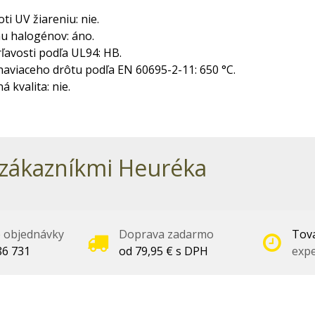
ti UV žiareniu: nie.
u halogénov: áno.
ľavosti podľa UL94: HB.
aviaceho drôtu podľa EN 60695-2-11: 650 °C.
á kvalita: nie.
zákazníkmi Heuréka
é objednávky
Doprava zadarmo
Tova
86 731
od 79,95 € s DPH
expe