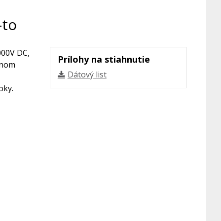
-to
000V DC,
Prílohy na stiahnutie
rnom
Dátový list
oky.