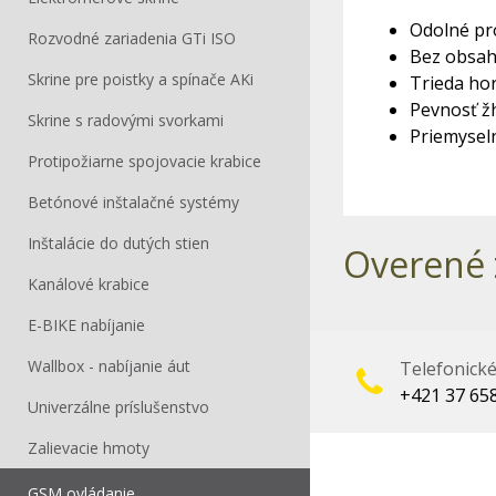
Odolné pro
Rozvodné zariadenia GTi ISO
Bez obsah
Skrine pre poistky a spínače AKi
Trieda hor
Pevnosť žh
Skrine s radovými svorkami
Priemyseln
Protipožiarne spojovacie krabice
Betónové inštalačné systémy
Inštalácie do dutých stien
Overené 
Kanálové krabice
E-BIKE nabíjanie
Wallbox - nabíjanie áut
Telefonick
+421 37 65
Univerzálne príslušenstvo
Zalievacie hmoty
GSM ovládanie