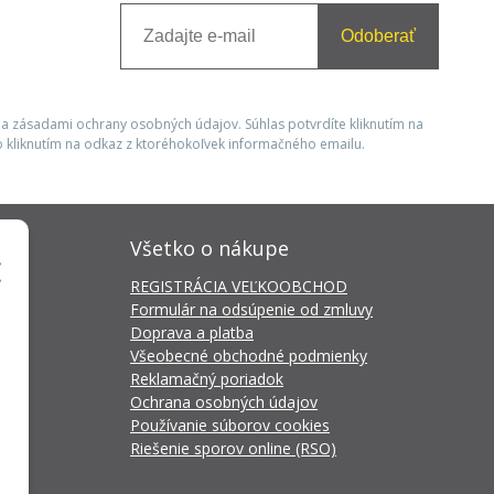
Odoberať
 a zásadami ochrany osobných údajov. Súhlas potvrdíte kliknutím na
 kliknutím na odkaz z ktoréhokoľvek informačného emailu.
Všetko o nákupe
REGISTRÁCIA VEĽKOOBCHOD
Formulár na odsúpenie od zmluvy
Doprava a platba
Všeobecné obchodné podmienky
Reklamačný poriadok
Ochrana osobných údajov
Používanie súborov cookies
Riešenie sporov online (RSO)