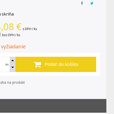
 skriňa
,08
€
s DPH / ks
€
bez DPH / ks
. vyžiadanie
Pridať do košíka
ks
zka na produkt