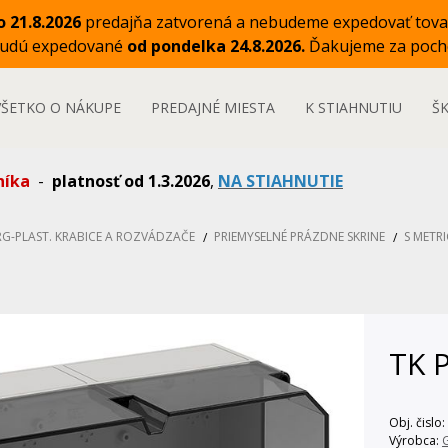
o 21.8.2026
predajňa zatvorená a nebudeme expedovať tova
budú expedované
od pondelka 24.8.2026.
Ďakujeme za poch
VŠETKO O NÁKUPE
PREDAJNÉ MIESTA
K STIAHNUTIU
Š
níka
-
platnosť od 1.3.2026
,
NA STIAHNUTIE
RG-PLAST. KRABICE A ROZVÁDZAČE
PRIEMYSELNÉ PRÁZDNE SKRINE
S METR
TK P
Obj. čislo:
Výrobca: