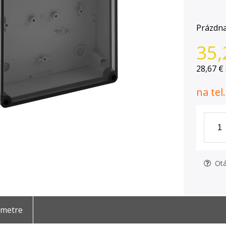
Prázdna
35,
28,67 €
na tel
Otá
ametre