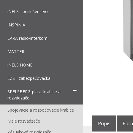
iNELS - príslušenstvo
INSPINIA
LARA rádio/interkom
MATTER
iNELS HOME
EZS - zabezpečovačka
SPELSBERG-plast. krabice a
rozvádzače
Spojovacie a rozbočovacie krabice
Malé rozvádzače
Popis
Par
Zásuvkové rozvádzače