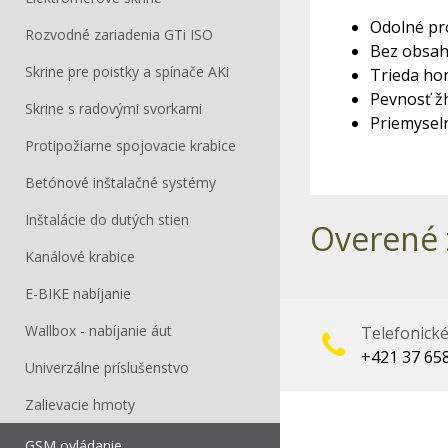
Odolné pro
Rozvodné zariadenia GTi ISO
Bez obsah
Skrine pre poistky a spínače AKi
Trieda hor
Pevnosť žh
Skrine s radovými svorkami
Priemyseln
Protipožiarne spojovacie krabice
Betónové inštalačné systémy
Inštalácie do dutých stien
Overené 
Kanálové krabice
E-BIKE nabíjanie
Wallbox - nabíjanie áut
Telefonick
+421 37 65
Univerzálne príslušenstvo
Zalievacie hmoty
GSM ovládanie