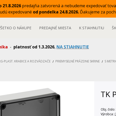
o 21.8.2026
predajňa zatvorená a nebudeme expedovať tova
budú expedované
od pondelka 24.8.2026.
Ďakujeme za poch
VŠETKO O NÁKUPE
PREDAJNÉ MIESTA
K STIAHNUTIU
Š
níka
-
platnosť od 1.3.2026
,
NA STIAHNUTIE
RG-PLAST. KRABICE A ROZVÁDZAČE
PRIEMYSELNÉ PRÁZDNE SKRINE
S METR
TK P
Obj. čislo:
Výrobca: