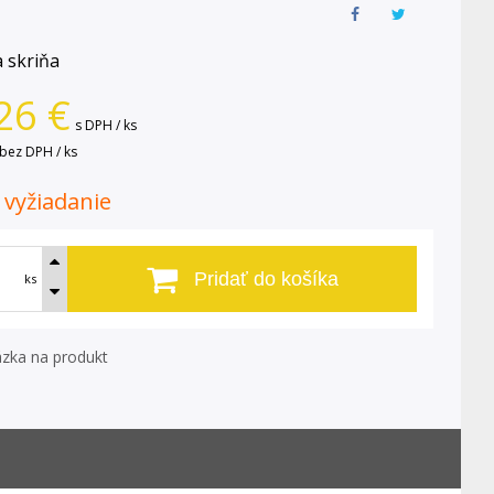
 skriňa
26
€
s DPH / ks
bez DPH / ks
. vyžiadanie
Pridať do košíka
ks
zka na produkt