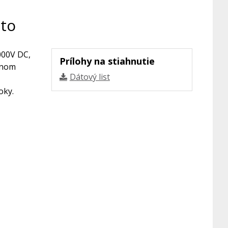
-to
000V DC,
Prílohy na stiahnutie
rnom
Dátový list
oky.