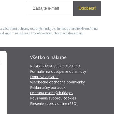
Odoberať
 a zásadami ochrany osobných údajov. Súhlas potvrdíte kliknutím na
 kliknutím na odkaz z ktoréhokoľvek informačného emailu.
Všetko o nákupe
REGISTRÁCIA VEĽKOOBCHOD
Formulár na odsúpenie od zmluvy
Doprava a platba
Všeobecné obchodné podmienky
Reklamačný poriadok
Ochrana osobných údajov
Používanie súborov cookies
Riešenie sporov online (RSO)