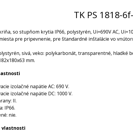
TK PS 1818-6f
riňa, so stupňom krytia IP66, polystyrén, Ui=690V AC, Ui=1
miesta pre pripevnenie, pre štandardné inštalácie vo vnúto
olystyrén, sivá, veko: polykarbonát, transparentné, hladké b
182x180x63 mm.
lastnosti
ie izolačné napätie AC: 690 V.
cie izolačné napätie DC: 1000 V.
any: II.
a: IP66.
né: nie.
 vlastnosti