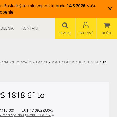
r.
Posledný termín expedície bude
14.8.2026
.
Vaše
×
openie
KOLENIA
KONTAKT
HĽADAJ
PRIHLÁSIŤ
KOŠÍK
ICKÝMI VYLAMOVACÍMI OTVORMI
VNÚTORNÉ PROSTREDIE (TK PS)
TK
S 1818-6f-to
11101301
EAN:
4013902933075
Günther Spelsberg GmbH + Co. KG