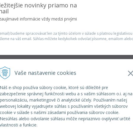
ežitejšie novinky priamo na
ail
 zaujímavé informácie vždy medzi prvými
mail) budeme spracovávať len za týmto účelom v súlade s platnou legislatívou
šleme na váš email. Súhlas môžete kedykoľvek odvolať písomne, emailom alebo
Infolinka
Vaše nastavenie cookies
r.o.
elkoep@elkoep.sk
+421 37 6586 731
Náš e-shop používa súbory cookie, ktoré sú dôležité pre
+421 907 982 328
zabezpečenie správnej funkčnosti webu a s vašim súhlasom o.i. aj na
personalizáciu, marketingové či analytické účely. Používaním našej
webovej lokality vyjadrujete súhlas s používaním všetkých súborov
cookie v súlade s našimi zásadami používania súborov cookie.
Nesúhlas alebo odvolanie súhlasu môže nepriaznivo ovplyvniť určité
vlastnosti a funkcie.