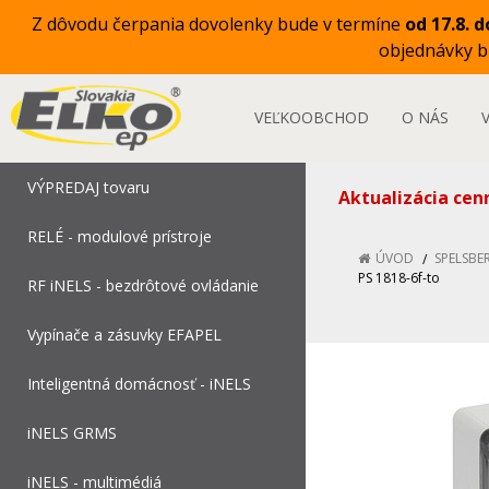
Z dôvodu čerpania dovolenky bude v termíne
od 17.8. d
objednávky 
VEĽKOOBCHOD
O NÁS
VÝPREDAJ tovaru
Aktualizácia cen
RELÉ - modulové prístroje
ÚVOD
SPELSBE
PS 1818-6f-to
RF iNELS - bezdrôtové ovládanie
Vypínače a zásuvky EFAPEL
Inteligentná domácnosť - iNELS
iNELS GRMS
iNELS - multimédiá