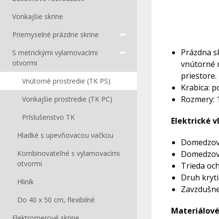
Vonkajšie skrine
Priemyselné prázdne skrine
Prázdna sk
S metrickými vylamovacími
otvormi
vnútorné 
priestore.
Vnútorné prostredie (TK PS)
Krabica: p
Rozmery: 
Vonkajšie prostredie (TK PC)
Príslušenstvo TK
Elektrické v
Hladké s upevňovacou vačkou
Domedzovac
Kombinovateľné s vylamovacími
Domedzova
otvormi
Trieda ochr
Druh kryti
Hliník
Zavzdušne
Do 40 x 50 cm, flexibilné
Materiálové
Elektromerové skrine