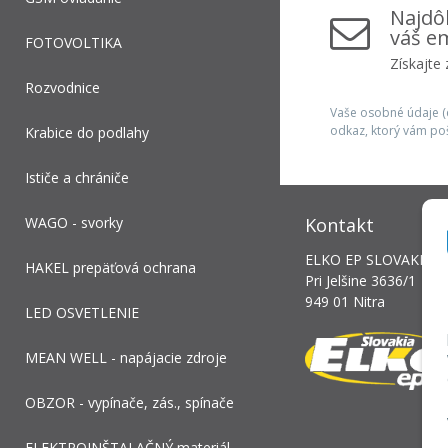
Najdôl
váš em
FOTOVOLTIKA
Získajte
Rozvodnice
Vaše osobné údaje (e
odkaz, ktorý vám po
Krabice do podlahy
Ističe a chrániče
WAGO - svorky
Kontakt
ELKO EP SLOVAKIA, s.
HAKEL prepäťová ochrana
Pri Jelšine 3636/1
949 01 Nitra
LED OSVETLENIE
MEAN WELL - napájacie zdroje
OBZOR - vypínače, zás., spínače
ELEKTROINŠTALAČNÝ materiál