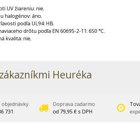
ti UV žiareniu: nie.
u halogénov: áno.
ľavosti podľa UL94: HB.
aviaceho drôtu podľa EN 60695-2-11: 650 °C.
á kvalita: nie.
zákazníkmi Heuréka
é objednávky
Doprava zadarmo
Tova
86 731
od 79,95 € s DPH
expe