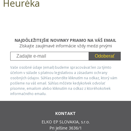
Heuréka
NAJDÔLEŽITEJŠIE NOVINKY PRIAMO NA VÁŠ EMAIL
Získajte zaujímavé informácie vždy medzi prvými
Odoberať
Vaše osobné údaje (email) budeme spracovávať len za týmto
účelom v súlade s platnou legislatívou a zásadami ochrany
osobných údajov. Súhlas potvrdíte kliknutím na odkaz, ktorý vám
pošleme na váš email. Súhlas môžete kedykoľvek odvolať
písomne, emailom alebo kliknutím na odkaz z ktoréhokoľvek
informačného emailu.
KONTAKT
ELKO EP SLOVAKIA, s.r.o.
Pri Jelšine 3636/1