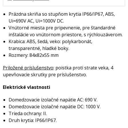
Prázdna skriňa so stupňom krytia IP66/IP67, ABS,
Ui=690V AC, Ui=1000V DC.
Vnútorné miesta pre pripevnenie, pre štandardné
inštalácie vo vnútornom priestore, s rýchlouzáverom.
Krabica: ABS, šedá, veko: polykarbonát,
transparentné, hladké boky.
Rozmery: 84x82x55 mm
Priložené príslušenstvo
: poistka proti strate veka, 4
upevňovacie skrutky pre príslušenstvo.
Elektrické vlastnosti
Domedzovacie izolačné napätie AC: 690 V.
Domedzovacie izolačné napätie DC: 1000 V.
Trieda ochrany: II.
Druh krytia: IP66/IP67.