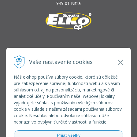
949 01 Nitra
INFOLINKA
elkoep@elkoep.sk
Vaše nastavenie cookies
+421 37 6586 731
+421 907 982 328
Náš e-shop používa súbory cookie, ktoré sú dôležité
pre zabezpečenie správnej funkčnosti webu a s vašim
VŠETKO O NÁKUPE
súhlasom o.i. aj na personalizáciu, marketingové či
REGISTRÁCIA VEĽKOOBCHOD
analytické účely. Používaním našej webovej lokality
Formulár na odsúpenie od zmluvy
vyjadrujete súhlas s používaním všetkých súborov
Doprava a platba
cookie v súlade s našimi zásadami používania súborov
Všeobecné obchodné podmienky
cookie. Nesúhlas alebo odvolanie súhlasu môže
Reklamačný poriadok
nepriaznivo ovplyvniť určité vlastnosti a funkcie.
Ochrana osobných údajov
Používanie súborov cookies
Prijať všetky