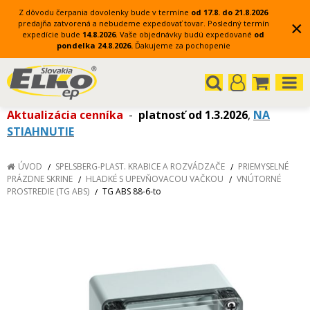
Z dôvodu čerpania dovolenky bude v termíne
od 17.8. do 21.8.2026
×
predajňa zatvorená a nebudeme expedovať tovar.
Posledný termín
expedície bude
14.8.2026
.
Vaše objednávky budú expedované
od
pondelka 24.8.2026.
Ďakujeme za pochopenie
Aktualizácia cenníka
-
platnosť od 1.3.2026
,
NA
STIAHNUTIE
ÚVOD
SPELSBERG-PLAST. KRABICE A ROZVÁDZAČE
PRIEMYSELNÉ
PRÁZDNE SKRINE
HLADKÉ S UPEVŇOVACOU VAČKOU
VNÚTORNÉ
PROSTREDIE (TG ABS)
TG ABS 88-6-to