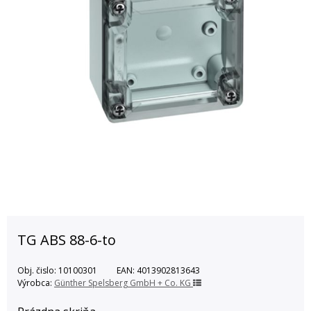
TG ABS 88-6-to
Obj. čislo:
10100301
EAN:
4013902813643
Výrobca:
Günther Spelsberg GmbH + Co. KG