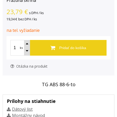
Prázdna skriňa
23,79
€
s DPH / ks
19,34 €
bez DPH / ks
na tel. vyžiadanie
ks
Pridať do košíka
Otázka na produkt
TG ABS 88-6-to
Prílohy na stiahnutie
Dátový list
Montážny návod