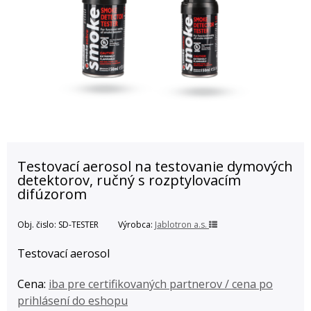
Testovací aerosol na testovanie dymových
detektorov, ručný s rozptylovacím
difúzorom
Obj. čislo:
SD-TESTER
Výrobca:
Jablotron a.s.
Testovací aerosol
Cena:
iba pre certifikovaných partnerov / cena po
prihlásení do eshopu