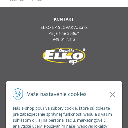
KONTAKT
ELKO EP SLOVAKIA, s.r.o.
Pri Jelšine 3636/1
949 01 Nitra
INFOLINKA
elkoep@elkoep.sk
Vaše nastavenie cookies
+421 37 6586 731
+421 907 982 328
Náš e-shop používa súbory cookie, ktoré sú dôležité
pre zabezpečenie správnej funkčnosti webu a s vašim
VŠETKO O NÁKUPE
súhlasom o.i. aj na personalizáciu, marketingové či
REGISTRÁCIA VEĽKOOBCHOD
analytické účely. Používaním našej webovej lokality