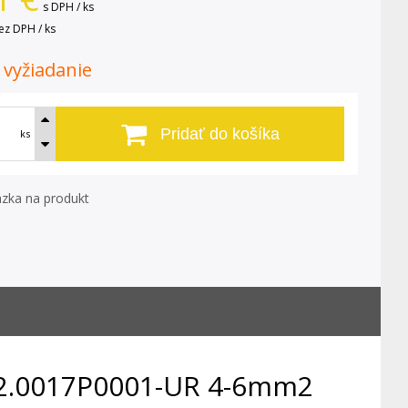
s DPH / ks
ez DPH / ks
. vyžiadanie
Pridať do košíka
ks
zka na produkt
 32.0017P0001-UR 4-6mm2