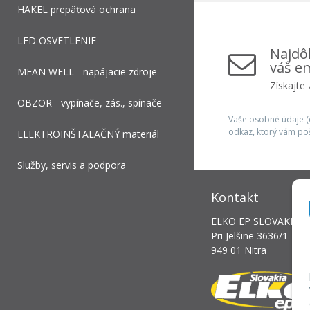
HAKEL prepäťová ochrana
LED OSVETLENIE
Najdôl
váš em
MEAN WELL - napájacie zdroje
Získajte
OBZOR - vypínače, zás., spínače
Vaše osobné údaje (e
odkaz, ktorý vám po
ELEKTROINŠTALAČNÝ materiál
Služby, servis a podpora
Kontakt
ELKO EP SLOVAKIA, s.
Pri Jelšine 3636/1
949 01 Nitra