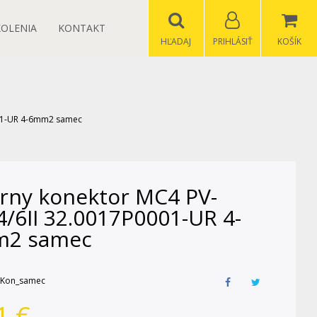
KOLENIA
KONTAKT
HĽADAJ
PRIHLÁSIŤ
KOŠÍK
001-UR 4-6mm2 samec
árny konektor MC4 PV-
4/6II 32.0017P0001-UR 4-
2 samec
Kon_samec
1
€