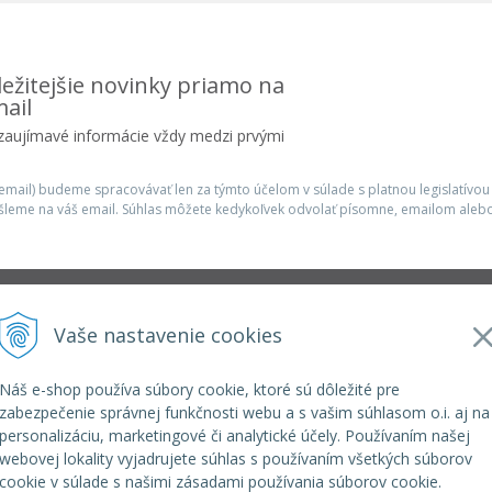
ežitejšie novinky priamo na
ail
 zaujímavé informácie vždy medzi prvými
mail) budeme spracovávať len za týmto účelom v súlade s platnou legislatívou
šleme na váš email. Súhlas môžete kedykoľvek odvolať písomne, emailom alebo
Infolinka
Vaše nastavenie cookies
r.o.
elkoep@elkoep.sk
+421 37 6586 731
Náš e-shop používa súbory cookie, ktoré sú dôležité pre
+421 907 982 328
zabezpečenie správnej funkčnosti webu a s vašim súhlasom o.i. aj na
personalizáciu, marketingové či analytické účely. Používaním našej
webovej lokality vyjadrujete súhlas s používaním všetkých súborov
cookie v súlade s našimi zásadami používania súborov cookie.