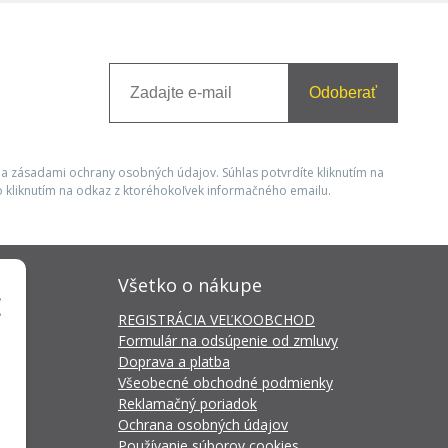
Odoberať
 a zásadami ochrany osobných údajov. Súhlas potvrdíte kliknutím na
 kliknutím na odkaz z ktoréhokoľvek informačného emailu.
Všetko o nákupe
REGISTRÁCIA VEĽKOOBCHOD
Formulár na odsúpenie od zmluvy
Doprava a platba
Všeobecné obchodné podmienky
Reklamačný poriadok
Ochrana osobných údajov
Používanie súborov cookies