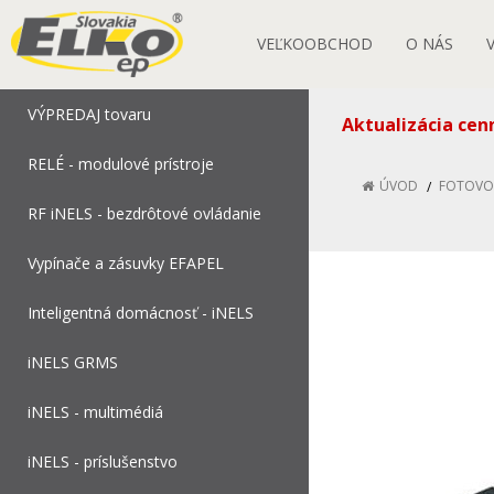
VEĽKOOBCHOD
O NÁS
VÝPREDAJ tovaru
Aktualizácia cen
RELÉ - modulové prístroje
ÚVOD
FOTOVO
RF iNELS - bezdrôtové ovládanie
Vypínače a zásuvky EFAPEL
Inteligentná domácnosť - iNELS
iNELS GRMS
iNELS - multimédiá
iNELS - príslušenstvo