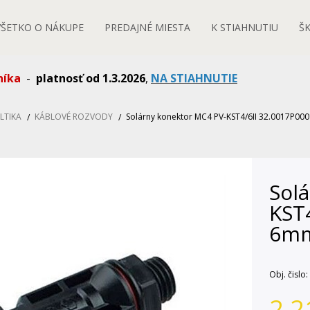
VŠETKO O NÁKUPE
PREDAJNÉ MIESTA
K STIAHNUTIU
Š
níka
-
platnosť od 1.3.2026
,
NA STIAHNUTIE
LTIKA
KÁBLOVÉ ROZVODY
Solárny konektor MC4 PV-KST4/6II 32.0017P0
Sol
KST
6mm
Obj. čislo:
2,2