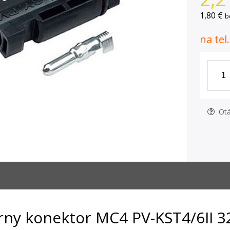
1,80 €
b
na tel
Otá
rny konektor MC4 PV-KST4/6II