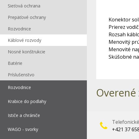
Sieťová ochrana
Prepäťové ochrany
Konektor so
Prierez vodič
Rozvodnice
Rozsah káblo
Káblové rozvody
Menovitý prú
Menovité napä
Nosné konštrukcie
Skúšobné nap
Batérie
Príslušenstvo
Rozvodnice
Overené 
Krabice do podlahy
Ističe a chrániče
Telefonick
+421 37 65
WAGO - svorky