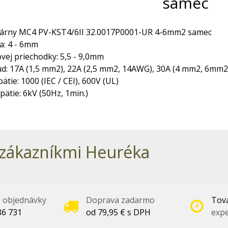
samec
lárny MC4 PV-KST4/6II 32.0017P0001-UR 4-6mm2 samec
a: 4 - 6mm
vej priechodky: 5,5 - 9,0mm
d: 17A (1,5 mm2), 22A (2,5 mm2, 14AWG), 30A (4 mm2, 6mm
tie: 1000 (IEC / CEI), 600V (UL)
ätie: 6kV (50Hz, 1min.)
zákazníkmi Heuréka
é objednávky
Doprava zadarmo
Tova
86 731
od 79,95 € s DPH
expe