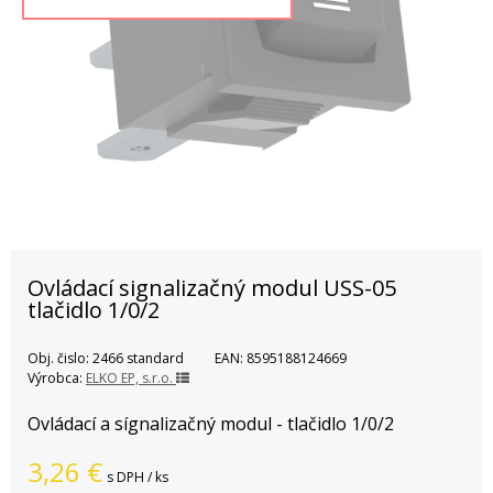
Ovládací signalizačný modul USS-05
tlačidlo 1/0/2
Obj. čislo:
2466 standard
EAN:
8595188124669
Výrobca:
ELKO EP, s.r.o.
Ovládací a sígnalizačný modul - tlačidlo 1/0/2
3,26
€
s DPH / ks