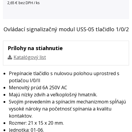
2,65 €
bez DPH / ks
Ovládací signalizačný modul USS-05 tlačidlo 1/0/2
Prílohy na stiahnutie
Katalógový list
Prepínacie tlačidlo s nulovou polohou uprostred s
potlačou I/0/II
Menovitý prúd 6A 250V AC
Majú nízky zdvih a veľkoplošný hmatník.
Svojím prevedením a spínacím mechanizmom spĺňajú
vysoké nároky na početnosť spínania a kvalitu
kontaktov.
Rozmer: 21 x 15 x 20 mm.
Jednotka: 01-06.