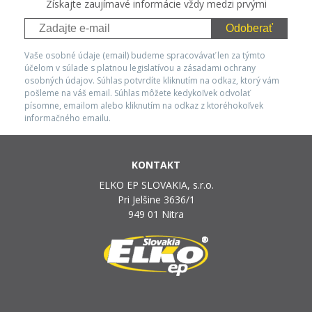
Získajte zaujímavé informácie vždy medzi prvými
Odoberať
Vaše osobné údaje (email) budeme spracovávať len za týmto
účelom v súlade s platnou legislatívou a zásadami ochrany
osobných údajov. Súhlas potvrdíte kliknutím na odkaz, ktorý vám
pošleme na váš email. Súhlas môžete kedykoľvek odvolať
písomne, emailom alebo kliknutím na odkaz z ktoréhokoľvek
informačného emailu.
KONTAKT
ELKO EP SLOVAKIA, s.r.o.
Pri Jelšine 3636/1
949 01 Nitra