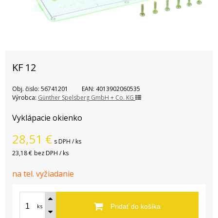
KF 12
Obj. čislo:
56741201
EAN:
4013902060535
Výrobca:
Günther Spelsberg GmbH + Co. KG
Vyklápacie okienko
28,51
€
s DPH / ks
23,18 €
bez DPH / ks
na tel. vyžiadanie
ks
Pridať do košíka